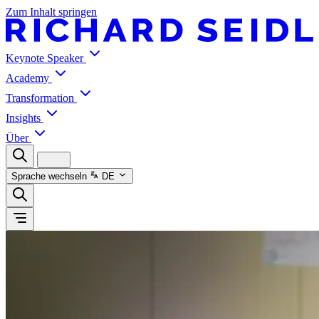
Zum Inhalt springen
Keynote Speaker
Academy
Transformation
Insights
Über
Sprache wechseln
DE