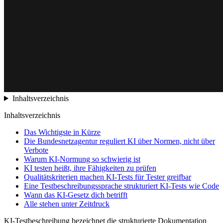
Inhaltsverzeichnis
Inhaltsverzeichnis
Das Wichtigste in Kürze
Die Bundesnetzagentur reguliert KI über Normen, nicht über
Verbote
Warum KI-Normung so schwierig ist
KI testen heißt, ihre Fähigkeiten zu prüfen
Qualitätskriterien machen KI-Tests für Tester greifbar
Eine Testbeschreibungssprache strukturiert KI-Tests wie Code
Wann das KI-Gesetz dich betrifft
Alle stehen unter Zeitdruck
KI-Testbeschreibung bezeichnet die strukturierte Dokumentation