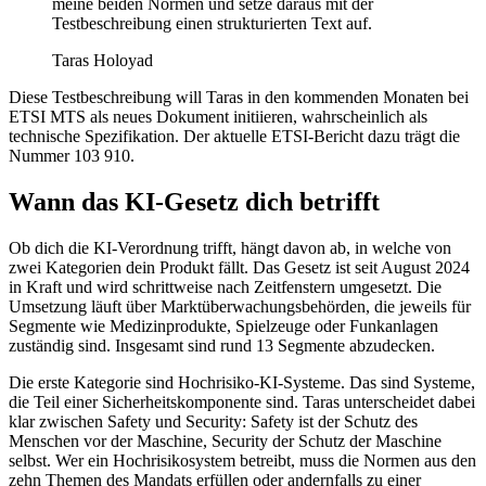
meine beiden Normen und setze daraus mit der
Testbeschreibung einen strukturierten Text auf.
Taras Holoyad
Diese Testbeschreibung will Taras in den kommenden Monaten bei
ETSI MTS als neues Dokument initiieren, wahrscheinlich als
technische Spezifikation. Der aktuelle ETSI-Bericht dazu trägt die
Nummer 103 910.
Wann das KI-Gesetz dich betrifft
Ob dich die KI-Verordnung trifft, hängt davon ab, in welche von
zwei Kategorien dein Produkt fällt. Das Gesetz ist seit August 2024
in Kraft und wird schrittweise nach Zeitfenstern umgesetzt. Die
Umsetzung läuft über Marktüberwachungsbehörden, die jeweils für
Segmente wie Medizinprodukte, Spielzeuge oder Funkanlagen
zuständig sind. Insgesamt sind rund 13 Segmente abzudecken.
Die erste Kategorie sind Hochrisiko-KI-Systeme. Das sind Systeme,
die Teil einer Sicherheitskomponente sind. Taras unterscheidet dabei
klar zwischen Safety und Security: Safety ist der Schutz des
Menschen vor der Maschine, Security der Schutz der Maschine
selbst. Wer ein Hochrisikosystem betreibt, muss die Normen aus den
zehn Themen des Mandats erfüllen oder andernfalls zu einer