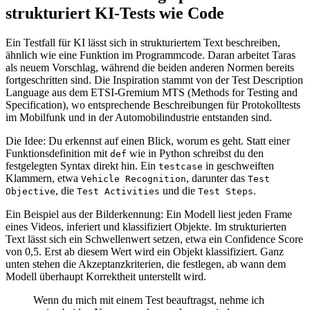
strukturiert KI-Tests wie Code
Ein Testfall für KI lässt sich in strukturiertem Text beschreiben,
ähnlich wie eine Funktion im Programmcode. Daran arbeitet Taras
als neuem Vorschlag, während die beiden anderen Normen bereits
fortgeschritten sind. Die Inspiration stammt von der Test Description
Language aus dem ETSI-Gremium MTS (Methods for Testing and
Specification), wo entsprechende Beschreibungen für Protokolltests
im Mobilfunk und in der Automobilindustrie entstanden sind.
Die Idee: Du erkennst auf einen Blick, worum es geht. Statt einer
Funktionsdefinition mit
wie in Python schreibst du den
def
festgelegten Syntax direkt hin. Ein
in geschweiften
testcase
Klammern, etwa
, darunter das
Vehicle Recognition
Test
, die
und die
.
Objective
Test Activities
Test Steps
Ein Beispiel aus der Bilderkennung: Ein Modell liest jeden Frame
eines Videos, inferiert und klassifiziert Objekte. Im strukturierten
Text lässt sich ein Schwellenwert setzen, etwa ein Confidence Score
von 0,5. Erst ab diesem Wert wird ein Objekt klassifiziert. Ganz
unten stehen die Akzeptanzkriterien, die festlegen, ab wann dem
Modell überhaupt Korrektheit unterstellt wird.
Wenn du mich mit einem Test beauftragst, nehme ich