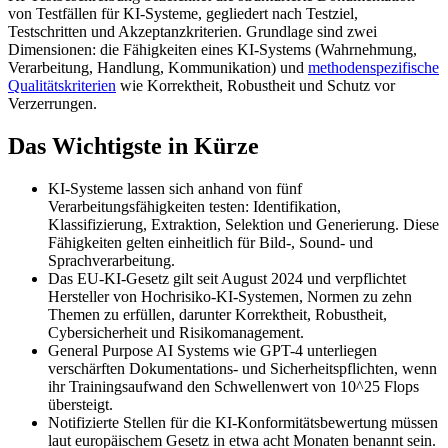
von Testfällen für KI-Systeme, gegliedert nach Testziel,
Testschritten und Akzeptanzkriterien. Grundlage sind zwei
Dimensionen: die Fähigkeiten eines KI-Systems (Wahrnehmung,
Verarbeitung, Handlung, Kommunikation) und
methodenspezifische
Qualitätskriterien
wie Korrektheit, Robustheit und Schutz vor
Verzerrungen.
Das Wichtigste in Kürze
KI-Systeme lassen sich anhand von fünf
Verarbeitungsfähigkeiten testen: Identifikation,
Klassifizierung, Extraktion, Selektion und Generierung. Diese
Fähigkeiten gelten einheitlich für Bild-, Sound- und
Sprachverarbeitung.
Das EU-KI-Gesetz gilt seit August 2024 und verpflichtet
Hersteller von Hochrisiko-KI-Systemen, Normen zu zehn
Themen zu erfüllen, darunter Korrektheit, Robustheit,
Cybersicherheit und Risikomanagement.
General Purpose AI Systems wie GPT-4 unterliegen
verschärften Dokumentations- und Sicherheitspflichten, wenn
ihr Trainingsaufwand den Schwellenwert von 10^25 Flops
übersteigt.
Notifizierte Stellen für die KI-Konformitätsbewertung müssen
laut europäischem Gesetz in etwa acht Monaten benannt sein.