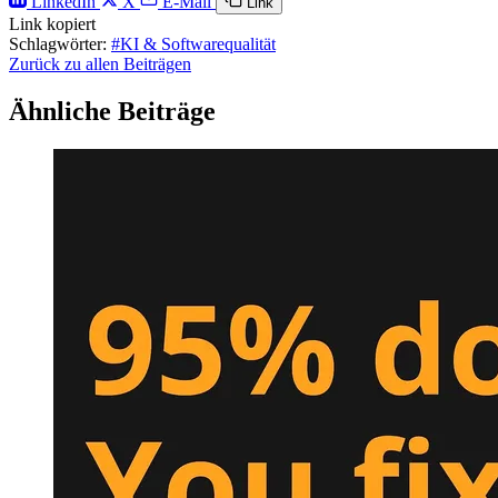
LinkedIn
X
E-Mail
Link
Link kopiert
Schlagwörter:
#KI & Softwarequalität
Zurück zu allen Beiträgen
Ähnliche Beiträge