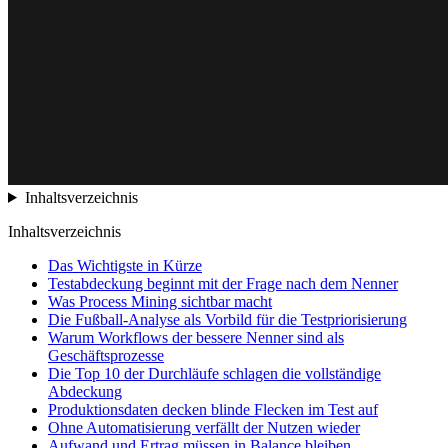
Inhaltsverzeichnis
Inhaltsverzeichnis
Das Wichtigste in Kürze
Testabdeckung beginnt mit der Frage nach dem Nenner
Was Process Mining sichtbar macht
Die Fußball-Analyse als Vorbild für die Testpriorisierung
Warum Workflows der bessere Nenner sind als
Geschäftsprozesse
Die Top 10 der Durchläufe schlagen die vollständige
Abdeckung
Produktionsdaten decken blinde Flecken im Test auf
Ohne Automatisierung verfällt der Nutzen wieder
Aufwand und Ertrag müssen in Balance bleiben