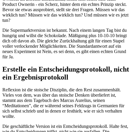
Product Ownerin - ein Scherz, hinter dem ein echtes Prinzip steckt.
Bevor sie etwas ausprobiert, stellt sie drei Fragen. Müssen wir das
wirklich tun? Müssen wir das wirklich tun? Und müssen wir es jetzt
tun?
Die Supermarktversion ist bekannt. Nach einem langen Tag bist du
hungrig und willst die Schokolade. Mäßigung plus 10-10-10 bringt
dich oft davon ab. Die gleiche Zurückhaltung gilt für einen Stapel
voller verlockender Möglichkeiten. Die Standardantwort auf ein
neues Experiment ist Nein, es sei denn, es gibt einen echten Grund
für Ja.
Erstelle ein Entscheidungsprotokoll, nicht
ein Ergebnisprotokoll
Reflexion ist die stoische Disziplin, die den Rest zusammenhält.
Vieles von dem, was über das stoische Denken überliefert ist,
stammt aus dem Tagebuch des Marcus Aurelius, seinen
“Meditationen”, die er während seines Feldzugs in Germanien für
sich selbst schrieb und in denen er festhielt, wie er sich verhalten
wollte.
Die geschäftliche Version ist ein Entscheidungsprotokoll. Halte fest,
wie du Entscheidungen triffst, nicht wie sie ausfallen. Die