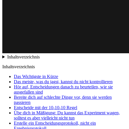
Inhaltsverzeichnis
Inhaltsverzeichnis
Das Wichtigste in Kürze
Das meiste, was du jagst, kannst du nicht kontrollieren
Hör auf, Entscheidungen danach zu beurteilen, wie sie
ausgefallen sind
Bereite dich auf schlechte Dinge vor, denn sie werden
passieren
Entscheide mit der 10-10-10 Regel
Übe dich in Mäßigung: Du kannst das Experiment wagen,
solltest es aber vielleicht nicht tun
Erstelle ein Entscheidungsprotokoll, nicht ein
Ergebnisprotokoll