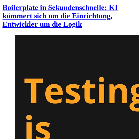
Boilerplate in Sekundenschnelle: KI
kümmert sich um die Einrichtung,
Entwickler um die Logik