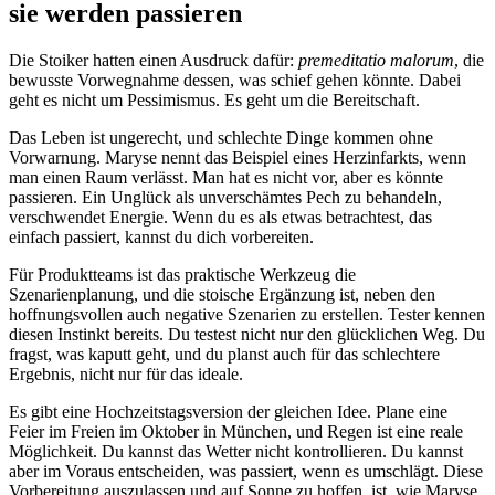
sie werden passieren
Die Stoiker hatten einen Ausdruck dafür:
premeditatio malorum
, die
bewusste Vorwegnahme dessen, was schief gehen könnte. Dabei
geht es nicht um Pessimismus. Es geht um die Bereitschaft.
Das Leben ist ungerecht, und schlechte Dinge kommen ohne
Vorwarnung. Maryse nennt das Beispiel eines Herzinfarkts, wenn
man einen Raum verlässt. Man hat es nicht vor, aber es könnte
passieren. Ein Unglück als unverschämtes Pech zu behandeln,
verschwendet Energie. Wenn du es als etwas betrachtest, das
einfach passiert, kannst du dich vorbereiten.
Für Produktteams ist das praktische Werkzeug die
Szenarienplanung, und die stoische Ergänzung ist, neben den
hoffnungsvollen auch negative Szenarien zu erstellen. Tester kennen
diesen Instinkt bereits. Du testest nicht nur den glücklichen Weg. Du
fragst, was kaputt geht, und du planst auch für das schlechtere
Ergebnis, nicht nur für das ideale.
Es gibt eine Hochzeitstagsversion der gleichen Idee. Plane eine
Feier im Freien im Oktober in München, und Regen ist eine reale
Möglichkeit. Du kannst das Wetter nicht kontrollieren. Du kannst
aber im Voraus entscheiden, was passiert, wenn es umschlägt. Diese
Vorbereitung auszulassen und auf Sonne zu hoffen, ist, wie Maryse