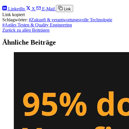
LinkedIn
X
E-Mail
Link
Link kopiert
Schlagwörter:
#Zukunft & verantwortungsvolle Technologie
#Agiles Testen & Quality Engineering
Zurück zu allen Beiträgen
Ähnliche Beiträge