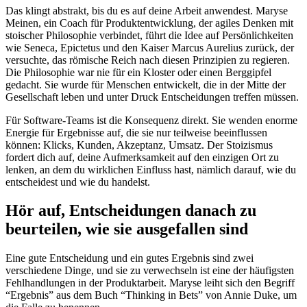
Das klingt abstrakt, bis du es auf deine Arbeit anwendest. Maryse
Meinen, ein Coach für Produktentwicklung, der agiles Denken mit
stoischer Philosophie verbindet, führt die Idee auf Persönlichkeiten
wie Seneca, Epictetus und den Kaiser Marcus Aurelius zurück, der
versuchte, das römische Reich nach diesen Prinzipien zu regieren.
Die Philosophie war nie für ein Kloster oder einen Berggipfel
gedacht. Sie wurde für Menschen entwickelt, die in der Mitte der
Gesellschaft leben und unter Druck Entscheidungen treffen müssen.
Für Software-Teams ist die Konsequenz direkt. Sie wenden enorme
Energie für Ergebnisse auf, die sie nur teilweise beeinflussen
können: Klicks, Kunden, Akzeptanz, Umsatz. Der Stoizismus
fordert dich auf, deine Aufmerksamkeit auf den einzigen Ort zu
lenken, an dem du wirklichen Einfluss hast, nämlich darauf, wie du
entscheidest und wie du handelst.
Hör auf, Entscheidungen danach zu
beurteilen, wie sie ausgefallen sind
Eine gute Entscheidung und ein gutes Ergebnis sind zwei
verschiedene Dinge, und sie zu verwechseln ist eine der häufigsten
Fehlhandlungen in der Produktarbeit. Maryse leiht sich den Begriff
“Ergebnis” aus dem Buch “Thinking in Bets” von Annie Duke, um