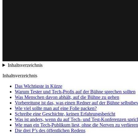
Inhaltsverzeichnis
Inhaltsverzeichnis
Das Wichtigste in Kürze
Warum Tester und Tech-Profis auf der Bühne sprechen sollten
Was Menschen davon abhält, auf die Bühne zu gehen
Vorbereitung ist das, was einen Redner auf der Bühne selbstbe
Wie viel sollte man auf eine Folie packen?
Schreibe eine Geschichte, keinen Erfahrungsbericht
Was ist anders, wenn du auf Tech- und Test-Konferenzen spric
Wie man ein Tech-Publikum liest, ohne die Nerven zu verlieren
Die drei P’s des öffentlichen Redens