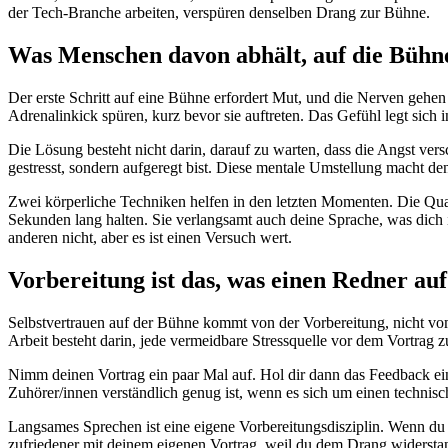
der Tech-Branche arbeiten, verspüren denselben Drang zur Bühne.
Was Menschen davon abhält, auf die Bühn
Der erste Schritt auf eine Bühne erfordert Mut, und die Nerven gehe
Adrenalinkick spüren, kurz bevor sie auftreten. Das Gefühl legt sich 
Die Lösung besteht nicht darin, darauf zu warten, dass die Angst vers
gestresst, sondern aufgeregt bist. Diese mentale Umstellung macht de
Zwei körperliche Techniken helfen in den letzten Momenten. Die Qua
Sekunden lang halten. Sie verlangsamt auch deine Sprache, was dich i
anderen nicht, aber es ist einen Versuch wert.
Vorbereitung ist das, was einen Redner au
Selbstvertrauen auf der Bühne kommt von der Vorbereitung, nicht vom T
Arbeit besteht darin, jede vermeidbare Stressquelle vor dem Vortrag z
Nimm deinen Vortrag ein paar Mal auf. Hol dir dann das Feedback ein
Zuhörer/innen verständlich genug ist, wenn es sich um einen technisch
Langsames Sprechen ist eine eigene Vorbereitungsdisziplin. Wenn du d
zufriedener mit deinem eigenen Vortrag, weil du dem Drang widerstan