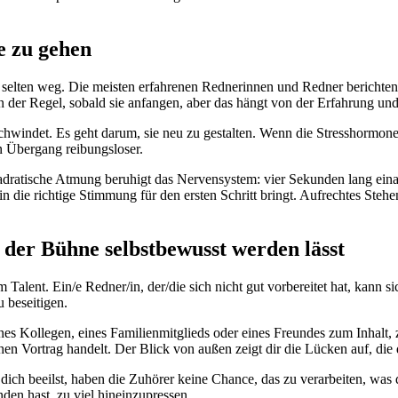
e zu gehen
n selten weg. Die meisten erfahrenen Rednerinnen und Redner berichten
in der Regel, sobald sie anfangen, aber das hängt von der Erfahrung und
chwindet. Es geht darum, sie neu zu gestalten. Wenn die Stresshormone 
n Übergang reibungsloser.
dratische Atmung beruhigt das Nervensystem: vier Sekunden lang einat
n die richtige Stimmung für den ersten Schritt bringt. Aufrechtes Steh
f der Bühne selbstbewusst werden lässt
alent. Ein/e Redner/in, der/die sich nicht gut vorbereitet hat, kann s
u beseitigen.
es Kollegen, eines Familienmitglieds oder eines Freundes zum Inhalt,
en Vortrag handelt. Der Blick von außen zeigt dir die Lücken auf, die du
ich beeilst, haben die Zuhörer keine Chance, das zu verarbeiten, was d
den hast, zu viel hineinzupressen.