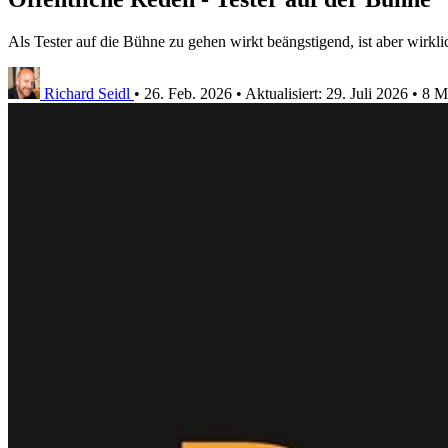
Als Tester auf die Bühne zu gehen wirkt beängstigend, ist aber wirkli
Richard Seidl
•
26. Feb. 2026
•
Aktualisiert:
29. Juli 2026
•
8 M