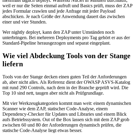
mehrmals täglich deployt. Während Nuclei in Minuten durchläuft,
weil er nur die Seiten einmal aufruft und Basics prüft, muss der ZAP
jedes Formular crawlen und jede Anfrage mit jeder Payload
abschicken. Je nach Größe der Anwendung dauert das zwischen
einer und vier Stunden.
Wer nightly deployt, kann den ZAP unter Umständen noch
unterbringen. Bei mehreren Deployments pro Tag gehört er aus der
Standard-Pipeline herausgezogen und separat eingeplant.
Wie viel Abdeckung Tools von der Stange
liefern
Tools von der Stange decken einen guten Teil der Anforderungen
ab, aber nicht alles. Als Referenz dient der OWASP ASVS-Katalog
mit rund 290 Controls, nach dem in der Branche geprüft wird. Die
Top 10 sind nett, taugen aber nicht als Prüfgrundlage.
Mit vier Werkzeugkategorien kommt man weit: einem dynamischen
Scanner wie dem ZAP, statischer Code-Analyse, einem
Dependency-Checker für Updates und Libraries und einem Blick
aufs Betriebssystem. Out of the Box lassen sich mit dem ZAP grob
zwischen 60 und 80 der Anforderungen dynamisch prüfen, die
statische Code-Analyse liegt etwas besser.