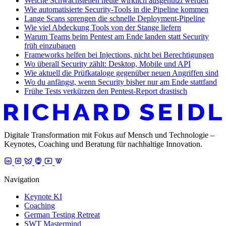
Welche Schwachstellen heute wirklich ausgenutzt werden
Wie automatisierte Security-Tools in die Pipeline kommen
Lange Scans sprengen die schnelle Deployment-Pipeline
Wie viel Abdeckung Tools von der Stange liefern
Warum Teams beim Pentest am Ende landen statt Security
früh einzubauen
Frameworks helfen bei Injections, nicht bei Berechtigungen
Wo überall Security zählt: Desktop, Mobile und API
Wie aktuell die Prüfkataloge gegenüber neuen Angriffen sind
Wo du anfängst, wenn Security bisher nur am Ende stattfand
Frühe Tests verkürzen den Pentest-Report drastisch
Digitale Transformation mit Fokus auf Mensch und Technologie –
Keynotes, Coaching und Beratung für nachhaltige Innovation.
Navigation
Keynote KI
Coaching
German Testing Retreat
SWT Mastermind