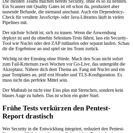
Die meisten Teams machen bereits Security, ohne es so zu nennen.
Ein Scanner mit Quality Gates ist oft schon da, produziert aber
tausende Befunde, die niemand anschaut. Auch ein Dependency-
Check für veraltete JavaScript- oder Java-Libraries läuft in vielen
Pipelines mit.
Der nächste Schritt ist, sich zu trauen. Wenn die Anwendung
deployt ist und du ohnehin Selenium-Tests fährst, lass ein Security-
Tool wie Nuclei oder den ZAP mitlaufen oder separat laufen. Schau
dir die Ergebnisse an und spiel sie ins Team zurück.
Wichtig ist der Einstieg ohne Hürde. Mach den Scan nicht sofort
zum Fail-Kriterium zwei Wochen vor Go-Live, das untergräbt die
Akzeptanz. Nähere dich dem Thema an. Fang mit Nuclei und ein
paar Templates an, prüf erst Header und TLS-Konfiguration. Es
muss nicht das perfekte Mittel sein.
Der Maßstab ist nicht eine Eins plus mit Sternchen, sondern kein
blaues Auge zu haben. Das ist schon ein guter Start.
Frühe Tests verkürzen den Pentest-
Report drastisch
Wer Security in die Entwicklung integriert, reduziert den Pentest-