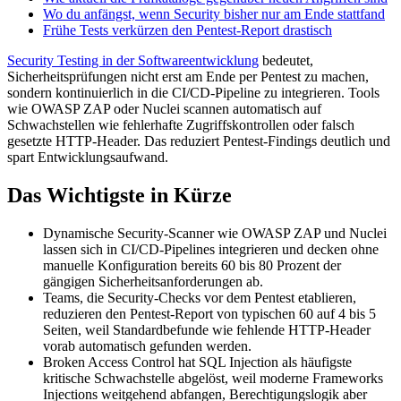
Wo du anfängst, wenn Security bisher nur am Ende stattfand
Frühe Tests verkürzen den Pentest-Report drastisch
Security Testing in der Softwareentwicklung
bedeutet,
Sicherheitsprüfungen nicht erst am Ende per Pentest zu machen,
sondern kontinuierlich in die CI/CD-Pipeline zu integrieren. Tools
wie OWASP ZAP oder Nuclei scannen automatisch auf
Schwachstellen wie fehlerhafte Zugriffskontrollen oder falsch
gesetzte HTTP-Header. Das reduziert Pentest-Findings deutlich und
spart Entwicklungsaufwand.
Das Wichtigste in Kürze
Dynamische Security-Scanner wie OWASP ZAP und Nuclei
lassen sich in CI/CD-Pipelines integrieren und decken ohne
manuelle Konfiguration bereits 60 bis 80 Prozent der
gängigen Sicherheitsanforderungen ab.
Teams, die Security-Checks vor dem Pentest etablieren,
reduzieren den Pentest-Report von typischen 60 auf 4 bis 5
Seiten, weil Standardbefunde wie fehlende HTTP-Header
vorab automatisch gefunden werden.
Broken Access Control hat SQL Injection als häufigste
kritische Schwachstelle abgelöst, weil moderne Frameworks
Injections weitgehend abfangen, Berechtigungslogik aber