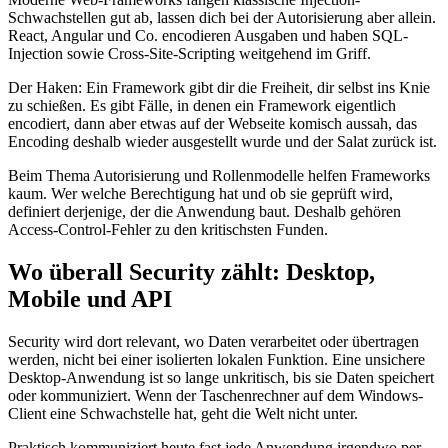
Schwachstellen gut ab, lassen dich bei der Autorisierung aber allein.
React, Angular und Co. encodieren Ausgaben und haben SQL-
Injection sowie Cross-Site-Scripting weitgehend im Griff.
Der Haken: Ein Framework gibt dir die Freiheit, dir selbst ins Knie
zu schießen. Es gibt Fälle, in denen ein Framework eigentlich
encodiert, dann aber etwas auf der Webseite komisch aussah, das
Encoding deshalb wieder ausgestellt wurde und der Salat zurück ist.
Beim Thema Autorisierung und Rollenmodelle helfen Frameworks
kaum. Wer welche Berechtigung hat und ob sie geprüft wird,
definiert derjenige, der die Anwendung baut. Deshalb gehören
Access-Control-Fehler zu den kritischsten Funden.
Wo überall Security zählt: Desktop,
Mobile und API
Security wird dort relevant, wo Daten verarbeitet oder übertragen
werden, nicht bei einer isolierten lokalen Funktion. Eine unsichere
Desktop-Anwendung ist so lange unkritisch, bis sie Daten speichert
oder kommuniziert. Wenn der Taschenrechner auf dem Windows-
Client eine Schwachstelle hat, geht die Welt nicht unter.
Praktisch kommuniziert heute fast jede Anwendung irgendwo per