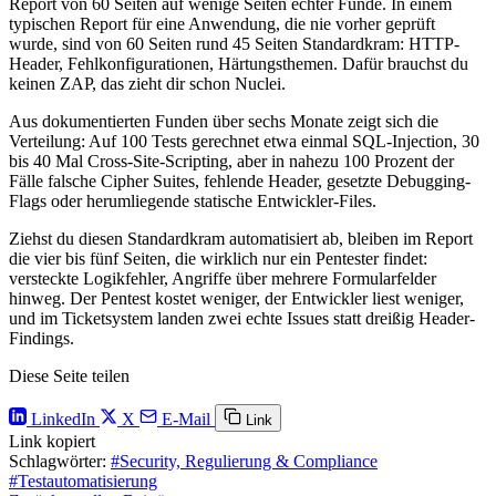
Report von 60 Seiten auf wenige Seiten echter Funde. In einem
typischen Report für eine Anwendung, die nie vorher geprüft
wurde, sind von 60 Seiten rund 45 Seiten Standardkram: HTTP-
Header, Fehlkonfigurationen, Härtungsthemen. Dafür brauchst du
keinen ZAP, das zieht dir schon Nuclei.
Aus dokumentierten Funden über sechs Monate zeigt sich die
Verteilung: Auf 100 Tests gerechnet etwa einmal SQL-Injection, 30
bis 40 Mal Cross-Site-Scripting, aber in nahezu 100 Prozent der
Fälle falsche Cipher Suites, fehlende Header, gesetzte Debugging-
Flags oder herumliegende statische Entwickler-Files.
Ziehst du diesen Standardkram automatisiert ab, bleiben im Report
die vier bis fünf Seiten, die wirklich nur ein Pentester findet:
versteckte Logikfehler, Angriffe über mehrere Formularfelder
hinweg. Der Pentest kostet weniger, der Entwickler liest weniger,
und im Ticketsystem landen zwei echte Issues statt dreißig Header-
Findings.
Diese Seite teilen
LinkedIn
X
E-Mail
Link
Link kopiert
Schlagwörter:
#Security, Regulierung & Compliance
#Testautomatisierung