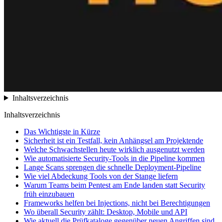
Inhaltsverzeichnis
Inhaltsverzeichnis
Das Wichtigste in Kürze
Sicherheit ist ein Testfall, kein Anhängsel am Projektende
Welche Schwachstellen heute wirklich ausgenutzt werden
Wie automatisierte Security-Tools in die Pipeline kommen
Lange Scans sprengen die schnelle Deployment-Pipeline
Wie viel Abdeckung Tools von der Stange liefern
Warum Teams beim Pentest am Ende landen statt Security
früh einzubauen
Frameworks helfen bei Injections, nicht bei Berechtigungen
Wo überall Security zählt: Desktop, Mobile und API
Wie aktuell die Prüfkataloge gegenüber neuen Angriffen sind