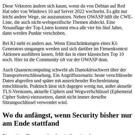
Diese Vektoren ändern sich kaum, wenn du von Debian auf Red
Hat oder von Windows 10 auf Server 2022 wechselst. Es gibt nur
leicht andere Wege, sie auszunutzen. Neben OWASP hilft die CWE-
Liste, die auch nicht-webspezifische Themen abdeckt. Eine
Neuauflage der Top-Listen kommt etwa alle vier bis fünf Jahre,
dann werden Punkte verschoben.
Bei KI sieht es anders aus. Wenn Einschränkungen eines KI-
Generators umgangen werden und sich darüber im Firmenkontext
Aktionen ausführen lassen, fehlt das in einer klassischen Top 10
noch. Hier ist die Community oft vor der OWASP dran.
Auch Quantencomputing schwebt als Damoklesschwert über der
Transportverschlüsselung. Ein Angriffsszenario: heute verschlüsselte
Daten abgreifen und später mit ausreichender Rechenleistung
entschlüsseln. Praktisch lässt sich dagegen wenig tun, außer aktuelle
TLS-Versionen, aktuelle Ciphers und Wegwerfschlüssel (Ephemeral
Cipher Suites) einzusetzen, damit nicht immer derselbe
Sitzungsschlüssel verwendet wird.
Wo du anfängst, wenn Security bisher nur
am Ende stattfand