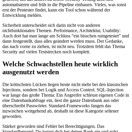
automatisieren und früh in die Pipeline einbauen. Vieles, was sonst
erst der Pentester findet, kann ein Tool schon während der
Entwicklung melden.
Sicherheit unterscheidet sich darin nicht von anderen
nichtfunktionalen Themen. Performance, Architektur, Usability:
Auch dort hat man lange am Schluss “ein bisschen rumgetestet” und
dann festgestellt, dass alles geändert werden muss. Der Gedanke,
das nach vorne zu ziehen, ist nicht neu. Trotzdem fehlt das Thema
Security auf vielen Teststrecken noch komplett.
Welche Schwachstellen heute wirklich
ausgenutzt werden
Die kritischsten Lücken liegen heute nicht mehr bei den klassischen
Injections, sondern bei Logik und Access Control. SQL-Injection
war lange das große Thema: Ein Angreifer schleust eigenen Code in
eine Datenbankabfrage ein, liest die ganze Datenbank aus oder
überschreibt Passwörter. Standard-Frameworks fangen das
inzwischen weitgehend ab, deshalb ist diese Kategorie seltener
geworden.
Stärker geworden sind Fehler bei Berechtigungen. Das
Standardbeispiel: Du loggst dich bei deiner Bank ein und rufst