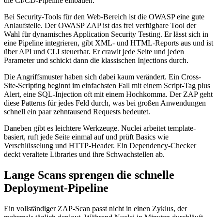
die CI/CD-Pipeline einbauen.
Bei Security-Tools für den Web-Bereich ist die OWASP eine gute
Anlaufstelle. Der OWASP ZAP ist das frei verfügbare Tool der
Wahl für dynamisches Application Security Testing. Er lässt sich in
eine Pipeline integrieren, gibt XML- und HTML-Reports aus und ist
über API und CLI steuerbar. Er crawlt jede Seite und jeden
Parameter und schickt dann die klassischen Injections durch.
Die Angriffsmuster haben sich dabei kaum verändert. Ein Cross-
Site-Scripting beginnt im einfachsten Fall mit einem Script-Tag plus
Alert, eine SQL-Injection oft mit einem Hochkomma. Der ZAP geht
diese Patterns für jedes Feld durch, was bei großen Anwendungen
schnell ein paar zehntausend Requests bedeutet.
Daneben gibt es leichtere Werkzeuge. Nuclei arbeitet template-
basiert, ruft jede Seite einmal auf und prüft Basics wie
Verschlüsselung und HTTP-Header. Ein Dependency-Checker
deckt veraltete Libraries und ihre Schwachstellen ab.
Lange Scans sprengen die schnelle
Deployment-Pipeline
Ein vollständiger ZAP-Scan passt nicht in einen Zyklus, der