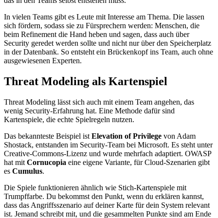
das in den Teams selbst entstehen muss.
In vielen Teams gibt es Leute mit Interesse am Thema. Die lassen
sich fördern, sodass sie zu Fürsprechern werden: Menschen, die
beim Refinement die Hand heben und sagen, dass auch über
Security geredet werden sollte und nicht nur über den Speicherplatz
in der Datenbank. So entsteht ein Brückenkopf ins Team, auch ohne
ausgewiesenen Experten.
Threat Modeling als Kartenspiel
Threat Modeling lässt sich auch mit einem Team angehen, das
wenig Security-Erfahrung hat. Eine Methode dafür sind
Kartenspiele, die echte Spielregeln nutzen.
Das bekannteste Beispiel ist
Elevation of Privilege
von Adam
Shostack, entstanden im Security-Team bei Microsoft. Es steht unter
Creative-Commons-Lizenz und wurde mehrfach adaptiert. OWASP
hat mit
Cornucopia
eine eigene Variante, für Cloud-Szenarien gibt
es
Cumulus
.
Die Spiele funktionieren ähnlich wie Stich-Kartenspiele mit
Trumpffarbe. Du bekommst den Punkt, wenn du erklären kannst,
dass das Angriffsszenario auf deiner Karte für dein System relevant
ist. Jemand schreibt mit, und die gesammelten Punkte sind am Ende