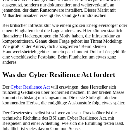
ausgenutzt, sondern nur dokumentiert und weiterverkauft, an
jemanden, der dann Ransomware installiert. Dieser Markt mit
Milliardenumsätzen erzeugt das ständige Grundrauschen.
Bei kritischer Infrastruktur wie einem großen Energieversorger oder
einem Flughafen sieht die Lage anders aus. Hier können staatlich
finanzierte Hackergruppen ein Motiv haben, die Infrastruktur zu
kompromittieren. Genau diese Frage gehört ins Threat Modeling:
Wie groß ist der Anreiz, dich anzugreifen? Beim kleinen
Handwerksbetrieb geht es um ein paar hundert Dollar Lösegeld für
eine verschlüsselte Festplatte. Beim Flughafen um etwas ganz
anderes.
Was der Cyber Resilience Act fordert
Der
Cyber Resilience Act
will erzwingen, dass Hersteller sich
frühzeitig Gedanken über Sicherheit machen. In der breiten Masse
kommt das bislang nur langsam an. Die erste Stufe gilt ab dem
kommenden Herbst, die endgültige Ausbaustufe folgt etwas später.
Der Gesetzestext selbst ist schwer zu lesen. Praxisnäher ist die
technische Richtlinie des BSI zum Cyber Resilience Act, mit
Beispielen und einer Anleitung, wie sich die Erfüllung testen lässt.
Inhaltlich ist vieles davon Common Sense.