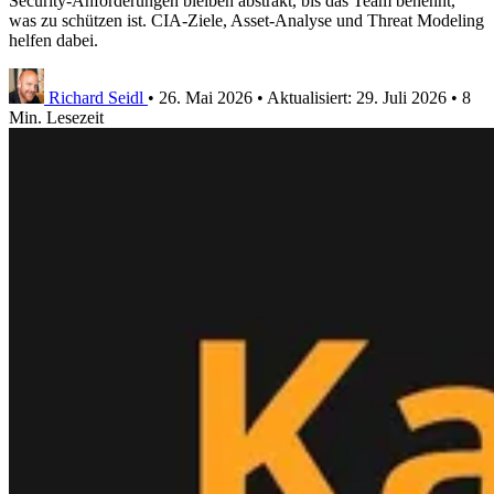
Security-Anforderungen bleiben abstrakt, bis das Team benennt,
was zu schützen ist. CIA-Ziele, Asset-Analyse und Threat Modeling
helfen dabei.
Richard Seidl
•
26. Mai 2026
•
Aktualisiert:
29. Juli 2026
•
8
Min. Lesezeit