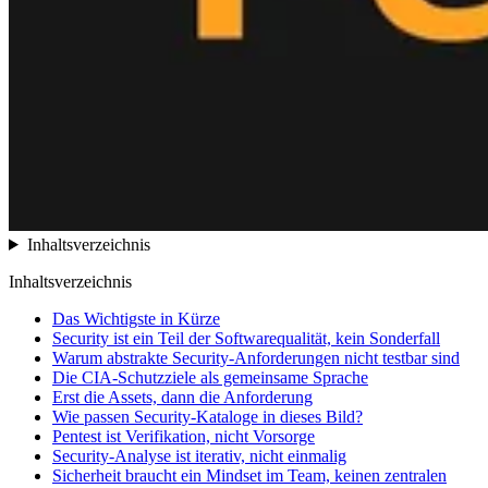
Inhaltsverzeichnis
Inhaltsverzeichnis
Das Wichtigste in Kürze
Security ist ein Teil der Softwarequalität, kein Sonderfall
Warum abstrakte Security-Anforderungen nicht testbar sind
Die CIA-Schutzziele als gemeinsame Sprache
Erst die Assets, dann die Anforderung
Wie passen Security-Kataloge in dieses Bild?
Pentest ist Verifikation, nicht Vorsorge
Security-Analyse ist iterativ, nicht einmalig
Sicherheit braucht ein Mindset im Team, keinen zentralen