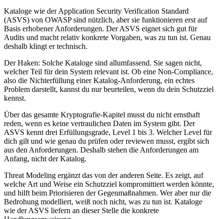
Kataloge wie der Application Security Verification Standard
(ASVS) von OWASP sind nützlich, aber sie funktionieren erst auf
Basis erhobener Anforderungen. Der ASVS eignet sich gut für
Audits und macht relativ konkrete Vorgaben, was zu tun ist. Genau
deshalb klingt er technisch.
Der Haken: Solche Kataloge sind allumfassend. Sie sagen nicht,
welcher Teil für dein System relevant ist. Ob eine Non-Compliance,
also die Nichterfüllung einer Katalog-Anforderung, ein echtes
Problem darstellt, kannst du nur beurteilen, wenn du dein Schutzziel
kennst.
Über das gesamte Kryptografie-Kapitel musst du nicht ernsthaft
reden, wenn es keine vertraulichen Daten im System gibt. Der
ASVS kennt drei Erfüllungsgrade, Level 1 bis 3. Welcher Level für
dich gilt und wie genau du prüfen oder reviewen musst, ergibt sich
aus den Anforderungen. Deshalb stehen die Anforderungen am
Anfang, nicht der Katalog.
Threat Modeling ergänzt das von der anderen Seite. Es zeigt, auf
welche Art und Weise ein Schutzziel kompromittiert werden könnte,
und hilft beim Priorisieren der Gegenmaßnahmen. Wer aber nur die
Bedrohung modelliert, weiß noch nicht, was zu tun ist. Kataloge
wie der ASVS liefern an dieser Stelle die konkrete