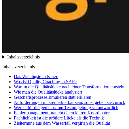
Inhaltsverzeichnis
Inhaltsverzeichnis
Das Wichtigste in Kürze
Was ist Quality Coaching in SAFe
Warum die Qualitätslücke nach einer Transformation entsteht
Wie man die Qualitätslücke analysiert
Geschäftsprozesse simulieren statt erklären
Anforderungen müssen erklärbar sein, sonst gehen sie zurück
Wer ist für die gemeinsame Testumgebung verantwortlich
Fehlermanagement braucht einen klaren Koordinator
Fachlichkeit ist die größere Lücke als die Technik
Zieltermine aus dem Wasserfall vergiften die Qualität