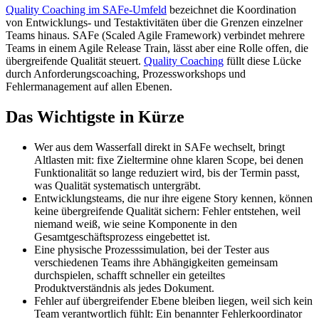
Quality Coaching im SAFe-Umfeld
bezeichnet die Koordination
von Entwicklungs- und Testaktivitäten über die Grenzen einzelner
Teams hinaus. SAFe (Scaled Agile Framework) verbindet mehrere
Teams in einem Agile Release Train, lässt aber eine Rolle offen, die
übergreifende Qualität steuert.
Quality Coaching
füllt diese Lücke
durch Anforderungscoaching, Prozessworkshops und
Fehlermanagement auf allen Ebenen.
Das Wichtigste in Kürze
Wer aus dem Wasserfall direkt in SAFe wechselt, bringt
Altlasten mit: fixe Zieltermine ohne klaren Scope, bei denen
Funktionalität so lange reduziert wird, bis der Termin passt,
was Qualität systematisch untergräbt.
Entwicklungsteams, die nur ihre eigene Story kennen, können
keine übergreifende Qualität sichern: Fehler entstehen, weil
niemand weiß, wie seine Komponente in den
Gesamtgeschäftsprozess eingebettet ist.
Eine physische Prozesssimulation, bei der Tester aus
verschiedenen Teams ihre Abhängigkeiten gemeinsam
durchspielen, schafft schneller ein geteiltes
Produktverständnis als jedes Dokument.
Fehler auf übergreifender Ebene bleiben liegen, weil sich kein
Team verantwortlich fühlt: Ein benannter Fehlerkoordinator