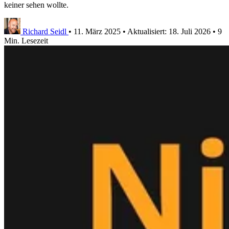
keiner sehen wollte.
Richard Seidl
•
11. März 2025
•
Aktualisiert:
18. Juli 2026
•
9
Min. Lesezeit