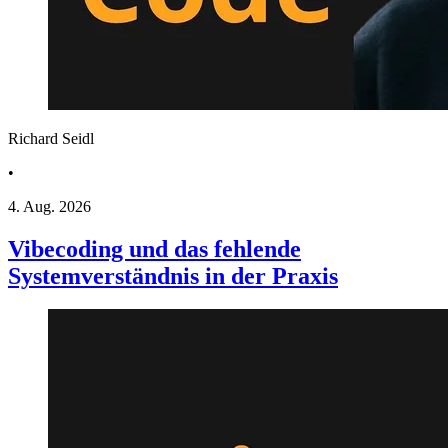
Richard Seidl
•
4. Aug. 2026
Vibecoding und das fehlende
Systemverständnis in der Praxis