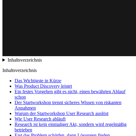
Inhaltsverzeichnis
Inhaltsverzeichnis
Das Wichtigste in Kürze
Was Product Discovery leistet
Ein festes Vorgehen gibt es nicht, einen bewährten Ablauf
schon
Der Startworkshop trennt sicheres Wissen von riskanten
Annahmen
Warum der Startworkshop User Research auslöst
Wie User Research abläuft
Research ist kein einmaliger Akt, sondern wird regelmäßig
betrieben
Erst das Problem schärfen, dann Lösungen finden