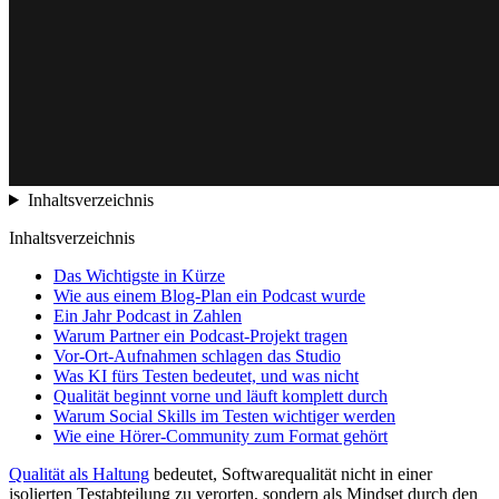
Inhaltsverzeichnis
Inhaltsverzeichnis
Das Wichtigste in Kürze
Wie aus einem Blog-Plan ein Podcast wurde
Ein Jahr Podcast in Zahlen
Warum Partner ein Podcast-Projekt tragen
Vor-Ort-Aufnahmen schlagen das Studio
Was KI fürs Testen bedeutet, und was nicht
Qualität beginnt vorne und läuft komplett durch
Warum Social Skills im Testen wichtiger werden
Wie eine Hörer-Community zum Format gehört
Qualität als Haltung
bedeutet, Softwarequalität nicht in einer
isolierten Testabteilung zu verorten, sondern als Mindset durch den