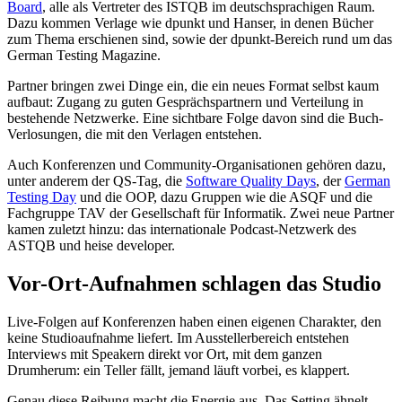
Board
, alle als Vertreter des ISTQB im deutschsprachigen Raum.
Dazu kommen Verlage wie dpunkt und Hanser, in denen Bücher
zum Thema erschienen sind, sowie der dpunkt-Bereich rund um das
German Testing Magazine.
Partner bringen zwei Dinge ein, die ein neues Format selbst kaum
aufbaut: Zugang zu guten Gesprächspartnern und Verteilung in
bestehende Netzwerke. Eine sichtbare Folge davon sind die Buch-
Verlosungen, die mit den Verlagen entstehen.
Auch Konferenzen und Community-Organisationen gehören dazu,
unter anderem der QS-Tag, die
Software Quality Days
, der
German
Testing Day
und die OOP, dazu Gruppen wie die ASQF und die
Fachgruppe TAV der Gesellschaft für Informatik. Zwei neue Partner
kamen zuletzt hinzu: das internationale Podcast-Netzwerk des
ASTQB und heise developer.
Vor-Ort-Aufnahmen schlagen das Studio
Live-Folgen auf Konferenzen haben einen eigenen Charakter, den
keine Studioaufnahme liefert. Im Ausstellerbereich entstehen
Interviews mit Speakern direkt vor Ort, mit dem ganzen
Drumherum: ein Teller fällt, jemand läuft vorbei, es klappert.
Genau diese Reibung macht die Energie aus. Das Setting ähnelt