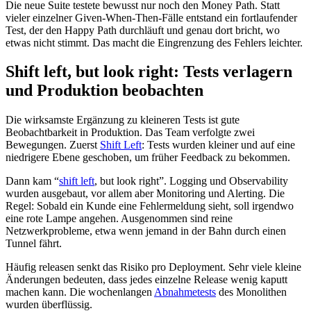
Die neue Suite testete bewusst nur noch den Money Path. Statt
vieler einzelner Given-When-Then-Fälle entstand ein fortlaufender
Test, der den Happy Path durchläuft und genau dort bricht, wo
etwas nicht stimmt. Das macht die Eingrenzung des Fehlers leichter.
Shift left, but look right: Tests verlagern
und Produktion beobachten
Die wirksamste Ergänzung zu kleineren Tests ist gute
Beobachtbarkeit in Produktion. Das Team verfolgte zwei
Bewegungen. Zuerst
Shift Left
: Tests wurden kleiner und auf eine
niedrigere Ebene geschoben, um früher Feedback zu bekommen.
Dann kam “
shift left
, but look right”. Logging und Observability
wurden ausgebaut, vor allem aber Monitoring und Alerting. Die
Regel: Sobald ein Kunde eine Fehlermeldung sieht, soll irgendwo
eine rote Lampe angehen. Ausgenommen sind reine
Netzwerkprobleme, etwa wenn jemand in der Bahn durch einen
Tunnel fährt.
Häufig releasen senkt das Risiko pro Deployment. Sehr viele kleine
Änderungen bedeuten, dass jedes einzelne Release wenig kaputt
machen kann. Die wochenlangen
Abnahmetests
des Monolithen
wurden überflüssig.