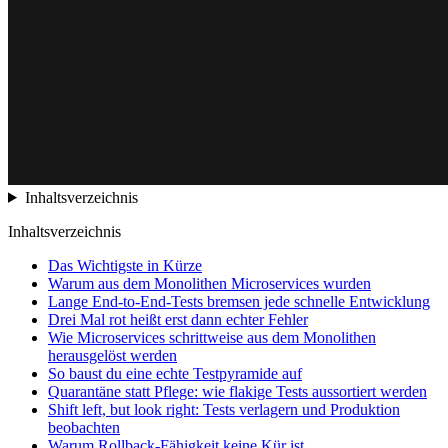
Inhaltsverzeichnis
Inhaltsverzeichnis
Das Wichtigste in Kürze
Warum aus dem Monolithen Microservices wurden
Lange End-to-End-Tests bremsen jede schnelle Entwicklung
Drei Mal rot heißt erst dann echter Fehler
Wie Microservices schrittweise aus dem Monolithen
herausgelöst werden
So baust du eine echte Testpyramide auf
Quarantäne statt Pflege: wie flakige Tests aussortiert werden
Shift left, but look right: Tests verlagern und Produktion
beobachten
Warum Rollback-Fähigkeit keine Kür ist