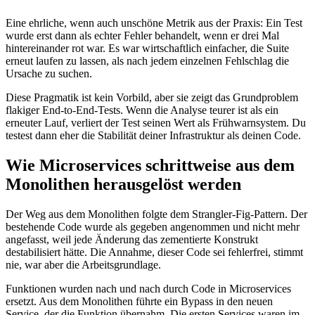
Eine ehrliche, wenn auch unschöne Metrik aus der Praxis: Ein Test
wurde erst dann als echter Fehler behandelt, wenn er drei Mal
hintereinander rot war. Es war wirtschaftlich einfacher, die Suite
erneut laufen zu lassen, als nach jedem einzelnen Fehlschlag die
Ursache zu suchen.
Diese Pragmatik ist kein Vorbild, aber sie zeigt das Grundproblem
flakiger End-to-End-Tests. Wenn die Analyse teurer ist als ein
erneuter Lauf, verliert der Test seinen Wert als Frühwarnsystem. Du
testest dann eher die Stabilität deiner Infrastruktur als deinen Code.
Wie Microservices schrittweise aus dem
Monolithen herausgelöst werden
Der Weg aus dem Monolithen folgte dem Strangler-Fig-Pattern. Der
bestehende Code wurde als gegeben angenommen und nicht mehr
angefasst, weil jede Änderung das zementierte Konstrukt
destabilisiert hätte. Die Annahme, dieser Code sei fehlerfrei, stimmt
nie, war aber die Arbeitsgrundlage.
Funktionen wurden nach und nach durch Code in Microservices
ersetzt. Aus dem Monolithen führte ein Bypass in den neuen
Service, der die Funktion übernahm. Die ersten Services waren im