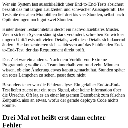
Wer ein System fast ausschließlich über End-to-End-Tests absichert,
bezahlt das mit langen Laufzeiten und schwacher Aussagekraft. Die
Testsuite des alten Monolithen lief drei bis vier Stunden, selbst nach
Optimierungen noch gut zwei Stunden.
Hinter dieser Testarchitektur steckt ein nachvollziehbares Muster.
Wenn sich ein System ständig stark verändert, schreiben Entwickler
ungern Unit-Tests mit vielen Details, weil diese Details sich dauernd
ändern. Sie konzentrieren sich stattdessen auf das Stabile: den End-
to-End-Test, der das Requirement direkt prüft.
Das Ziel war ein anderes. Nach dem Vorbild von Extreme
Programming wollte das Team innerhalb von rund zehn Minuten
wissen, ob eine Änderung etwas kaputt gemacht hat. Stunden später
ein rotes Lämpchen zu sehen, passt dazu nicht.
Besonders teuer war die Fehleranalyse. Ein gefailter End-to-End-
Test liefert zuerst nur ein rotes Signal, aber keine Information über
die Ursache. Oft lag es an einer langsamen Datenbank zum falschen
Zeitpunkt, also an etwas, wofür der gerade deployte Code nichts
konnte.
Drei Mal rot heißt erst dann echter
Fehler