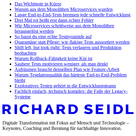
Das Wichtigste in Kürze
Warum aus dem Monolithen Microservices wurden
Lange End-to-End-Tests bremsen jede schnelle Entwicklung
Drei Mal rot heißt erst dann echter Fehler
Wie Microservices schrittweise aus dem Monolithen
herausgelöst werden
So baust du eine echte Testpyramide auf
Quarantäne statt Pflege: wie flakige Tests aussortiert werden
Shift left, but look right: Tests verlagern und Produktion
beobachten
Warum Rollback-Fähigkeit keine Kür ist
Saubere Tests motivieren weniger, als man denkt
Aufräumen braucht denselben Plan wie Feature-Arbeit
Warum Testdatenqualität das härteste End-to-End-Problem
bleibt
Exploratives Testen gehört in die Entwicklungsteams
Fachlich einfach, technisch komplex: die Falle der Legacy-
Systeme
Digitale Transformation mit Fokus auf Mensch und Technologie –
Keynotes, Coaching und Beratung für nachhaltige Innovation.