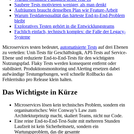
Saubere Tests motivieren weniger, als man denkt
Aufräumen braucht denselben Plan wie Feature-Arbeit
Warum Testdatenqualität das härteste End-to-End-Problem
bleibt
Exploratives Testen gehört in die Entwicklungsteams
Fachlich einfach, technisch komplex: die Falle der Legacy-
Systeme
Microservices testen bedeutet,
automatisierte Tests
auf drei Ebenen
zu verteilen: Unit-Tests für Geschäftslogik, API-Tests auf Service-
Ebene und reduzierte End-to-End-Tests für den wichtigsten
Nutzungspfad. Flaky Tests werden konsequent entfernt oder
stabilisiert. Produktionsmonitoring und Alerting ersetzen dabei
aufwändige Testumgebungen, weil schnelle Rollbacks das
Fehlerrisiko pro Release klein halten.
Das Wichtigste in Kürze
Microservices lösen kein technisches Problem, sondern ein
organisatorisches: Wer Conway’s Law zum
Architekturprinzip macht, skaliert Teams, nicht nur Code.
Eine reine End-to-End-Test-Suite mit mehreren Stunden
Laufzeit ist kein Sicherheitsnetz, sondern ein
Wartungsproblem, das die gesamte