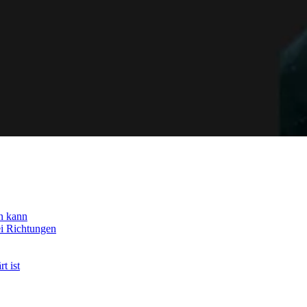
n kann
ei Richtungen
t ist