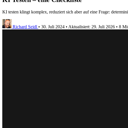
KI testen klingt komplex, reduziert sich aber auf eine Frage: determini
Richard Seidl
•
30. Juli 2024
•
Aktualisiert:
29. Juli 2026
•
8 Mi