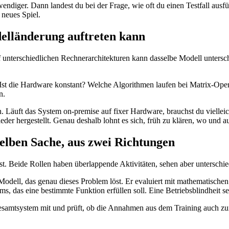
wendiger. Dann landest du bei der Frage, wie oft du einen Testfall ausfü
 neues Spiel.
lländerung auftreten kann
f unterschiedlichen Rechnerarchitekturen kann dasselbe Modell untersch
 Ist die Hardware konstant? Welche Algorithmen laufen bei Matrix-Ope
n.
en. Läuft das System on-premise auf fixer Hardware, brauchst du vielle
r hergestellt. Genau deshalb lohnt es sich, früh zu klären, wo und au
selben Sache, aus zwei Richtungen
st. Beide Rollen haben überlappende Aktivitäten, sehen aber unterschi
odell, das genau dieses Problem löst. Er evaluiert mit mathematischen 
s, das eine bestimmte Funktion erfüllen soll. Eine Betriebsblindheit set
 Gesamtsystem mit und prüft, ob die Annahmen aus dem Training auch 