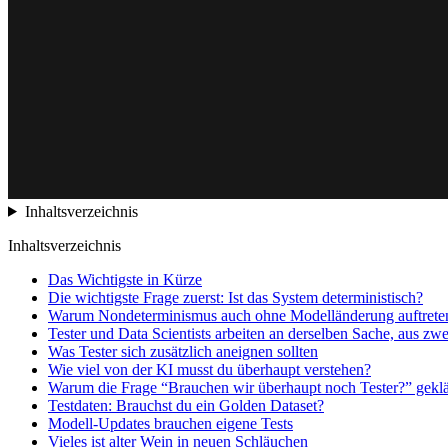
Inhaltsverzeichnis
Inhaltsverzeichnis
Das Wichtigste in Kürze
Die wichtigste Frage zuerst: Ist das System deterministisch?
Warum Nondeterminismus auch ohne Modelländerung auftrete
Tester und Data Scientists arbeiten an derselben Sache, aus zw
Was Tester sich zusätzlich aneignen sollten
Wie viel von der KI musst du überhaupt verstehen?
Warum die Frage “Brauchen wir überhaupt noch Tester?” geklär
Testdaten: Brauchst du ein Golden Dataset?
Modell-Updates brauchen eigene Tests
Vieles ist alter Wein in neuen Schläuchen