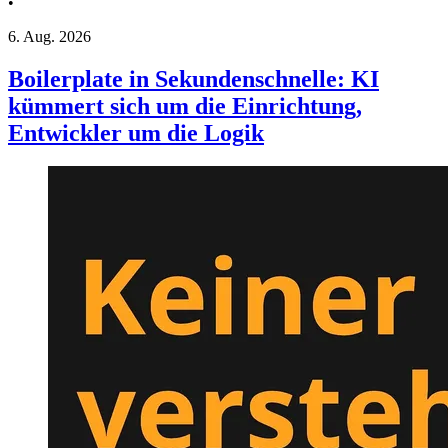
•
6. Aug. 2026
Boilerplate in Sekundenschnelle: KI
kümmert sich um die Einrichtung,
Entwickler um die Logik