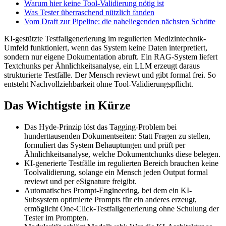
Warum hier keine Tool-Validierung nötig ist
Was Tester überraschend nützlich fanden
Vom Draft zur Pipeline: die naheliegenden nächsten Schritte
KI-gestützte Testfallgenerierung im regulierten Medizintechnik-
Umfeld funktioniert, wenn das System keine Daten interpretiert,
sondern nur eigene Dokumentation abruft. Ein RAG-System liefert
Textchunks per Ähnlichkeitsanalyse, ein LLM erzeugt daraus
strukturierte Testfälle. Der Mensch reviewt und gibt formal frei. So
entsteht Nachvollziehbarkeit ohne Tool-Validierungspflicht.
Das Wichtigste in Kürze
Das Hyde-Prinzip löst das Tagging-Problem bei
hunderttausenden Dokumentseiten: Statt Fragen zu stellen,
formuliert das System Behauptungen und prüft per
Ähnlichkeitsanalyse, welche Dokumentchunks diese belegen.
KI-generierte Testfälle im regulierten Bereich brauchen keine
Toolvalidierung, solange ein Mensch jeden Output formal
reviewt und per eSignature freigibt.
Automatisches Prompt-Engineering, bei dem ein KI-
Subsystem optimierte Prompts für ein anderes erzeugt,
ermöglicht One-Click-Testfallgenerierung ohne Schulung der
Tester im Prompten.