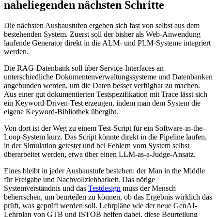
naheliegenden nächsten Schritte
Die nächsten Ausbaustufen ergeben sich fast von selbst aus dem
bestehenden System. Zuerst soll der bisher als Web-Anwendung
laufende Generator direkt in die ALM- und PLM-Systeme integriert
werden.
Die RAG-Datenbank soll über Service-Interfaces an
unterschiedliche Dokumentenverwaltungssysteme und Datenbanken
angebunden werden, um die Daten besser verfügbar zu machen.
Aus einer gut dokumentierten Testspezifikation mit Trace lässt sich
ein Keyword-Driven-Test erzeugen, indem man dem System die
eigene Keyword-Bibliothek übergibt.
Von dort ist der Weg zu einem Test-Script für ein Software-in-the-
Loop-System kurz. Das Script könnte direkt in die Pipeline laufen,
in der Simulation getestet und bei Fehlern vom System selbst
überarbeitet werden, etwa über einen LLM-as-a-Judge-Ansatz.
Eines bleibt in jeder Ausbaustufe bestehen: der Man in the Middle
für Freigabe und Nachvollziehbarkeit. Das nötige
Systemverständnis und das
Testdesign
muss der Mensch
beherrschen, um beurteilen zu können, ob das Ergebnis wirklich das
prüft, was geprüft werden soll. Lehrpläne wie der neue GenAI-
Lehrplan von GTB und ISTQB helfen dabei, diese Beurteilung