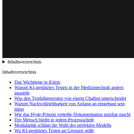
Inhaltsverzeichnis
Inhaltsverzeichnis
Das Wichtigste in Kürze
Warum KI-gestütztes Testen in der Medizintechnik anders
aussieht
Was den Testfallgenerator von einem Chatbot unterscheidet
Warum Nachvollziehbarkeit von Anfang an eingebaut sein
muss
Wie das Hyde-Prinzip verteilte Dokumentation nutzbar macht
Der Mensch bleibt in jedem Prozessschritt
Modularität schlägt die Wahl des perfekten Modells
Wo KI-gestütztes Testen an Grenzen stößt