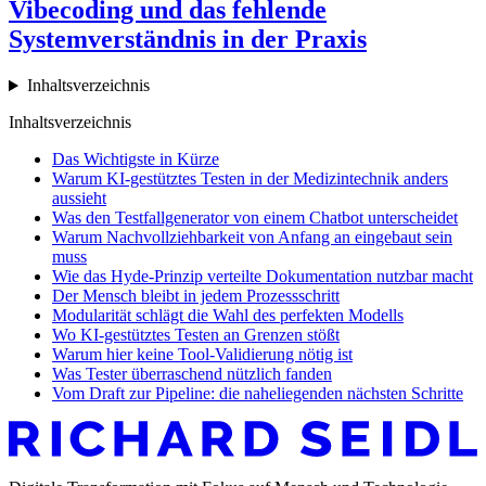
Vibecoding und das fehlende
Systemverständnis in der Praxis
Inhaltsverzeichnis
Inhaltsverzeichnis
Das Wichtigste in Kürze
Warum KI-gestütztes Testen in der Medizintechnik anders
aussieht
Was den Testfallgenerator von einem Chatbot unterscheidet
Warum Nachvollziehbarkeit von Anfang an eingebaut sein
muss
Wie das Hyde-Prinzip verteilte Dokumentation nutzbar macht
Der Mensch bleibt in jedem Prozessschritt
Modularität schlägt die Wahl des perfekten Modells
Wo KI-gestütztes Testen an Grenzen stößt
Warum hier keine Tool-Validierung nötig ist
Was Tester überraschend nützlich fanden
Vom Draft zur Pipeline: die naheliegenden nächsten Schritte