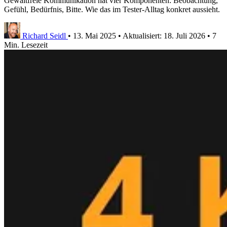
Gewaltfreie Kommunikation hat vier Komponenten: Beobachtung,
Gefühl, Bedürfnis, Bitte. Wie das im Tester-Alltag konkret aussieht.
Richard Seidl
•
13. Mai 2025
•
Aktualisiert:
18. Juli 2026
•
7
Min. Lesezeit