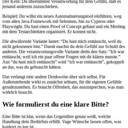
Der Kern: Du übernimmst Verantwortung für dein Gefühl, statt es
jemand anderem zuzuschieben.
Beispiel: Du willst ein neues Automatisierungstool einführen, weg
vom alten Java-Framework mit Selenium, hin zu Cypress oder
Playwright. Du hast einen Proof of Concept gebaut und ein Meeting
mit dem Testarchitekten organisiert. Er kommt nicht.
Die abwälzende Variante lautet: “Du hast mich enttäuscht, weil du
nicht gekommen bist.” Damit machst du dein Gefühl zur Schuld des
anderen. Die verantwortungsvolle Variante dreht den Satz: “Ich war
enttäuscht, weil ich ein paar offene Fragen mit dir klären musste.”
Aus “du hast mich enttäuscht” wird “ich war enttäuscht”, gekoppelt
an das, was du gebraucht hättest.
Das verlangt eine andere Denkweise über sich selbst. Für
Außenstehende wirkt es zunächst seltsam, für die eigenen Gefühle
geradezustehen. Es braucht Offenheit, das auszusprechen, was man
wirklich braucht.
Wie formulierst du eine klare Bitte?
Eine Bitte ist klar, wenn das Gegenüber genau weiß, welche
Handlung dein Bedürfnis erfüllt. Vage Wünsche lassen offen, was
konkret zu tun ist.