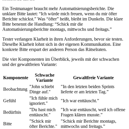
Ein Testmanager braucht mehr Automatisierungsberichte. Die
unklare Bitte lautet: “Ich würde mich freuen, wenn du mir öfter
Berichte schickst.” Was “öfter” heißt, bleibt im Dunkeln. Die klare
Bitte benennt die Handlung: “Schick mir die
Automatisierungsberichte montags, mittwochs und freitags.”
Tester verlangen Klarheit in ihren Anforderungen, bevor sie testen.
Dieselbe Klarheit lohnt sich in der eigenen Kommunikation. Eine
konkrete Bitte erspart der anderen Person das Rätselraten.
Die vier Komponenten im Überblick, jeweils mit der schwachen
und der gewaltfreien Variante:
Schwache
Komponente
Gewaltfreie Variante
Variante
”John schiebt
"In den letzten beiden Sprints
Beobachtung
Dinge auf."
lieferte er am letzten Tag.”
”Ich fühle mich
Gefühl
"Ich war enttäuscht.”
ignoriert."
”Du hast mich
"Ich war enttäuscht, weil ich offene
Bedürfnis
enttäuscht."
Fragen klären musste.”
”Schick mir
"Schick mir Berichte montags,
Bitte
öfter Berichte."
mittwochs und freitags.”