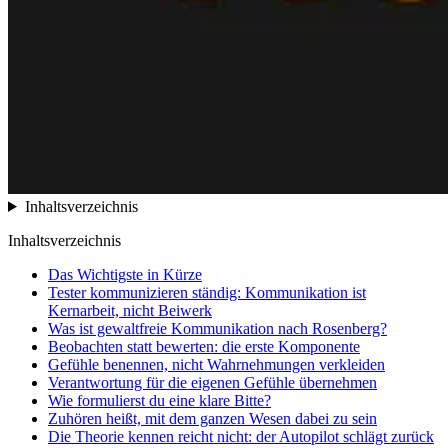
Inhaltsverzeichnis
Inhaltsverzeichnis
Das Wichtigste in Kürze
Tester kommunizieren ständig: Kommunikation ist
Kernarbeit, nicht Beiwerk
Was ist gewaltfreie Kommunikation nach Rosenberg?
Beobachten statt bewerten: die erste Komponente
Gefühle benennen, nicht Wahrnehmungen verkleiden
Verantwortung für die eigenen Gefühle übernehmen
Wie formulierst du eine klare Bitte?
Zuhören heißt, mit dem ganzen Wesen dabei zu sein
Die Theorie kennen reicht nicht: der Autopilot schlägt zurück