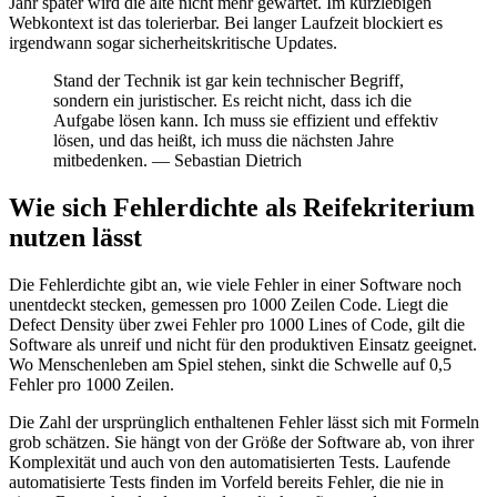
Jahr später wird die alte nicht mehr gewartet. Im kurzlebigen
Webkontext ist das tolerierbar. Bei langer Laufzeit blockiert es
irgendwann sogar sicherheitskritische Updates.
Stand der Technik ist gar kein technischer Begriff,
sondern ein juristischer. Es reicht nicht, dass ich die
Aufgabe lösen kann. Ich muss sie effizient und effektiv
lösen, und das heißt, ich muss die nächsten Jahre
mitbedenken. — Sebastian Dietrich
Wie sich Fehlerdichte als Reifekriterium
nutzen lässt
Die Fehlerdichte gibt an, wie viele Fehler in einer Software noch
unentdeckt stecken, gemessen pro 1000 Zeilen Code. Liegt die
Defect Density über zwei Fehler pro 1000 Lines of Code, gilt die
Software als unreif und nicht für den produktiven Einsatz geeignet.
Wo Menschenleben am Spiel stehen, sinkt die Schwelle auf 0,5
Fehler pro 1000 Zeilen.
Die Zahl der ursprünglich enthaltenen Fehler lässt sich mit Formeln
grob schätzen. Sie hängt von der Größe der Software ab, von ihrer
Komplexität und auch von den automatisierten Tests. Laufende
automatisierte Tests finden im Vorfeld bereits Fehler, die nie in