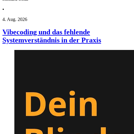
•
4. Aug. 2026
Vibecoding und das fehlende
Systemverständnis in der Praxis