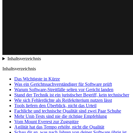
Inhaltsverzeichnis
Inhaltsverzeichnis
Das Wichtigste in Kürze
Was ein Gerichtssachverständiger für Software prüft
Warum Software-Streitfälle selten vor Gericht landen
Stand der Technik ist ein juristischer Begriff, kein technischer
Wie sich Fehlerdichte als Reifekriterium nutzen lässt
Tools liefern den Überblick, nicht das Urteil
Fachliche und technische Qualität sind zwei Paar Schuhe
Mehr Unit-Tests sind nie die richtige Empfehlung
Vom Mount Everest zur Zugspitze
Agilität hat das Tempo erhöht, nicht die Qualität
Schau dir an, was nach Jahren von deiner Software übrig ist