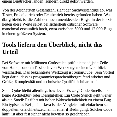
einem Bugtracker landen, sondern direkt gefixt werden.
Von der geschätzten Gesamtzahl zieht der Sachverständige ab, was
Tester, Probebetrieb oder Echtbetrieb bereits gefunden haben. Was
übrig bleibt, ist die Zahl der noch unentdeckten Bugs. In der Praxis
liegen diese Werte selbst bei sicherheitskritischer Software
manchmal erstaunlich hoch, etwa zwischen 5000 und 12.000 Bugs
in einem größeren System.
Tools liefern den Überblick, nicht das
Urteil
Bei Software mit Millionen Codezeilen prüft niemand jede Zeile
von Hand, sondern lässt sich von Werkzeugen einen Überblick
verschaffen. Das bekannteste Werkzeug ist SonarQube. Sein Vorteil
liegt darin, dass es programmiersprachenübergreifend arbeitet und
Größe, Komplexität und technische Qualität sichtbar macht.
SonarQube bleibt allerdings low-level. Es zeigt Code Smells, aber
keine Architektur- oder Designfehler. Ein Code Stench geht weiter
als ein Smell: Er führt mit hoher Wahrscheinlichkeit zu einem Bug.
Ein typisches Beispiel in Java ist der Vergleich mit einfachem statt
doppeltem Gleichheitszeichen in einer if-Bedingung. Solcher Code
läuft, ist aber fast sicher nicht bewusst so geschrieben.