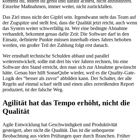
kommst du, indem du gehst und darauf achtest, nicht abzustürzen.
Einzelne Maßnahmen, immer weiter, nicht zurückfallen.
Das Ziel muss nicht der Gipfel sein. Irgendwann steht das Team auf
der Zugspitze und stellt fest, dass die Qualität jetzt reicht, auch wenn
das System weiter schwerfällig ist. Wer eine bedingte Abnahme
verhandelt, bekommt genau dafür Zeit: Die Software darf in den
Einsatz, definierte Punkte müssen innerhalb eines Jahres behoben
werden, ein großer Teil der Zahlung folgt erst danach.
Wer ernsthaft technische Schulden abbaut und parallel
weiterentwickelt, sollte mit drei bis vier Jahren rechnen, bis eine
Software den Stand erreicht, den man sich zur Abnahme gewünscht
hätte. Genau hier hilft SonarQube wieder, weil es die Quality-Gate-
Logik des “besser als zuvor” abbilden kann. Der Schalter, der alle
Regeln auf einmal scharf stellt und einen alles zerreißenden Report
produziert, ist der falsche Weg.
Agilität hat das Tempo erhöht, nicht die
Qualität
Agile Entwicklung hat Geschwindigkeit und Produktivität
gesteigert, aber nicht die Qualität. Das ist die unbequeme
Beobachtung aus vielen Prüfungen quer durch Branchen. Früher