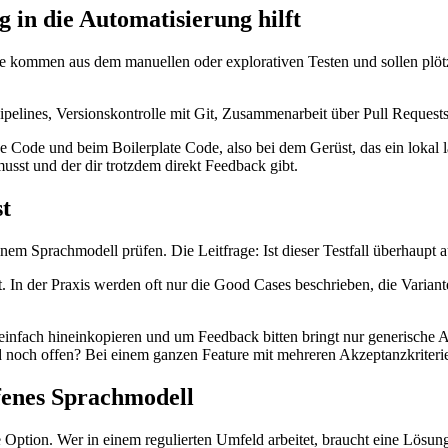
g in die Automatisierung hilft
iele kommen aus dem manuellen oder explorativen Testen und sollen plö
pelines, Versionskontrolle mit Git, Zusammenarbeit über Pull Requests: 
lue Code und beim Boilerplate Code, also bei dem Gerüst, das ein lokal
musst und der dir trotzdem direkt Feedback gibt.
st
 einem Sprachmodell prüfen. Die Leitfrage: Ist dieser Testfall überhaupt
st. In der Praxis werden oft nur die Good Cases beschrieben, die Varian
y einfach hineinkopieren und um Feedback bitten bringt nur generische A
d noch offen? Bei einem ganzen Feature mit mehreren Akzeptanzkriterien
ffenes Sprachmodell
e Option. Wer in einem regulierten Umfeld arbeitet, braucht eine Lösun