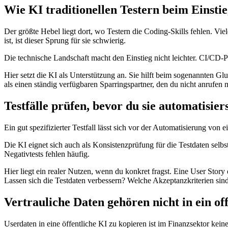
Wie KI traditionellen Testern beim Einstie
Der größte Hebel liegt dort, wo Testern die Coding-Skills fehlen. V
ist, ist dieser Sprung für sie schwierig.
Die technische Landschaft macht den Einstieg nicht leichter. CI/CD-Pi
Hier setzt die KI als Unterstützung an. Sie hilft beim sogenannten G
als einen ständig verfügbaren Sparringspartner, den du nicht anrufen 
Testfälle prüfen, bevor du sie automatisier
Ein gut spezifizierter Testfall lässt sich vor der Automatisierung von
Die KI eignet sich auch als Konsistenzprüfung für die Testdaten selb
Negativtests fehlen häufig.
Hier liegt ein realer Nutzen, wenn du konkret fragst. Eine User Stor
Lassen sich die Testdaten verbessern? Welche Akzeptanzkriterien sin
Vertrauliche Daten gehören nicht in ein o
Userdaten in eine öffentliche KI zu kopieren ist im Finanzsektor kein