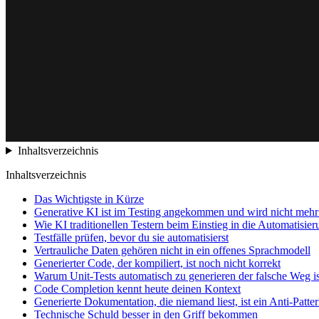
Inhaltsverzeichnis
Inhaltsverzeichnis
Das Wichtigste in Kürze
Generative KI ist im Testing angekommen und wird nicht meh
Wie KI traditionellen Testern beim Einstieg in die Automatisieru
Testfälle prüfen, bevor du sie automatisierst
Vertrauliche Daten gehören nicht in ein offenes Sprachmodell
Generierter Code, der kompiliert, ist noch nicht korrekt
Warum Unit-Tests automatisch zu generieren der falsche Weg is
Code Completion kennt heute deinen Kontext
Generierte Dokumentation, die niemand liest, ist ein Anti-Patte
Technische Schuld besser in den Griff bekommen