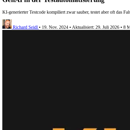
KI-generierter Testcode kompiliert zwar sauber, testet aber oft das Fal
Richard Seidl
•
19. Nov. 2024
•
Aktualisiert:
29. Juli 2026
•
8 M