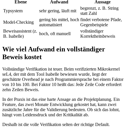
Ebene
Aufwand
Aussage
begrenzt, z. B. String
Typsystem
sehr gering, läuft mit
statt Zahl
gering bis mittel, hoch
findet verbotene Pfade,
Model-Checking
automatisiert
Gegenbeispiele
Beweisassistent (z.
vollständiger
hoch, oft manuell
B. Isabelle)
Korrektheitsbeweis
Wie viel Aufwand ein vollständiger
Beweis kostet
Vollständige Verifikation ist teuer. Beim verifizierten Mikrokernel
seL4, der mit dem Tool Isabelle bewiesen wurde, liegt der
geschätzte Overhead je nach Programmiersprache bei einem Faktor
von 10 bis 100. Bei Faktor 10 heißt das: Jede Zeile Code erfordert
zehn Zeilen Beweis.
In der Praxis ist das eine harte Ansage an die Projektplanung. Ein
Feature, das zwei Monate Entwicklung gekostet hat, kann zwei
zusätzliche Jahre für die Validierung bedeuten. Ob sich das lohnt,
hängt vom Leidensdruck und der Kritikalität ab.
Deshalb ist die volle Verifikation selten der richtige Default.