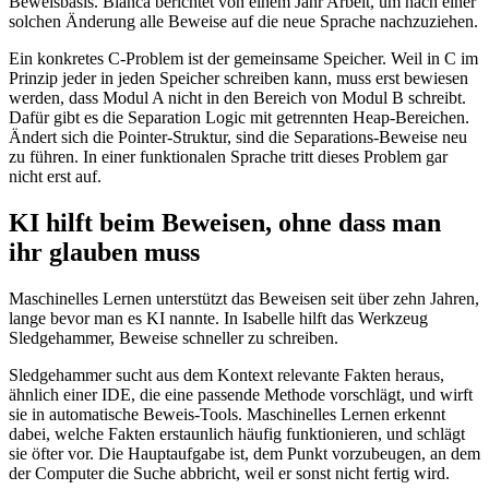
Beweisbasis. Bianca berichtet von einem Jahr Arbeit, um nach einer
solchen Änderung alle Beweise auf die neue Sprache nachzuziehen.
Ein konkretes C-Problem ist der gemeinsame Speicher. Weil in C im
Prinzip jeder in jeden Speicher schreiben kann, muss erst bewiesen
werden, dass Modul A nicht in den Bereich von Modul B schreibt.
Dafür gibt es die Separation Logic mit getrennten Heap-Bereichen.
Ändert sich die Pointer-Struktur, sind die Separations-Beweise neu
zu führen. In einer funktionalen Sprache tritt dieses Problem gar
nicht erst auf.
KI hilft beim Beweisen, ohne dass man
ihr glauben muss
Maschinelles Lernen unterstützt das Beweisen seit über zehn Jahren,
lange bevor man es KI nannte. In Isabelle hilft das Werkzeug
Sledgehammer, Beweise schneller zu schreiben.
Sledgehammer sucht aus dem Kontext relevante Fakten heraus,
ähnlich einer IDE, die eine passende Methode vorschlägt, und wirft
sie in automatische Beweis-Tools. Maschinelles Lernen erkennt
dabei, welche Fakten erstaunlich häufig funktionieren, und schlägt
sie öfter vor. Die Hauptaufgabe ist, dem Punkt vorzubeugen, an dem
der Computer die Suche abbricht, weil er sonst nicht fertig wird.