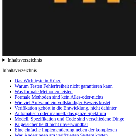
Inhaltsverzeichnis
Inhaltsverzeichnis
Das Wichtigste in Kürze
Warum Testen Fehlerfreiheit nicht garantieren kann
Was formale Methoden leisten
Formale Methoden sind kein Alles-oder-nichts
Wie viel Aufwand ein vollständiger Beweis kostet
Verifikation gehört in die Entwicklung, nicht dahinter
Automatisch oder manuell: das ganze Spektrum
Modell, Spezifikation und Code sind verschiedene Dinge
Kugelsicher heißt nicht unverwundbar
Eine einfache Implementierung neben der komplexen
Was Änderungen am verifizierten System kosten