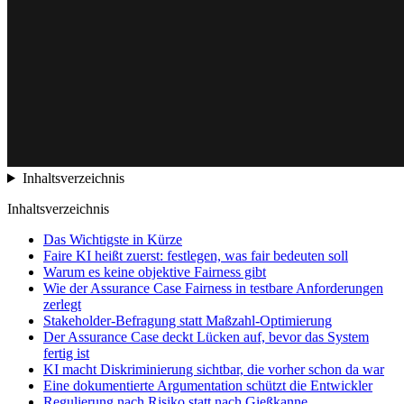
Inhaltsverzeichnis
Inhaltsverzeichnis
Das Wichtigste in Kürze
Faire KI heißt zuerst: festlegen, was fair bedeuten soll
Warum es keine objektive Fairness gibt
Wie der Assurance Case Fairness in testbare Anforderungen
zerlegt
Stakeholder-Befragung statt Maßzahl-Optimierung
Der Assurance Case deckt Lücken auf, bevor das System
fertig ist
KI macht Diskriminierung sichtbar, die vorher schon da war
Eine dokumentierte Argumentation schützt die Entwickler
Regulierung nach Risiko statt nach Gießkanne