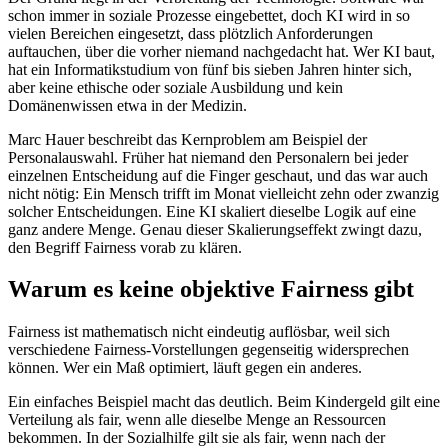
schon immer in soziale Prozesse eingebettet, doch KI wird in so
vielen Bereichen eingesetzt, dass plötzlich Anforderungen
auftauchen, über die vorher niemand nachgedacht hat. Wer KI baut,
hat ein Informatikstudium von fünf bis sieben Jahren hinter sich,
aber keine ethische oder soziale Ausbildung und kein
Domänenwissen etwa in der Medizin.
Marc Hauer beschreibt das Kernproblem am Beispiel der
Personalauswahl. Früher hat niemand den Personalern bei jeder
einzelnen Entscheidung auf die Finger geschaut, und das war auch
nicht nötig: Ein Mensch trifft im Monat vielleicht zehn oder zwanzig
solcher Entscheidungen. Eine KI skaliert dieselbe Logik auf eine
ganz andere Menge. Genau dieser Skalierungseffekt zwingt dazu,
den Begriff Fairness vorab zu klären.
Warum es keine objektive Fairness gibt
Fairness ist mathematisch nicht eindeutig auflösbar, weil sich
verschiedene Fairness-Vorstellungen gegenseitig widersprechen
können. Wer ein Maß optimiert, läuft gegen ein anderes.
Ein einfaches Beispiel macht das deutlich. Beim Kindergeld gilt eine
Verteilung als fair, wenn alle dieselbe Menge an Ressourcen
bekommen. In der Sozialhilfe gilt sie als fair, wenn nach der