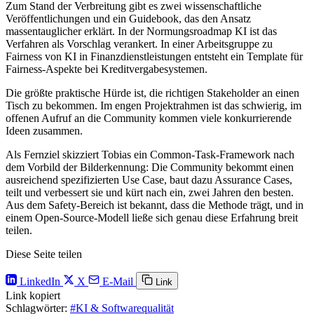
Zum Stand der Verbreitung gibt es zwei wissenschaftliche
Veröffentlichungen und ein Guidebook, das den Ansatz
massentauglicher erklärt. In der Normungsroadmap KI ist das
Verfahren als Vorschlag verankert. In einer Arbeitsgruppe zu
Fairness von KI in Finanzdienstleistungen entsteht ein Template für
Fairness-Aspekte bei Kreditvergabesystemen.
Die größte praktische Hürde ist, die richtigen Stakeholder an einen
Tisch zu bekommen. Im engen Projektrahmen ist das schwierig, im
offenen Aufruf an die Community kommen viele konkurrierende
Ideen zusammen.
Als Fernziel skizziert Tobias ein Common-Task-Framework nach
dem Vorbild der Bilderkennung: Die Community bekommt einen
ausreichend spezifizierten Use Case, baut dazu Assurance Cases,
teilt und verbessert sie und kürt nach ein, zwei Jahren den besten.
Aus dem Safety-Bereich ist bekannt, dass die Methode trägt, und in
einem Open-Source-Modell ließe sich genau diese Erfahrung breit
teilen.
Diese Seite teilen
LinkedIn
X
E-Mail
Link
Link kopiert
Schlagwörter:
#KI & Softwarequalität