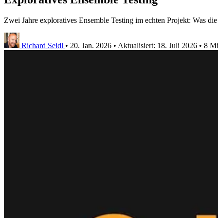
Zwei Jahre exploratives Ensemble Testing im echten Projekt: Was die
Richard Seidl
•
20. Jan. 2026
•
Aktualisiert:
18. Juli 2026
•
8 Mi