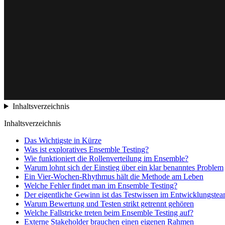
Inhaltsverzeichnis
Inhaltsverzeichnis
Das Wichtigste in Kürze
Was ist exploratives Ensemble Testing?
Wie funktioniert die Rollenverteilung im Ensemble?
Warum lohnt sich der Einstieg über ein klar benanntes Problem
Ein Vier-Wochen-Rhythmus hält die Methode am Leben
Welche Fehler findet man im Ensemble Testing?
Der eigentliche Gewinn ist das Testwissen im Entwicklungste
Warum Bewertung und Testen strikt getrennt gehören
Welche Fallstricke treten beim Ensemble Testing auf?
Externe Stakeholder brauchen einen eigenen Rahmen