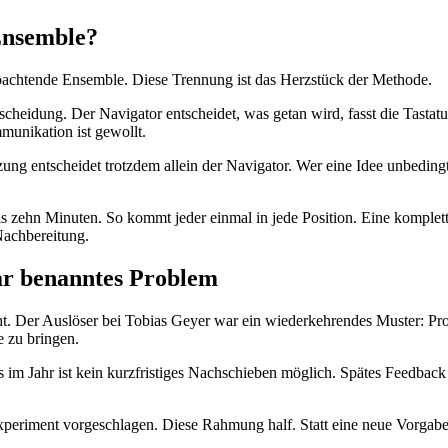
 Ensemble?
obachtende Ensemble. Diese Trennung ist das Herzstück der Methode.
tscheidung. Der Navigator entscheidet, was getan wird, fasst die Tastat
munikation ist gewollt.
ng entscheidet trotzdem allein der Navigator. Wer eine Idee unbedingt 
ht bis zehn Minuten. So kommt jeder einmal in jede Position. Eine kompl
 Nachbereitung.
lar benanntes Problem
icht. Der Auslöser bei Tobias Geyer war ein wiederkehrendes Muster: Pr
e zu bringen.
 im Jahr ist kein kurzfristiges Nachschieben möglich. Spätes Feedback 
Experiment vorgeschlagen. Diese Rahmung half. Statt eine neue Vorgabe