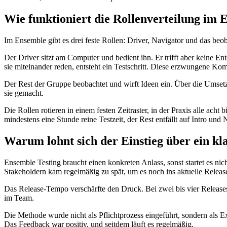
Wie funktioniert die Rollenverteilung im
Im Ensemble gibt es drei feste Rollen: Driver, Navigator und das be
Der Driver sitzt am Computer und bedient ihn. Er trifft aber keine En
sie miteinander reden, entsteht ein Testschritt. Diese erzwungene Kom
Der Rest der Gruppe beobachtet und wirft Ideen ein. Über die Umsetzu
sie gemacht.
Die Rollen rotieren in einem festen Zeitraster, in der Praxis alle ac
mindestens eine Stunde reine Testzeit, der Rest entfällt auf Intro und
Warum lohnt sich der Einstieg über ein k
Ensemble Testing braucht einen konkreten Anlass, sonst startet es n
Stakeholdern kam regelmäßig zu spät, um es noch ins aktuelle Releas
Das Release-Tempo verschärfte den Druck. Bei zwei bis vier Releases
im Team.
Die Methode wurde nicht als Pflichtprozess eingeführt, sondern als 
Das Feedback war positiv, und seitdem läuft es regelmäßig.