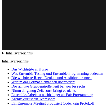
Inhaltsverzeichnis
Inhaltsverzeichnis
Das Wichtigste in Kürze
Was Ensemble Testing und Ensemble Programming bedeuten
Die wichtigste Regel: Denken und Ausführen trennen
Warum das Format niemanden überfordert
Die richtige Gruppengröße liegt bei vier bis sechs
Nimm dir genug Zeit, sonst bringt es nichts
Ensemble-Arbeit ist nachhaltiger als Pair Programming
Architektur ist ein Teamsport
Ein Ensemble-Meeting produziert Code, kein Protokoll