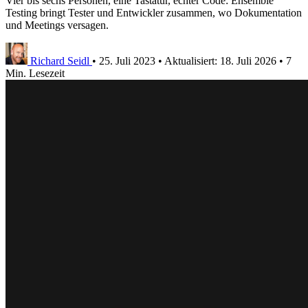
Vier bis sechs Personen, eine Tastatur, echter Code: Ensemble
Testing bringt Tester und Entwickler zusammen, wo Dokumentation
und Meetings versagen.
Richard Seidl
•
25. Juli 2023
•
Aktualisiert:
18. Juli 2026
•
7
Min. Lesezeit