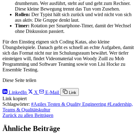
drumherum. Wer ausführt, steht auf und geht zum Rechner.
Diese kleine Bewegung trennt das Tun vom Zusehen.
Rollen:
Der Typist hält sich zurück und wird nicht von sich
aus aktiv. Die Gruppe denkt laut.
Timer:
Rotation per Smartphone-Timer, damit der Wechsel
ohne Diskussion passiert.
Für den Einstieg eignen sich Coding Katas, also kleine
Übungsbeispiele. Danach geht es schnell an echte Aufgaben, damit
sich das Format nicht nur im Schulungsraum bewährt. Wer tiefer
einsteigen will, findet Videomaterial von Woody Zuill zu Mob
Programming und Software Teaming sowie von Lisi Hocke zu
Ensemble Testing.
Diese Seite teilen
LinkedIn
X
E-Mail
Link
Link kopiert
Schlagwörter:
#Agiles Testen & Quality Engineering
#Leadership,
Teams & Qualitätskultur
Zurück zu allen Beiträgen
Ähnliche Beiträge