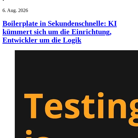
6. Aug. 2026
Boilerplate in Sekundenschnelle: KI
kümmert sich um die Einrichtung,
Entwickler um die Logik