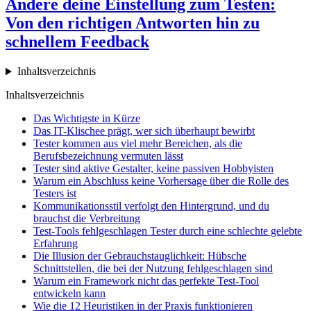
Ändere deine Einstellung zum Testen:
Von den richtigen Antworten hin zu
schnellem Feedback
Inhaltsverzeichnis
Inhaltsverzeichnis
Das Wichtigste in Kürze
Das IT-Klischee prägt, wer sich überhaupt bewirbt
Tester kommen aus viel mehr Bereichen, als die
Berufsbezeichnung vermuten lässt
Tester sind aktive Gestalter, keine passiven Hobbyisten
Warum ein Abschluss keine Vorhersage über die Rolle des
Testers ist
Kommunikationsstil verfolgt den Hintergrund, und du
brauchst die Verbreitung
Test-Tools fehlgeschlagen Tester durch eine schlechte gelebte
Erfahrung
Die Illusion der Gebrauchstauglichkeit: Hübsche
Schnittstellen, die bei der Nutzung fehlgeschlagen sind
Warum ein Framework nicht das perfekte Test-Tool
entwickeln kann
Wie die 12 Heuristiken in der Praxis funktionieren