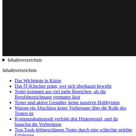
Inhaltsverzeichnis
Inhaltsverzeichnis
Das Wichtigste in Kürze
Das IT-Klischee prägt, wer sich überhaupt bewirbt
Tester kommen aus viel mehr Bereichen, als die
Berufsbezeichnung vermuten lässt
Tester sind aktive Gestalter, keine passiven Hobbyisten
Warum ein Abschluss keine Vorhersage über die Rolle des
Testers ist
Kommunikationsstil verfolgt den Hintergrund, und du
brauchst die Verbreitung
Test-Tools fehlgeschlagen Tester durch eine schlechte gelebte
Erfahrung