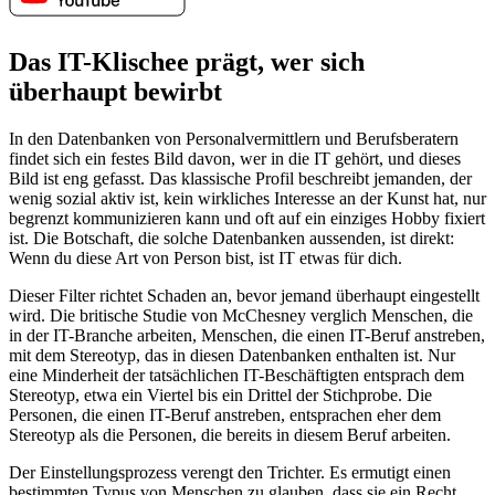
Das IT-Klischee prägt, wer sich
überhaupt bewirbt
In den Datenbanken von Personalvermittlern und Berufsberatern
findet sich ein festes Bild davon, wer in die IT gehört, und dieses
Bild ist eng gefasst. Das klassische Profil beschreibt jemanden, der
wenig sozial aktiv ist, kein wirkliches Interesse an der Kunst hat, nur
begrenzt kommunizieren kann und oft auf ein einziges Hobby fixiert
ist. Die Botschaft, die solche Datenbanken aussenden, ist direkt:
Wenn du diese Art von Person bist, ist IT etwas für dich.
Dieser Filter richtet Schaden an, bevor jemand überhaupt eingestellt
wird. Die britische Studie von McChesney verglich Menschen, die
in der IT-Branche arbeiten, Menschen, die einen IT-Beruf anstreben,
mit dem Stereotyp, das in diesen Datenbanken enthalten ist. Nur
eine Minderheit der tatsächlichen IT-Beschäftigten entsprach dem
Stereotyp, etwa ein Viertel bis ein Drittel der Stichprobe. Die
Personen, die einen IT-Beruf anstreben, entsprachen eher dem
Stereotyp als die Personen, die bereits in diesem Beruf arbeiten.
Der Einstellungsprozess verengt den Trichter. Es ermutigt einen
bestimmten Typus von Menschen zu glauben, dass sie ein Recht