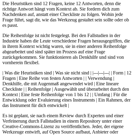
Die Heuristiken sind 12 Fragen, keine 12 Antworten, denn die
richtige Antwort hängt vom Kontext ab. Sie fordern dich zum
Nachdenken auf, anstatt einer Checkliste zu folgen. Wohin jede
Frage führt, sagt dir, wie das Werkzeug gestaltet sein sollte oder ob
es passt.
Die Reihenfolge ist nicht festgelegt. Bei den Fallstudien in der
Industrie haben die Leute verschiedene Fragen herausgegriffen, die
in ihrem Kontext wichtig waren, sie in einer anderen Reihenfolge
abgearbeitet und sind später im Prozess auf eine Frage
zurückgekommen. Sie funktionieren als Denkhilfe und sind von
vornherein flexibel.
| Was die Heuristiken sind | Was sie nicht sind | |---|---|---| | Form | 12
Fragen | Eine Reihe von festen Antworten | | Verwendung |
Denkhilfe, die mit Augenmaß angewendet wird | Eine lineare
Checkliste | | Reihenfolge | Ausgewählt und überarbeitet durch den
Kontext | Eine feste Reihenfolge von 1 bis 12 | | Umfang | Für die
Entwicklung oder Evaluierung eines Instruments | Ein Rahmen, der
das Instrument für dich entwickelt |
Es ist geplant, sie nach einem Review durch Experten und einer
Verfeinerung durch Fallstudien in einem Repository unter einer
Creative-Commons-Lizenz zu veröffentlichen. Jeder, der eigene
Werkzeuge entwirft, auf Open Source aufbaut, Anbieter oder