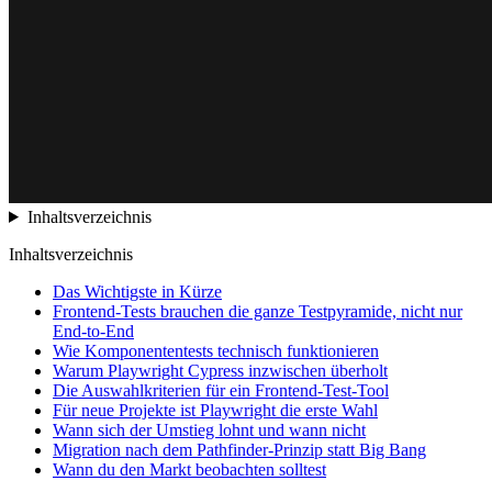
Inhaltsverzeichnis
Inhaltsverzeichnis
Das Wichtigste in Kürze
Frontend-Tests brauchen die ganze Testpyramide, nicht nur
End-to-End
Wie Komponententests technisch funktionieren
Warum Playwright Cypress inzwischen überholt
Die Auswahlkriterien für ein Frontend-Test-Tool
Für neue Projekte ist Playwright die erste Wahl
Wann sich der Umstieg lohnt und wann nicht
Migration nach dem Pathfinder-Prinzip statt Big Bang
Wann du den Markt beobachten solltest