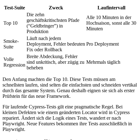
Test-Suite
Zweck
Laufintervall
Die zehn
Alle 10 Minuten in der
geschäftskritischsten Pfade
Top 10
Hochsaison, sonst alle 30
(“Geldbringer”) in
Minuten
Produktion
Läuft nach jedem
Smoke-
Deployment, Fehler bedeuten
Pro Deployment
Suite
Fix oder Rollback
Breite Abdeckung, Fehler
Volle
sind unkritisch, aber zügig zu
Mehrmals täglich
Regression
beheben
Den Anfang machten die Top 10. Diese Tests müssen am
schnellsten laufen, sind selten die einfachsten und schneiden vertikal
durch das gesamte System. Genau deshalb eignen sie sich als erster
Prüfstein für das neue Framework.
Für laufende Cypress-Tests gilt eine pragmatische Regel. Bei
kleinen Defekten wie einem geänderten Locator wird in Cypress
repariert. Ändert sich die Logik eines Tests, wandert er nach
Playwright. Neue Features bekommen ihre Tests ausschließlich in
Playwright.