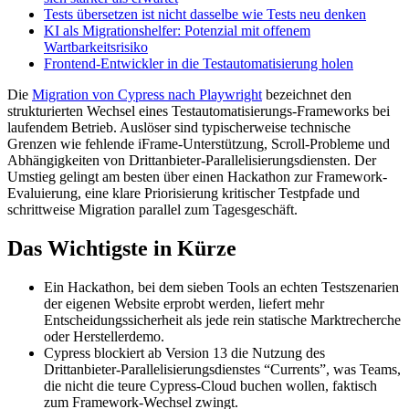
Tests übersetzen ist nicht dasselbe wie Tests neu denken
KI als Migrationshelfer: Potenzial mit offenem
Wartbarkeitsrisiko
Frontend-Entwickler in die Testautomatisierung holen
Die
Migration von Cypress nach Playwright
bezeichnet den
strukturierten Wechsel eines Testautomatisierungs-Frameworks bei
laufendem Betrieb. Auslöser sind typischerweise technische
Grenzen wie fehlende iFrame-Unterstützung, Scroll-Probleme und
Abhängigkeiten von Drittanbieter-Parallelisierungsdiensten. Der
Umstieg gelingt am besten über einen Hackathon zur Framework-
Evaluierung, eine klare Priorisierung kritischer Testpfade und
schrittweise Migration parallel zum Tagesgeschäft.
Das Wichtigste in Kürze
Ein Hackathon, bei dem sieben Tools an echten Testszenarien
der eigenen Website erprobt werden, liefert mehr
Entscheidungssicherheit als jede rein statische Marktrecherche
oder Herstellerdemo.
Cypress blockiert ab Version 13 die Nutzung des
Drittanbieter-Parallelisierungsdienstes “Currents”, was Teams,
die nicht die teure Cypress-Cloud buchen wollen, faktisch
zum Framework-Wechsel zwingt.