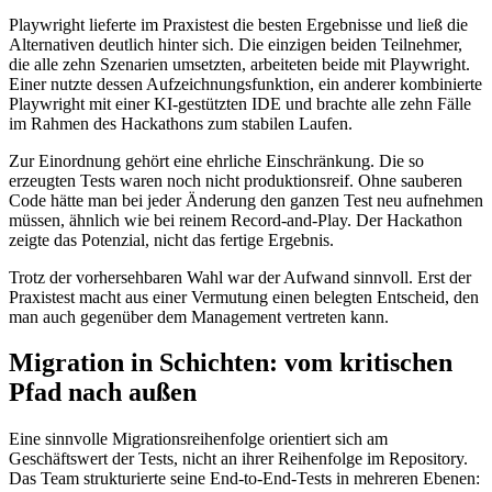
Playwright lieferte im Praxistest die besten Ergebnisse und ließ die
Alternativen deutlich hinter sich. Die einzigen beiden Teilnehmer,
die alle zehn Szenarien umsetzten, arbeiteten beide mit Playwright.
Einer nutzte dessen Aufzeichnungsfunktion, ein anderer kombinierte
Playwright mit einer KI-gestützten IDE und brachte alle zehn Fälle
im Rahmen des Hackathons zum stabilen Laufen.
Zur Einordnung gehört eine ehrliche Einschränkung. Die so
erzeugten Tests waren noch nicht produktionsreif. Ohne sauberen
Code hätte man bei jeder Änderung den ganzen Test neu aufnehmen
müssen, ähnlich wie bei reinem Record-and-Play. Der Hackathon
zeigte das Potenzial, nicht das fertige Ergebnis.
Trotz der vorhersehbaren Wahl war der Aufwand sinnvoll. Erst der
Praxistest macht aus einer Vermutung einen belegten Entscheid, den
man auch gegenüber dem Management vertreten kann.
Migration in Schichten: vom kritischen
Pfad nach außen
Eine sinnvolle Migrationsreihenfolge orientiert sich am
Geschäftswert der Tests, nicht an ihrer Reihenfolge im Repository.
Das Team strukturierte seine End-to-End-Tests in mehreren Ebenen: