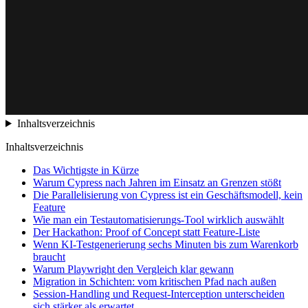
Inhaltsverzeichnis
Inhaltsverzeichnis
Das Wichtigste in Kürze
Warum Cypress nach Jahren im Einsatz an Grenzen stößt
Die Parallelisierung von Cypress ist ein Geschäftsmodell, kein
Feature
Wie man ein Testautomatisierungs-Tool wirklich auswählt
Der Hackathon: Proof of Concept statt Feature-Liste
Wenn KI-Testgenerierung sechs Minuten bis zum Warenkorb
braucht
Warum Playwright den Vergleich klar gewann
Migration in Schichten: vom kritischen Pfad nach außen
Session-Handling und Request-Interception unterscheiden
sich stärker als erwartet