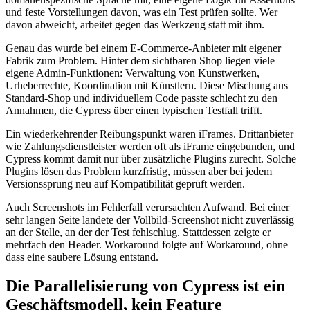
und feste Vorstellungen davon, was ein Test prüfen sollte. Wer
davon abweicht, arbeitet gegen das Werkzeug statt mit ihm.
Genau das wurde bei einem E-Commerce-Anbieter mit eigener
Fabrik zum Problem. Hinter dem sichtbaren Shop liegen viele
eigene Admin-Funktionen: Verwaltung von Kunstwerken,
Urheberrechte, Koordination mit Künstlern. Diese Mischung aus
Standard-Shop und individuellem Code passte schlecht zu den
Annahmen, die Cypress über einen typischen Testfall trifft.
Ein wiederkehrender Reibungspunkt waren iFrames. Drittanbieter
wie Zahlungsdienstleister werden oft als iFrame eingebunden, und
Cypress kommt damit nur über zusätzliche Plugins zurecht. Solche
Plugins lösen das Problem kurzfristig, müssen aber bei jedem
Versionssprung neu auf Kompatibilität geprüft werden.
Auch Screenshots im Fehlerfall verursachten Aufwand. Bei einer
sehr langen Seite landete der Vollbild-Screenshot nicht zuverlässig
an der Stelle, an der der Test fehlschlug. Stattdessen zeigte er
mehrfach den Header. Workaround folgte auf Workaround, ohne
dass eine saubere Lösung entstand.
Die Parallelisierung von Cypress ist ein
Geschäftsmodell, kein Feature