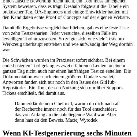
Eine statische Bewertung reicht nicht, ein Tool muss am eigenen
System beweisen, dass es trägt. Deshalb folgte auf die Tabelle ein
praktischer Tag. QA-Engineers und einige Entwickler bauten mit
den Kandidaten echte Proof-of-Concepts auf der eigenen Website.
Damit die Ergebnisse vergleichbar blieben, gab es eine feste Liste
von zehn Testszenarien. Jeder versuchte, dieselben Fälle im
jeweiligen Tool umzusetzen. So zeigte sich, wie viele Tests pro
Werkzeug überhaupt entstehen und wie aufwändig der Weg dorthin
war.
Die Schwächen wurden im Praxistest sofort sichtbar. Bei einem
code-basierten Tool gelang es zwei erfahrenen Leuten an einem
ganzen Tag nicht, auch nur einen lauffähigen Test zu erstellen. Die
Dokumentation war nach einem größeren Update veraltet,
Antworten fanden sich nur noch in den Issues des GitHub-
Repositories. Ein Tool, dessen Nutzung sich nur über Support-
Tickets erschließt, fiel damit aus.
Dann erklär deinem Chef mal, warum du dich nach all
der Recherche immer noch für das Tool entscheidest,
das von Anfang an die naheliegende Wahl war. Aber
dann hast du den Beweis. Maciej Wyrodek
Wenn KI-Testgenerierung sechs Minuten