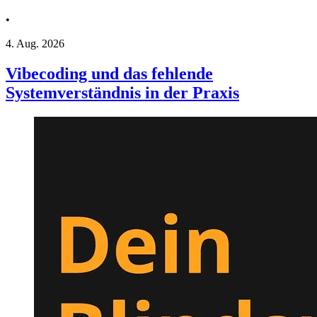
•
4. Aug. 2026
Vibecoding und das fehlende
Systemverständnis in der Praxis