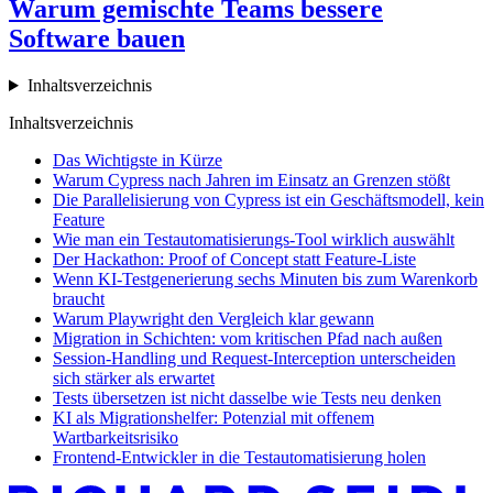
Warum gemischte Teams bessere
Software bauen
Inhaltsverzeichnis
Inhaltsverzeichnis
Das Wichtigste in Kürze
Warum Cypress nach Jahren im Einsatz an Grenzen stößt
Die Parallelisierung von Cypress ist ein Geschäftsmodell, kein
Feature
Wie man ein Testautomatisierungs-Tool wirklich auswählt
Der Hackathon: Proof of Concept statt Feature-Liste
Wenn KI-Testgenerierung sechs Minuten bis zum Warenkorb
braucht
Warum Playwright den Vergleich klar gewann
Migration in Schichten: vom kritischen Pfad nach außen
Session-Handling und Request-Interception unterscheiden
sich stärker als erwartet
Tests übersetzen ist nicht dasselbe wie Tests neu denken
KI als Migrationshelfer: Potenzial mit offenem
Wartbarkeitsrisiko
Frontend-Entwickler in die Testautomatisierung holen