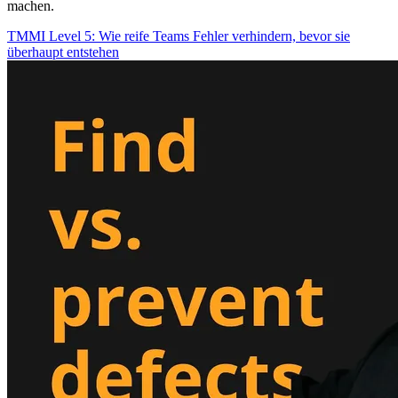
machen.
TMMI Level 5: Wie reife Teams Fehler verhindern, bevor sie
überhaupt entstehen