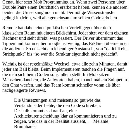
Genau hier setzt Mob Programming an. Wenn zwei Personen über
Double Pairs einen Durchstich erarbeitet haben, kennen die anderen
beiden die Umsetzung noch nicht. Der nötige Wissenstransfer
gelingt im Mob, weil alle gemeinsam am selben Code arbeiten.
Remote hat dabei einen praktischen Vorteil gegenüber dem
klassischen Raum mit einem Bildschirm. Jeder sitzt vor dem eigenen
Rechner und sieht direkt, was passiert. Der Driver übernimmt das
Tippen und kommentiert möglichst wenig, das Erklären übernehmen
die anderen. So entsteht ein lebendiger Austausch, von “da fehlt ein
Strichpunkt” bis “so war die Struktur eigentlich nicht gedacht”.
Wichtig ist der regelmäßige Wechsel, etwa alle zehn Minuten, damit
jeder am Ball bleibt. Beim Implementieren tauchen die Fragen auf,
die man sich beim Coden sonst allein stellt. Im Mob sitzen
Menschen daneben, die Antworten haben, manchmal ein Snippet in
den Chat werfen, und das Team kommt schneller voran als über
nachgelagerte Reviews.
Die Umsetzungen sind meistens so gut wie das
Verständnis der Leute, die den Code schreiben.
Deshalb kommt es darauf an, eine
Architekturentscheidung klar zu kommunizieren und zu
zeigen, wie das in der Realität aussieht. — Melanie
Brunnbauer