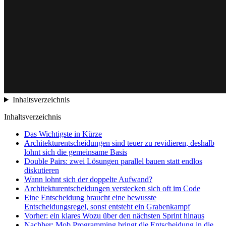
Inhaltsverzeichnis
Inhaltsverzeichnis
Das Wichtigste in Kürze
Architekturentscheidungen sind teuer zu revidieren, deshalb
lohnt sich die gemeinsame Basis
Double Pairs: zwei Lösungen parallel bauen statt endlos
diskutieren
Wann lohnt sich der doppelte Aufwand?
Architekturentscheidungen verstecken sich oft im Code
Eine Entscheidung braucht eine bewusste
Entscheidungsregel, sonst entsteht ein Grabenkampf
Vorher: ein klares Wozu über den nächsten Sprint hinaus
Nachher: Mob Programming bringt die Entscheidung in die