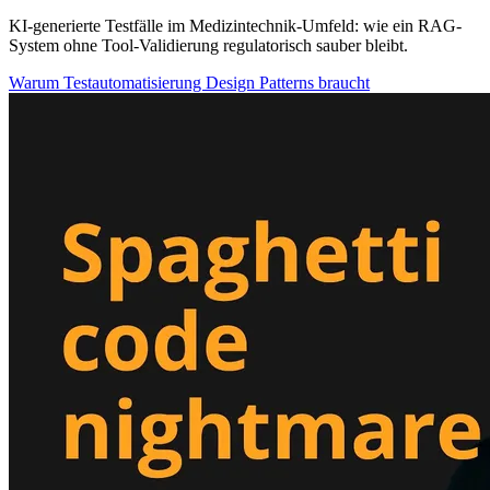
KI-generierte Testfälle im Medizintechnik-Umfeld: wie ein RAG-
System ohne Tool-Validierung regulatorisch sauber bleibt.
Warum Testautomatisierung Design Patterns braucht