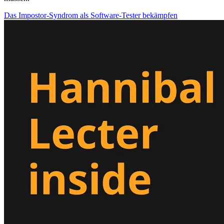
Das Impostor-Syndrom als Software-Tester bekämpfen