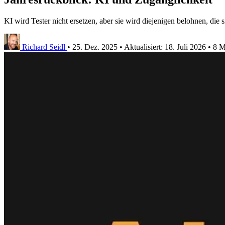
KI wird Tester nicht ersetzen, aber sie wird diejenigen belohnen, die 
Richard Seidl
•
25. Dez. 2025
•
Aktualisiert:
18. Juli 2026
•
8 M