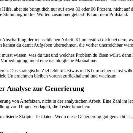
e Hilfe, aber sie bringt dich nur auf etwa 80 oder 90 Prozent, nicht a
ie Stimmung in drei Worten zusammengefasst: KI auf dem Prüfstand.
er Abschaffung der menschlichen Arbeit. KI unterstützt dich bei dem, was
dem kannst du damit Aufgaben übernehmen, die vorher unerreichbar ware
u musst wissen, was du tust und welches Problem du lösen willst, dann
e Vorbedingung, nicht eine nachträgliche Maßnahme.
en. Das strategische Ziel fehlt oft. Etwas mit KI um seiner selbst will
 viele Unternehmen bleiben vorerst zurückhaltend und wachsam.
 der Analyse zur Generierung
erung von Artefakten, nicht in der analytischen Arbeit. Eine Zahl im let
lung von Dingen verlagert, die Tester brauchen.
tomatisierte Skripte. Testdaten. Wenn diese Generierung gut gemacht ist