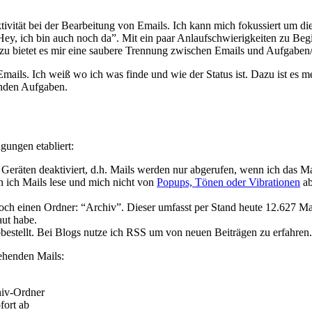
duktivität bei der Bearbeitung von Emails. Ich kann mich fokussiert u
, ich bin auch noch da”. Mit ein paar Anlaufschwierigkeiten zu Beginn 
azu bietet es mir eine saubere Trennung zwischen Emails und Aufgaben
mails. Ich weiß wo ich was finde und wie der Status ist. Dazu ist es m
enden Aufgaben.
ungen etabliert:
n Geräten deaktiviert, d.h. Mails werden nur abgerufen, wenn ich das 
 ich Mails lese und mich nicht von
Popups, Tönen oder Vibrationen
ab
 noch einen Ordner: “Archiv”. Dieser umfasst per Stand heute 12.627 Mai
aut habe.
bestellt. Bei Blogs nutze ich RSS um von neuen Beiträgen zu erfahren.
gehenden Mails:
hiv-Ordner
fort ab