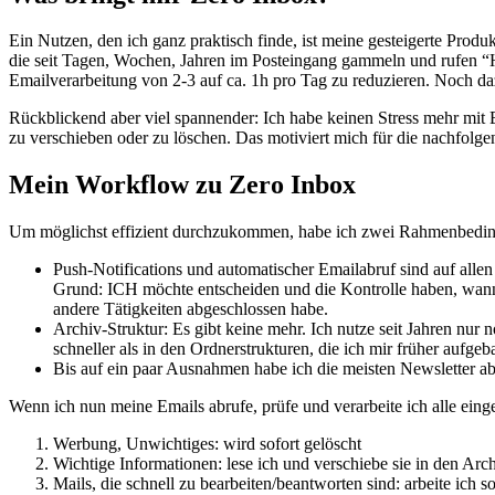
Ein Nutzen, den ich ganz praktisch finde, ist meine gesteigerte Pro
die seit Tagen, Wochen, Jahren im Posteingang gammeln und rufen “Hey
Emailverarbeitung von 2-3 auf ca. 1h pro Tag zu reduzieren. Noch d
Rückblickend aber viel spannender: Ich habe keinen Stress mehr mit E
zu verschieben oder zu löschen. Das motiviert mich für die nachfolg
Mein Workflow zu Zero Inbox
Um möglichst effizient durchzukommen, habe ich zwei Rahmenbeding
Push-Notifications und automatischer Emailabruf sind auf alle
Grund: ICH möchte entscheiden und die Kontrolle haben, wann
andere Tätigkeiten abgeschlossen habe.
Archiv-Struktur: Es gibt keine mehr. Ich nutze seit Jahren nur
schneller als in den Ordnerstrukturen, die ich mir früher aufgeb
Bis auf ein paar Ausnahmen habe ich die meisten Newsletter ab
Wenn ich nun meine Emails abrufe, prüfe und verarbeite ich alle ein
Werbung, Unwichtiges: wird sofort gelöscht
Wichtige Informationen: lese ich und verschiebe sie in den Arc
Mails, die schnell zu bearbeiten/beantworten sind: arbeite ich so