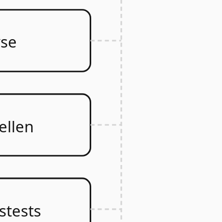
yse
ellen
stests