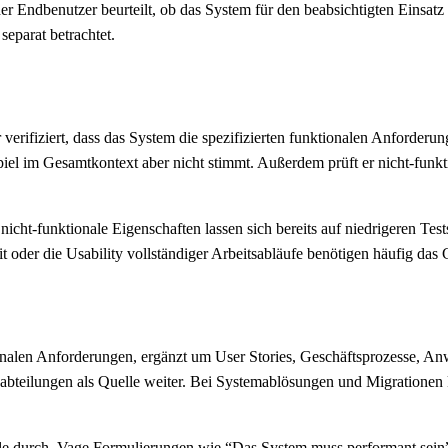
er Endbenutzer beurteilt, ob das System für den beabsichtigten Einsatz 
separat betrachtet.
verifiziert, dass das System die spezifizierten funktionalen Anforderung
el im Gesamtkontext aber nicht stimmt. Außerdem prüft er nicht-funkti
 nicht-funktionale Eigenschaften lassen sich bereits auf niedrigeren Te
 oder die Usability vollständiger Arbeitsabläufe benötigen häufig da
tionalen Anforderungen, ergänzt um User Stories, Geschäftsprozesse, An
abteilungen als Quelle weiter. Bei Systemablösungen und Migrationen k
tfälle durch. Vage Formulierungen wie “Das System muss performant sein”