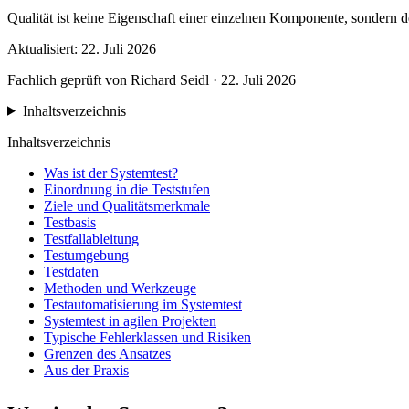
Qualität ist keine Eigenschaft einer einzelnen Komponente, sondern d
Aktualisiert: 22. Juli 2026
Fachlich geprüft von Richard Seidl · 22. Juli 2026
Inhaltsverzeichnis
Inhaltsverzeichnis
Was ist der Systemtest?
Einordnung in die Teststufen
Ziele und Qualitätsmerkmale
Testbasis
Testfallableitung
Testumgebung
Testdaten
Methoden und Werkzeuge
Testautomatisierung im Systemtest
Systemtest in agilen Projekten
Typische Fehlerklassen und Risiken
Grenzen des Ansatzes
Aus der Praxis