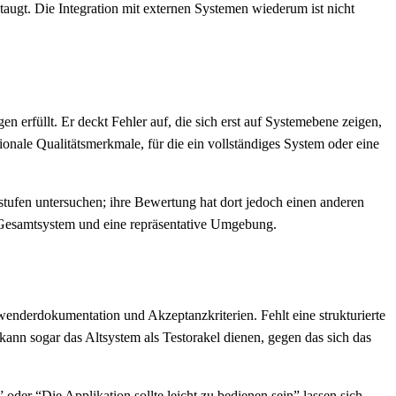
taugt. Die Integration mit externen Systemen wiederum ist nicht
en erfüllt. Er deckt Fehler auf, die sich erst auf Systemebene zeigen,
onale Qualitätsmerkmale, für die ein vollständiges System oder eine
ststufen untersuchen; ihre Bewertung hat dort jedoch einen anderen
s Gesamtsystem und eine repräsentative Umgebung.
wenderdokumentation und Akzeptanzkriterien. Fehlt eine strukturierte
ann sogar das Altsystem als Testorakel dienen, gegen das sich das
 oder “Die Applikation sollte leicht zu bedienen sein” lassen sich