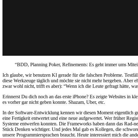
“BDD, Planning Poker, Refinements: Es geht immer ums Mitei
Ich glaube, wir benutzen KI gerade für die falschen Probleme. Testfälle
diese Werkzeuge täglich und möchte sie nicht mehr hergeben. Aber ehrl
zwar wohl nicht, trifft es aber): “Wenn ich die Leute gefragt hätte, was
Erinnerst Du dich noch an das erste iPhone? Es zeigte Websites in kl
es vorher gar nicht geben konnte. Shazam, Uber, etc.
In der Software-Entwicklung kennen wir diesen Moment eigentlich g
eine Fertigkeit entwertet und eine neue aufgewertet. Wer früher Regi
Systeme entwerfen konnten. Die Frameworks haben dann das Rad-neu
Stück Denken wichtiger. Und jedes Mal gab es Kollegen, die schworen,
unsere Programmiersprachen braucht. Heute interessiert mich die and