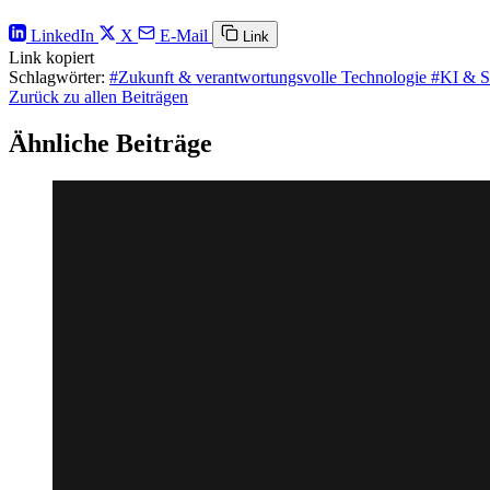
LinkedIn
X
E-Mail
Link
Link kopiert
Schlagwörter:
#Zukunft & verantwortungsvolle Technologie
#KI & So
Zurück zu allen Beiträgen
Ähnliche Beiträge