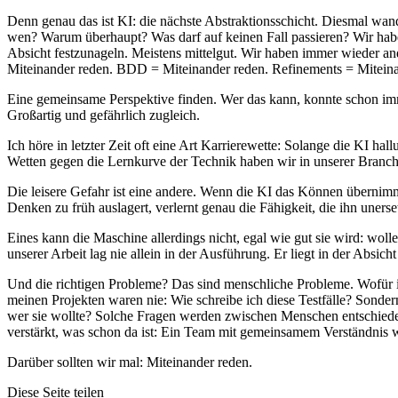
Denn genau das ist KI: die nächste Abstraktionsschicht. Diesmal wan
wen? Warum überhaupt? Was darf auf keinen Fall passieren? Wir hab
Absicht festzunageln. Meistens mittelgut. Wir haben immer wieder a
Miteinander reden. BDD = Miteinander reden. Refinements = Miteina
Eine gemeinsame Perspektive finden. Wer das kann, konnte schon imm
Großartig und gefährlich zugleich.
Ich höre in letzter Zeit oft eine Art Karrierewette: Solange die KI ha
Wetten gegen die Lernkurve der Technik haben wir in unserer Branc
Die leisere Gefahr ist eine andere. Wenn die KI das Können übernim
Denken zu früh auslagert, verlernt genau die Fähigkeit, die ihn unerse
Eines kann die Maschine allerdings nicht, egal wie gut sie wird: wolle
unserer Arbeit lag nie allein in der Ausführung. Er liegt in der Absicht
Und die richtigen Probleme? Das sind menschliche Probleme. Wofür i
meinen Projekten waren nie: Wie schreibe ich diese Testfälle? Son
wer sie wollte? Solche Fragen werden zwischen Menschen entschieden, 
verstärkt, was schon da ist: Ein Team mit gemeinsamem Verständnis w
Darüber sollten wir mal: Miteinander reden.
Diese Seite teilen