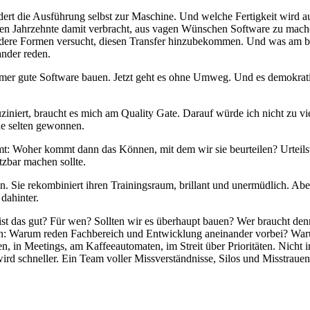
dert die Ausführung selbst zur Maschine. Und welche Fertigkeit wird au
en Jahrzehnte damit verbracht, aus vagen Wünschen Software zu mach
ndere Formen versucht, diesen Transfer hinzubekommen. Und was am bes
nder reden.
er gute Software bauen. Jetzt geht es ohne Umweg. Und es demokratisi
lluziniert, braucht es mich am Quality Gate. Darauf würde ich nicht zu vi
he selten gewonnen.
mt: Woher kommt dann das Können, mit dem wir sie beurteilen? Urteil
tzbar machen sollte.
n. Sie rekombiniert ihren Trainingsraum, brillant und unermüdlich. Aber
 dahinter.
st das gut? Für wen? Sollten wir es überhaupt bauen? Wer braucht de
dern: Warum reden Fachbereich und Entwicklung aneinander vorbei? W
in Meetings, am Kaffeeautomaten, im Streit über Prioritäten. Nicht im
ird schneller. Ein Team voller Missverständnisse, Silos und Misstrau