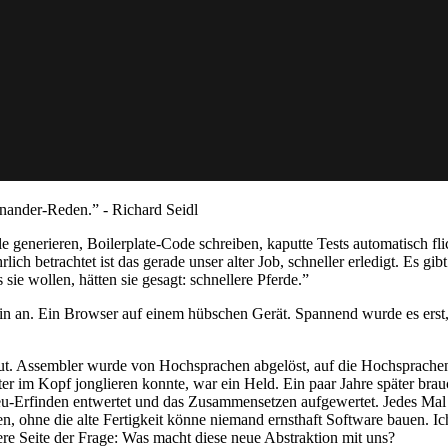
nander-Reden.” - Richard Seidl
 generieren, Boilerplate-Code schreiben, kaputte Tests automatisch flick
ich betrachtet ist das gerade unser alter Job, schneller erledigt. Es gi
 sie wollen, hätten sie gesagt: schnellere Pferde.”
ein an. Ein Browser auf einem hübschen Gerät. Spannend wurde es erst,
ut. Assembler wurde von Hochsprachen abgelöst, auf die Hochsprachen
ster im Kopf jonglieren konnte, war ein Held. Ein paar Jahre später br
-Erfinden entwertet und das Zusammensetzen aufgewertet. Jedes Mal 
 ohne die alte Fertigkeit könne niemand ernsthaft Software bauen. Ich
ere Seite der Frage: Was macht diese neue Abstraktion mit uns?