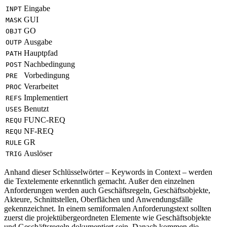
Eingabe
INPT
GUI
MASK
GO
OBJT
Ausgabe
OUTP
Hauptpfad
PATH
Nachbedingung
POST
Vorbedingung
PRE
Verarbeitet
PROC
Implementiert
REFS
Benutzt
USES
FUNC-REQ
REQU
NF-REQ
REQU
GR
RULE
Auslöser
TRIG
Anhand dieser Schlüsselwörter – Keywords in Context – werden
die Textelemente erkenntlich gemacht. Außer den einzelnen
Anforderungen werden auch Geschäftsregeln, Geschäftsobjekte,
Akteure, Schnittstellen, Oberflächen und Anwendungsfälle
gekennzeichnet. In einem semiformalen Anforderungstext sollten
zuerst die projektübergeordneten Elemente wie Geschäftsobjekte
und Geschäftsregeln dokumentiert sein. Danach kommen die