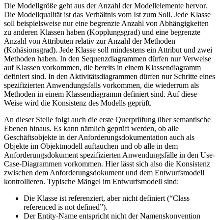
Die Modellgröße geht aus der Anzahl der Modellelemente hervor.
Die Modellqualität ist das Verhältnis vom Ist zum Soll. Jede Klasse
soll beispielsweise nur eine begrenzte Anzahl von Abhängigkeiten
zu anderen Klassen haben (Kopplungsgrad) und eine begrenzte
Anzahl von Attributen relativ zur Anzahl der Methoden
(Kohäsionsgrad). Jede Klasse soll mindestens ein Attribut und zwei
Methoden haben. In den Sequenzdiagrammen dürfen nur Verweise
auf Klassen vorkommen, die bereits in einem Klassendiagramm
definiert sind. In den Aktivitätsdiagrammen dürfen nur Schritte eines
spezifizierten Anwendungsfalls vorkommen, die wiederrum als
Methoden in einem Klassendiagramm definiert sind. Auf diese
Weise wird die Konsistenz des Modells geprüft.
An dieser Stelle folgt auch die erste Querprüfung über semantische
Ebenen hinaus. Es kann nämlich geprüft werden, ob alle
Geschäftsobjekte in der Anforderungsdokumentation auch als
Objekte im Objektmodell auftauchen und ob alle in dem
Anforderungsdokument spezifizierten Anwendungsfälle in den Use-
Case-Diagrammen vorkommen. Hier lässt sich also die Konsistenz
zwischen dem Anforderungsdokument und dem Entwurfsmodell
kontrollieren. Typische Mängel im Entwurfsmodell sind:
Die Klasse ist referenziert, aber nicht definiert (“Class
referenced is not defined”).
Der Entity-Name entspricht nicht der Namenskonvention