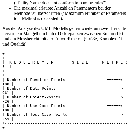
(“Entity Name does not conform to naming rules”).
Die maximal erlaubte Anzahl an Paramentern bei der
Methode ist überschritten (“Maximum Number of Parameters
to a Method is exceeded”).
Aus der Analyse des UML-Modells gehen wiederum zwei Berichte
hervor: ein Mangelbericht der Diskrepanzen zwischen Soll und Ist
und ein Messbericht mit der Entwurfsmetrik (Größe, Komplexität
und Qualität)
+-----------------------------------------------------
+
|  R E Q U I R E M E N T      S I Z E      M E T R I C 
S  |
+-----------------------------------------------------
+
| Number of Function-Points                  ======>  
188 |
| Number of Data-Points                      ======>  
961 |
| Number of Object-Points                    ======>  
726 |
| Number of Use Case Points                  ======>  
108 |
| Number of Test Case Points                 ======>  
255 |
+-----------------------------------------------------
+