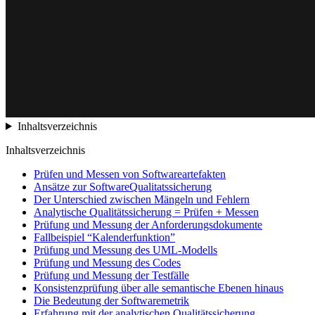
Inhaltsverzeichnis
Inhaltsverzeichnis
Prüfen und Messen von Softwareartefakten
Ansätze zur SoftwareQualitatssicherung
Der Unterschied zwischen Mängeln und Fehlern
Analytische Qualitätssicherung = Prüfen + Messen
Prüfung und Messung der Anforderungsdokumente
Fallbeispiel “Kalenderfunktion”
Prüfung und Messung des UML-Modells
Prüfung und Messung des Codes
Prüfung und Messung der Testfälle
Konsistenzprüfung über alle semantische Ebenen hinaus
Die Bedeutung der Softwaremetrik
Erfahrung mit der analytischen Qualitätssicherung