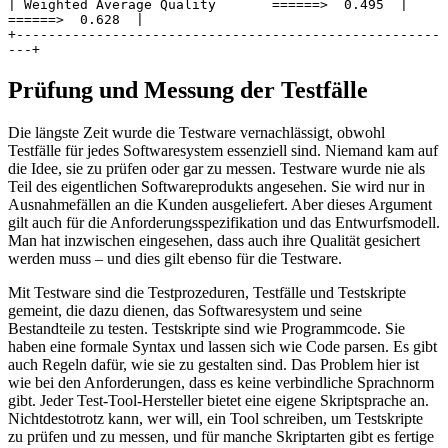
| Weighted Average Quality       ======>  0.495  |  
======>  0.628  |
+-----------------------------------------------------
---+
Prüfung und Messung der Testfälle
Die längste Zeit wurde die Testware vernachlässigt, obwohl
Testfälle für jedes Softwaresystem essenziell sind. Niemand kam auf
die Idee, sie zu prüfen oder gar zu messen. Testware wurde nie als
Teil des eigentlichen Softwareprodukts angesehen. Sie wird nur in
Ausnahmefällen an die Kunden ausgeliefert. Aber dieses Argument
gilt auch für die Anforderungsspezifikation und das Entwurfsmodell.
Man hat inzwischen eingesehen, dass auch ihre Qualität gesichert
werden muss – und dies gilt ebenso für die Testware.
Mit Testware sind die Testprozeduren, Testfälle und Testskripte
gemeint, die dazu dienen, das Softwaresystem und seine
Bestandteile zu testen. Testskripte sind wie Programmcode. Sie
haben eine formale Syntax und lassen sich wie Code parsen. Es gibt
auch Regeln dafür, wie sie zu gestalten sind. Das Problem hier ist
wie bei den Anforderungen, dass es keine verbindliche Sprachnorm
gibt. Jeder Test-Tool-Hersteller bietet eine eigene Skriptsprache an.
Nichtdestotrotz kann, wer will, ein Tool schreiben, um Testskripte
zu prüfen und zu messen, und für manche Skriptarten gibt es fertige