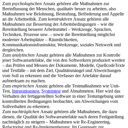
Zum
psychologischen
Ansatz gehören alle Maßnahmen zur
Beeinflussung der Menschen, qualitativ besser zu arbeiten, also
Maßnahmen wie Belohnung, Bestrafung, Beförderung und Appelle
an die Arbeitsethik. Zum
konstruktiven
Ansatz gehören alle
Maßnahmen zur Besserung der Arbeitsbedingungen – wie die
Bereitstellung besserer Arbeitsmittel – Werkzeuge, Sprachen,
Techniken, Prozesse usw. – sowie die Bereitstellung möglichst
moderner Arbeitsplätze – Räumlichkeiten,
Kommunikationsinfrastruktur, Werkzeuge, soziales Netzwerk und
dergleichen.
Zum
analytischen
Ansatz gehören alle Maßnahmen zur Kontrolle
jener Softwareartefakte, die von den Softwerkern produziert werden
– das Prüfen und Messen der Dokumente, Modelle, QuellcodeTexte
und Testfälle – mit dem Ziel, Qualitätsmängel und Abweichungen
vom Soll zu erkennen und die Verfasser der Artefakte darauf
aufmerksam zu machen.
Zum
empirischen
Ansatz gehören alle Testmaßnahmen wie Unit-
Test,
Integrationstest
,
Systemtest
und Abnahmetest. Hier wird das
Verhalten der fertiggestellten Software in einer Testumgebung unter
kontrollierten Bedingungen beobachtet, um Abweichungen vom
Sollverhalten zu erkennen.
Zum
nachträglichen
Ansatz gehören alle Maßnahmen, die dazu
dienen, die Qualität der Softwareartefakte nach deren Fertigstellung
nachträglich zu steigern – Maßnahmen wie Re-Engineering,
Refactoring und Re-Implementierung. Im Gegensatz zur