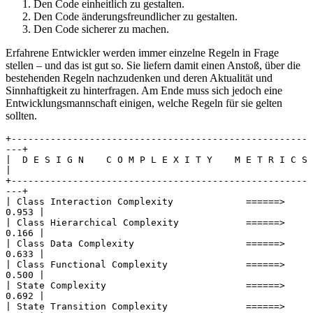
Den Code einheitlich zu gestalten.
Den Code änderungsfreundlicher zu gestalten.
Den Code sicherer zu machen.
Erfahrene Entwickler werden immer einzelne Regeln in Frage
stellen – und das ist gut so. Sie liefern damit einen Anstoß, über die
bestehenden Regeln nachzudenken und deren Aktualität und
Sinnhaftigkeit zu hinterfragen. Am Ende muss sich jedoch eine
Entwicklungsmannschaft einigen, welche Regeln für sie gelten
sollten.
+-----------------------------------------------------
---+
|  D E S I G N    C O M P L E X I T Y    M E T R I C S     
|
+-----------------------------------------------------
---+
| Class Interaction Complexity             ======>  
0.953 |
| Class Hierarchical Complexity            ======>  
0.166 |
| Class Data Complexity                    ======>  
0.633 |
| Class Functional Complexity              ======>  
0.500 |
| State Complexity                         ======>  
0.692 |
| State Transition Complexity              ======>  