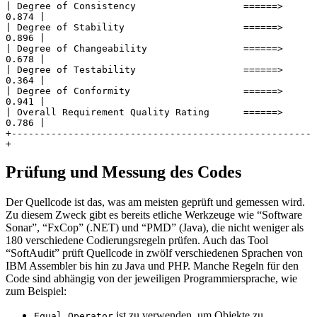
| Degree of Consistency                   ======>  
0.874 |
| Degree of Stability                     ======>  
0.896 |
| Degree of Changeability                 ======>  
0.678 |
| Degree of Testability                   ======>  
0.364 |
| Degree of Conformity                    ======>  
0.941 |
| Overall Requirement Quality Rating      ======>  
0.786 |
+-----------------------------------------------------
+
Prüfung und Messung des Codes
Der Quellcode ist das, was am meisten geprüft und gemessen wird.
Zu diesem Zweck gibt es bereits etliche Werkzeuge wie “Software
Sonar”, “FxCop” (.NET) und “PMD” (Java), die nicht weniger als
180 verschiedene Codierungsregeln prüfen. Auch das Tool
“SoftAudit” prüft Quellcode in zwölf verschiedenen Sprachen von
IBM Assembler bis hin zu Java und PHP. Manche Regeln für den
Code sind abhängig von der jeweiligen Programmiersprache, wie
zum Beispiel:
ist zu verwenden, um Objekte zu
Equal Operator