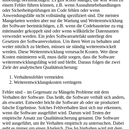
einem Fehler führen können, z.B. wenn Ausnahmebehandlungen
oder Sicherheitsprüfungen im Code fehlen oder wenn
Anwendungsfälle nicht vollständig spezifiziert sind. Die meisten
Mangelarten werden aber nur die Wartung und Weiterentwicklung
der Software beeinträchtigen, z.B. wenn die Codebausteine zu eng
miteinander gekoppelt sind oder wenn willkürliche Datennamen
verwendet werden. Ein jedes Softwareartefakt unterliegt den
Gesetzen der Softwareevolution. Um ihren Wert zu behalten und
weiter nützlich zu bleiben, müssen sie ständig weiterentwickelt
werden. Diese Weiterentwicklung verursacht Kosten. Wer diese
Kosten minimieren will, muss dafür sorgen, dass die Software
weiterentwicklungsfähig wird und bleibt. Daraus folgen die zwei
Ziele der analytischen Qualitätssicherung:
Verhaltensfehler vermeiden
Weiterentwicklungskosten verringern
Fehler sind – im Gegensatz zu Mängeln Probleme mit dem
Verhalten der Software. Das heißt, die Software verhält sich anders,
als erwartet. Entweder bricht die Software ab oder sie produziert
falsche Ergebnisse. Solches Fehlverhalten lässt sich nur erkennen,
wenn die Software ausgeführt wird. Darum wird Testen der
empirische Ansatz zur Qualitätssicherung genannt. Die Software
wird ausgeführt, um ihr Verhalten empirisch zu untersuchen. Dabei
geht es immer um einen Abgleich. Das Ist-Verhalten wird mit dem