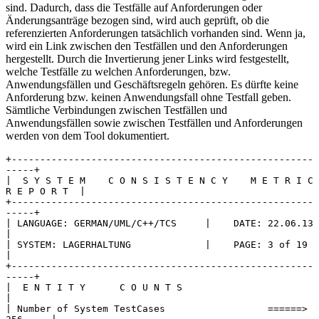
sind. Dadurch, dass die Testfälle auf Anforderungen oder
Änderungsanträge bezogen sind, wird auch geprüft, ob die
referenzierten Anforderungen tatsächlich vorhanden sind. Wenn ja,
wird ein Link zwischen den Testfällen und den Anforderungen
hergestellt. Durch die Invertierung jener Links wird festgestellt,
welche Testfälle zu welchen Anforderungen, bzw.
Anwendungsfällen und Geschäftsregeln gehören. Es dürfte keine
Anforderung bzw. keinen Anwendungsfall ohne Testfall geben.
Sämtliche Verbindungen zwischen Testfällen und
Anwendungsfällen sowie zwischen Testfällen und Anforderungen
werden von dem Tool dokumentiert.
+-----------------------------------------------------
-----+
|  S Y S T E M    C O N S I S T E N C Y    M E T R I C    
R E P O R T  |
+-----------------------------------------------------
-----+
| LANGUAGE: GERMAN/UML/C++/TCS     |    DATE: 22.06.13       
|
| SYSTEM: LAGERHALTUNG             |    PAGE: 3 of 19        
|
+-----------------------------------------------------
-----+
|  E N T I T Y      C O U N T S                                 
|
| Number of System TestCases                  ======>  