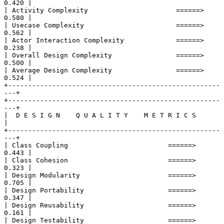
0.420 |
| Activity Complexity                      ======>  
0.580 |
| Usecase Complexity                       ======>  
0.562 |
| Actor Interaction Complexity             ======>  
0.238 |
| Overall Design Complexity                ======>  
0.500 |
| Average Design Complexity                ======>  
0.524 |
+-----------------------------------------------------
---+
+-----------------------------------------------------
---+
|  D E S I G N    Q U A L I T Y    M E T R I C S           
|
+-----------------------------------------------------
---+
| Class Coupling                         ======>  
0.443 |
| Class Cohesion                         ======>  
0.323 |
| Design Modularity                      ======>  
0.705 |
| Design Portability                     ======>  
0.347 |
| Design Reusability                     ======>  
0.161 |
| Design Testability                     ======>  