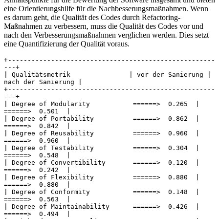
eine Orientierungshilfe für die Nachbesserungsmaßnahmen. Wenn
es darum geht, die Qualität des Codes durch Refactoring-
Maßnahmen zu verbessern, muss die Qualität des Codes vor und
nach den Verbesserungsmaßnahmen verglichen werden. Dies setzt
eine Quantifizierung der Qualität voraus.
+-----------------------------------------------------
---+
| Qualitätsmetrik               | vor der Sanierung | 
nach der Sanierung |
+-----------------------------------------------------
---+
| Degree of Modularity           ======>  0.265  |  
======>  0.501  |
| Degree of Portability          ======>  0.862  |  
======>  0.842  |
| Degree of Reusability          ======>  0.960  |  
======>  0.960  |
| Degree of Testability          ======>  0.304  |  
======>  0.548  |
| Degree of Convertibility       ======>  0.120  |  
======>  0.242  |
| Degree of Flexibility          ======>  0.880  |  
======>  0.880  |
| Degree of Conformity           ======>  0.148  |  
======>  0.563  |
| Degree of Maintainability      ======>  0.426  |  
======>  0.494  |