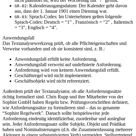
nicht plausibel ist, wird der Wochentag mit ”?” gefüllt.
: Kalenderausgangsdatum: Der Kalender geht davon
GR-02
aus, dass der 1. Januar 1901 einen Dienstag war.
: Sprach-Codes: Im Unternehmen gelten folgende
GR-03
Sprach-Codes: Deutsch = “1” , Französisch = “2” , Italienisch
= “3”, Englisch = “4”.
Anwendungsfall
Das Textanalysewerkzeug prüft, ob alle Pflichteigenschaften und
Verweise vorhanden und ob sie konsistent sind, z. B.:
Anwendungsfall erfüllt keine Anforderung.
Anwendungsfall verweist auf undefinierte Anforderung.
Anforderung wird von keinem Anwendungsfall erfüllt.
Geschäftsregel wird nicht implementiert.
Geschäftsobjekt wird nicht referenziert.
Außerdem prüft der Textanalysator, ob alle Anforderungssätze
richtig formuliert sind. Chris Rupp und ihre Mitarbeiter von der
Sophist GmbH haben Regeln bzw. Prüfungsvorschriften definiert,
wie Anforderungssätze zu formulieren sind – das so genannte
“Sophist Regelwerk”. Danach sollte beispielsweise jede
Anforderung eindeutig identifizierbar, zuordenbar und auslegbar
sein. Jeder Anforderungssatz sollte Subjekt, Objekt und Prädikat
haben und Nominalisierungen (d.h. die Zusammenfassung mehrerer
Aktionen in einem substantivierten Verb) vermeiden. Stellvertretend