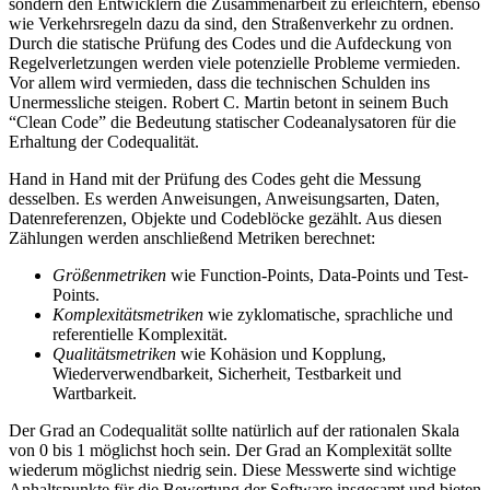
sondern den Entwicklern die Zusammenarbeit zu erleichtern, ebenso
wie Verkehrsregeln dazu da sind, den Straßenverkehr zu ordnen.
Durch die statische Prüfung des Codes und die Aufdeckung von
Regelverletzungen werden viele potenzielle Probleme vermieden.
Vor allem wird vermieden, dass die technischen Schulden ins
Unermessliche steigen. Robert C. Martin betont in seinem Buch
“Clean Code” die Bedeutung statischer Codeanalysatoren für die
Erhaltung der Codequalität.
Hand in Hand mit der Prüfung des Codes geht die Messung
desselben. Es werden Anweisungen, Anweisungsarten, Daten,
Datenreferenzen, Objekte und Codeblöcke gezählt. Aus diesen
Zählungen werden anschließend Metriken berechnet:
Größenmetriken
wie Function-Points, Data-Points und Test-
Points.
Komplexitätsmetriken
wie zyklomatische, sprachliche und
referentielle Komplexität.
Qualitätsmetriken
wie Kohäsion und Kopplung,
Wiederverwendbarkeit, Sicherheit, Testbarkeit und
Wartbarkeit.
Der Grad an Codequalität sollte natürlich auf der rationalen Skala
von 0 bis 1 möglichst hoch sein. Der Grad an Komplexität sollte
wiederum möglichst niedrig sein. Diese Messwerte sind wichtige
Anhaltspunkte für die Bewertung der Software insgesamt und bieten