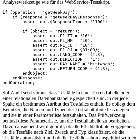
Analysewerkzeuge wie für das WebService-Testskript.
if (operation = "getWeekDay");
    if (response = "getWeekDay1Response");
        assert out.$ResponseTime < "1100";
        if (object = "return");
            assert out.P1_TT = "16":
            assert out.P1_MM = "10";
            assert out.P1_CE = "18";
            assert out.P1_JJ = {81:89};
            assert out.LANG_CODE = {1:3};
            assert out.DIRECTION = "L";
            assert out.DAY_NAME = "Mittwoch";
            assert out.RETURN_CODE = {1:3};
        endObject;
    endResponse;
endOperation;
SoftAudit setzt voraus, dass Testfälle in einer Excel-Tabelle oder
einer relationalen Datenbanktabelle gespeichert sind, in der jede
Spalte ein bestimmtes Attribut des Testfalles enthält. Es obliegt dem
Benutzer, die Namen und Typen der Testfallattribute festzulegen
und sie in einer Parameterliste festzuhalten. Das Prüfwerkzeug
benutzt diese Parameterliste, um die Testfalltabelle zu bearbeiten.
Davon ausgehend wird geprüft, ob alle Pflichtattribute vorgegeben,
ob die Testfälle nach Ziel, Zweck und Typ klassifiziert, ob die
Testfälle automatisiert und ob die Testfälle schon ausgeführt worden