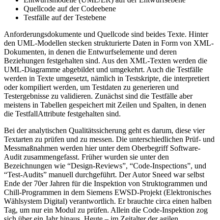
Quellcode auf der Codeebene
Testfälle auf der Testebene
Anforderungsdokumente und Quellcode sind beides Texte. Hinter
den UML-Modellen stecken strukturierte Daten in Form von XML-
Dokumenten, in denen die Entwurfselemente und deren
Beziehungen festgehalten sind. Aus den XML-Texten werden die
UML-Diagramme abgebildet und umgekehrt. Auch die Testfälle
werden in Texte umgesetzt, nämlich in Testskripte, die interpretiert
oder kompiliert werden, um Testdaten zu generieren und
Testergebnisse zu validieren. Zunächst sind die Testfälle aber
meistens in Tabellen gespeichert mit Zeilen und Spalten, in denen
die TestfallAttribute festgehalten sind.
Bei der analytischen Qualitätssicherung geht es darum, diese vier
Textarten zu prüfen und zu messen. Die unterschiedlichen Prüf- und
Messmaßnahmen werden hier unter dem Oberbegriff Software-
Audit zusammengefasst. Früher wurden sie unter den
Bezeichnungen wie “Design-Reviews”, “Code-Inspections”, und
“Test-Audits” manuell durchgeführt. Der Autor Sneed war selbst
Ende der 70er Jahren für die Inspektion von Struktogrammen und
Chill-Programmen in dem Siemens EWSD-Projekt (Elektronisches
Wählsystem Digital) verantwortlich. Er brauchte circa einen halben
Tag, um nur ein Modul zu prüfen. Allein die Code-Inspektion zog
sich über ein Jahr hinaus. Heute – im Zeitalter der agilen