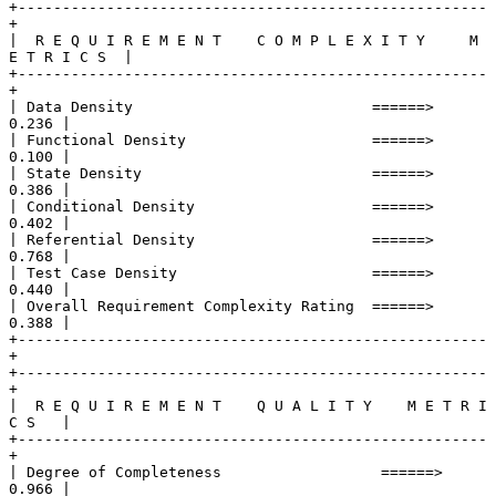
+-----------------------------------------------------
+
|  R E Q U I R E M E N T    C O M P L E X I T Y     M 
E T R I C S  |
+-----------------------------------------------------
+
| Data Density                           ======>  
0.236 |
| Functional Density                     ======>  
0.100 |
| State Density                          ======>  
0.386 |
| Conditional Density                    ======>  
0.402 |
| Referential Density                    ======>  
0.768 |
| Test Case Density                      ======>  
0.440 |
| Overall Requirement Complexity Rating  ======>  
0.388 |
+-----------------------------------------------------
+
+-----------------------------------------------------
+
|  R E Q U I R E M E N T    Q U A L I T Y    M E T R I 
C S   |
+-----------------------------------------------------
+
| Degree of Completeness                  ======>  
0.966 |