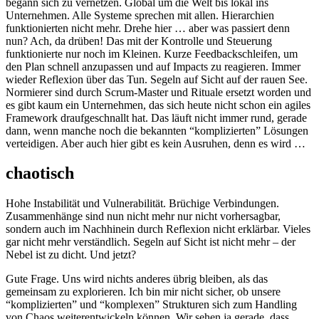
begann sich zu vernetzen. Global um die Welt bis lokal ins
Unternehmen. Alle Systeme sprechen mit allen. Hierarchien
funktionierten nicht mehr. Drehe hier … aber was passiert denn
nun? Ach, da drüben! Das mit der Kontrolle und Steuerung
funktionierte nur noch im Kleinen. Kurze Feedbackschleifen, um
den Plan schnell anzupassen und auf Impacts zu reagieren. Immer
wieder Reflexion über das Tun. Segeln auf Sicht auf der rauen See.
Normierer sind durch Scrum­-Master und Rituale ersetzt worden und
es gibt kaum ein Unternehmen, das sich heute nicht schon ein agiles
Framework draufgeschnallt hat. Das läuft nicht immer rund, gerade
dann, wenn manche noch die bekannten “komplizierten” Lösungen
verteidigen. Aber auch hier gibt es kein Ausruhen, denn es wird …
chaotisch
Hohe Instabilität und Vulnerabilität. Brüchige Verbindungen.
Zusammenhänge sind nun nicht mehr nur nicht vorhersagbar,
sondern auch im Nachhinein durch Reflexion nicht erklärbar. Vieles
gar nicht mehr verständlich. Segeln auf Sicht ist nicht mehr – der
Nebel ist zu dicht. Und jetzt?
Gute Frage. Uns wird nichts anderes übrig bleiben, als das
gemeinsam zu explorieren. Ich bin mir nicht sicher, ob unsere
“komplizierten” und “komplexen” Strukturen sich zum Handling
von Chaos weiterentwickeln können. Wir sehen ja gerade, dass