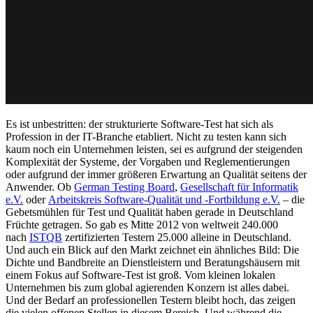
Es ist unbestritten: der strukturierte Software-Test hat sich als
Profession in der IT-Branche etabliert. Nicht zu testen kann sich
kaum noch ein Unternehmen leisten, sei es aufgrund der steigenden
Komplexität der Systeme, der Vorgaben und Reglementierungen
oder aufgrund der immer größeren Erwartung an Qualität seitens der
Anwender. Ob
German Testing Board
,
Gesellschaft für Informatik
e.V.
oder
Arbeitskreis Software-Qualität und -Fortbildung e.V.
– die
Gebetsmühlen für Test und Qualität haben gerade in Deutschland
Früchte getragen. So gab es Mitte 2012 von weltweit 240.000
nach
ISTQB
zertifizierten Testern 25.000 alleine in Deutschland.
Und auch ein Blick auf den Markt zeichnet ein ähnliches Bild: Die
Dichte und Bandbreite an Dienstleistern und Beratungshäusern mit
einem Fokus auf Software-Test ist groß. Vom kleinen lokalen
Unternehmen bis zum global agierenden Konzern ist alles dabei.
Und der Bedarf an professionellen Testern bleibt hoch, das zeigen
die vielen offenen Stellen in diesem Bereich. Und während die