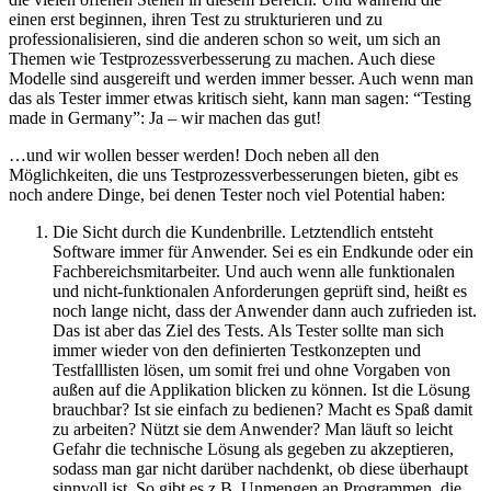
einen erst beginnen, ihren Test zu strukturieren und zu
professionalisieren, sind die anderen schon so weit, um sich an
Themen wie Testprozessverbesserung zu machen. Auch diese
Modelle sind ausgereift und werden immer besser. Auch wenn man
das als Tester immer etwas kritisch sieht, kann man sagen: “Testing
made in Germany”: Ja – wir machen das gut!
…und wir wollen besser werden! Doch neben all den
Möglichkeiten, die uns Testprozessverbesserungen bieten, gibt es
noch andere Dinge, bei denen Tester noch viel Potential haben:
Die Sicht durch die Kundenbrille. Letztendlich entsteht
Software immer für Anwender. Sei es ein Endkunde oder ein
Fachbereichsmitarbeiter. Und auch wenn alle funktionalen
und nicht-funktionalen Anforderungen geprüft sind, heißt es
noch lange nicht, dass der Anwender dann auch zufrieden ist.
Das ist aber das Ziel des Tests. Als Tester sollte man sich
immer wieder von den definierten Testkonzepten und
Testfalllisten lösen, um somit frei und ohne Vorgaben von
außen auf die Applikation blicken zu können. Ist die Lösung
brauchbar? Ist sie einfach zu bedienen? Macht es Spaß damit
zu arbeiten? Nützt sie dem Anwender? Man läuft so leicht
Gefahr die technische Lösung als gegeben zu akzeptieren,
sodass man gar nicht darüber nachdenkt, ob diese überhaupt
sinnvoll ist. So gibt es z.B. Unmengen an Programmen, die