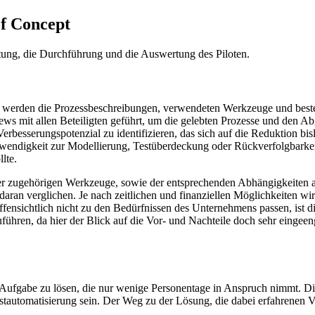
of Concept
itung, die Durchführung und die Auswertung des Piloten.
u werden die Prozessbeschreibungen, verwendeten Werkzeuge und best
ews mit allen Beteiligten geführt, um die gelebten Prozesse und den A
erbesserungspotenzial zu identifizieren, das sich auf die Reduktion bis
wendigkeit zur Modellierung, Testüberdeckung oder Rückverfolgbarkeit)
lte.
der zugehörigen Werkzeuge, sowie der entsprechenden Abhängigkeiten au
daran verglichen. Je nach zeitlichen und finanziellen Möglichkeiten wi
offensichtlich nicht zu den Bedürfnissen des Unternehmens passen, ist 
führen, da hier der Blick auf die Vor- und Nachteile doch sehr eingeen
re Aufgabe zu lösen, die nur wenige Personentage in Anspruch nimmt. 
estautomatisierung sein. Der Weg zu der Lösung, die dabei erfahrenen V