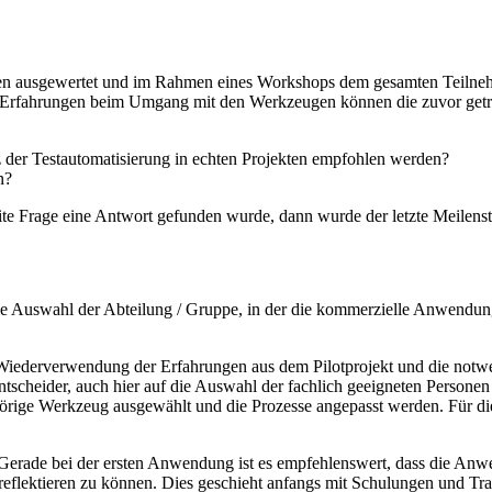
n ausgewertet und im Rahmen eines Workshops dem gesamten Teilnehme
en Erfahrungen beim Umgang mit den Werkzeugen können die zuvor get
tz der Testautomatisierung in echten Projekten empfohlen werden?
n?
ite Frage eine Antwort gefunden wurde, dann wurde der letzte Meilens
e Auswahl der Abteilung / Gruppe, in der die kommerzielle Anwendung 
ie Wiederverwendung der Erfahrungen aus dem Pilotprojekt und die no
cheider, auch hier auf die Auswahl der fachlich geeigneten Personen 
ige Werkzeug ausgewählt und die Prozesse angepasst werden. Für die 
 Gerade bei der ersten Anwendung ist es empfehlenswert, dass die Anw
d reflektieren zu können. Dies geschieht anfangs mit Schulungen und 