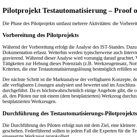
Pilotprojekt Testautomatisierung – Proof 
Die Phase des Pilotprojekts umfasst mehrere Aktivitäten: die Vorbere
Vorbereitung des Pilotprojekts
Während der Vorbereitung erfolgt die Analyse des IST-Standes. Daz
Dokumentation erfasst. Weiterhin werden typischerweise auch Intervi
gravierend. Während dieser Analyse wird vorrangig darauf geachtet, V
Tätigkeiten zur Hebung dieses Potenzials (z.B. Werkzeugeinsatz, Not
Kriterien, die eine Testautomatisierungslösung bestmöglich erfüllen sol
Der nächste Schritt ist die Marktanalyse der verfügbaren Konzepte, 
alle verfügbaren Lösungen analysiert und bewertet und im Anschluss 
durchgeführt. Da es höchstwahrscheinlich einige Angebote gibt, die 
ab, den Piloten nur mit einem (dem bestplatzierten) Werkzeug durchzu
bestplatzierten Werkzeugen.
Durchführung des Testautomatisierungs-Pilotprojekts
Die Durchführung des Piloten erfolgt nun mit dem Ziel, eine kleine
geschehen. Federführend sollten in jedem Fall die Experten für die T
eingesetzte Werkzeug protokolliert.