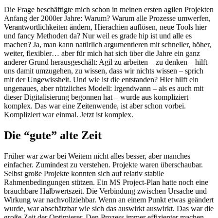
Die Frage beschäftigte mich schon in meinen ersten agilen Projekten
Anfang der 2000er Jahre: Warum? Warum alle Prozesse umwerfen,
Verantwortlichkeiten ändern, Hierachien auflösen, neue Tools hier
und fancy Methoden da? Nur weil es grade hip ist und alle es
machen? Ja, man kann natürlich argumentieren mit schneller, höher,
weiter, flexibler… aber für mich hat sich über die Jahre ein ganz
anderer Grund herausgeschält: Agil zu arbeiten – zu denken – hilft
uns damit umzugehen, zu wissen, dass wir nichts wissen – sprich
mit der Ungewissheit. Und wie ist die entstanden? Hier hilft ein
ungenaues, aber nützliches Modell: Irgendwann – als es auch mit
dieser Digitalisierung begonnen hat – wurde aus kompliziert
komplex. Das war eine Zeitenwende, ist aber schon vorbei.
Kompliziert war einmal. Jetzt ist komplex.
Die “gute” alte Zeit
Früher war zwar bei Weitem nicht alles besser, aber manches
einfacher. Zumindest zu verstehen. Projekte waren überschaubar.
Selbst große Projekte konnten sich auf relativ stabile
Rahmenbedingungen stützen. Ein MS Project-Plan hatte noch eine
brauchbare Halbwertszeit. Die Verbindung zwischen Ursache und
Wirkung war nachvollziehbar. Wenn an einem Punkt etwas geändert
wurde, war abschätzbar wie sich das auswirkt auswirkt. Das war die
große Zeit der Optimierer. Den Prozess immer effizienter machen.