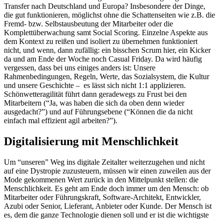
Transfer nach Deutschland und Europa? Insbesondere der Dinge,
die gut funktionieren, möglichst ohne die Schattenseiten wie z.B. die
Fremd- bzw. Selbstausbeutung der Mitarbeiter oder die
Komplettüberwachung samt Social Scoring. Einzelne Aspekte aus
dem Kontext zu reißen und isoliert zu übernehmen funktioniert
nicht, und wenn, dann zufällig: ein bisschen Scrum hier, ein Kicker
da und am Ende der Woche noch Casual Friday. Da wird häufig
vergessen, dass bei uns einiges anders ist: Unsere
Rahmenbedingungen, Regeln, Werte, das Sozialsystem, die Kultur
und unsere Geschichte – es lässt sich nicht 1:1 applizieren.
Schönwetteragilität führt dann geradewegs zu Frust bei den
Mitarbeitern (“Ja, was haben die sich da oben denn wieder
ausgedacht?”) und auf Führungsebene (“Können die da nicht
einfach mal effizient agil arbeiten?”).
Digitalisierung mit Menschlichkeit
Um “unseren” Weg ins digitale Zeitalter weiterzugehen und nicht
auf eine Dystropie zuzusteuern, müssen wir einen zuweilen aus der
Mode gekommenen Wert zurück in den Mittelpunkt stellen: die
Menschlichkeit. Es geht am Ende doch immer um den Mensch: ob
Mitarbeiter oder Führungskraft, Software-Architekt, Entwickler,
Azubi oder Senior, Lieferant, Anbieter oder Kunde. Der Mensch ist
es, dem die ganze Technologie dienen soll und er ist die wichtigste