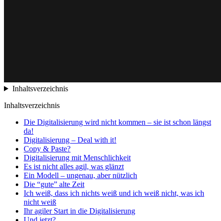
Inhaltsverzeichnis
Inhaltsverzeichnis
Die Digitalisierung wird nicht kommen – sie ist schon längst
da!
Digitalisierung – Deal with it!
Copy & Paste?
Digitalisierung mit Menschlichkeit
Es ist nicht alles agil, was glänzt
Ein Modell – ungenau, aber nützlich
Die “gute” alte Zeit
Ich weiß, dass ich nichts weiß und ich weiß nicht, was ich
nicht weiß
Ihr agiler Start in die Digitalisierung
Und jetzt?