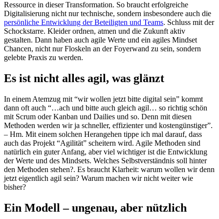
Ressource in dieser Transformation. So braucht erfolgreiche
Digitalisierung nicht nur technische, sondern insbesondere auch die
persönliche Entwicklung der Beteiligten und Teams
. Schluss mit der
Schockstarre. Kleider ordnen, atmen und die Zukunft aktiv
gestalten. Dann haben auch agile Werte und ein agiles Mindset
Chancen, nicht nur Floskeln an der Foyerwand zu sein, sondern
gelebte Praxis zu werden.
Es ist nicht alles agil, was glänzt
In einem Atemzug mit “wir wollen jetzt bitte digital sein” kommt
dann oft auch “…ach und bitte auch gleich agil… so richtig schön
mit Scrum oder Kanban und Dailies und so. Denn mit diesen
Methoden werden wir ja schneller, effizienter und kostengünstiger”.
– Hm. Mit einem solchen Herangehen tippe ich mal darauf, dass
auch das Projekt “Agilität” scheitern wird. Agile Methoden sind
natürlich ein guter Anfang, aber viel wichtiger ist die Entwicklung
der Werte und des Mindsets. Welches Selbstverständnis soll hinter
den Methoden stehen?. Es braucht Klarheit: warum wollen wir denn
jetzt eigentlich agil sein? Warum machen wir nicht weiter wie
bisher?
Ein Modell – ungenau, aber nützlich