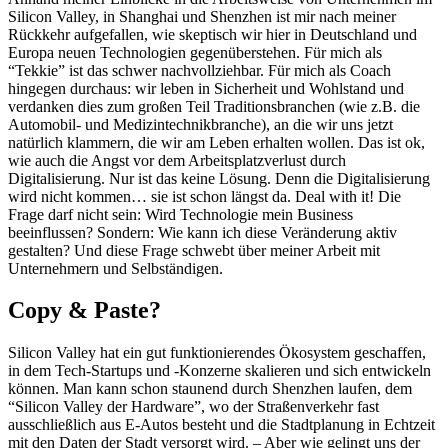
Silicon Valley, in Shanghai und Shenzhen ist mir nach meiner
Rückkehr aufgefallen, wie skeptisch wir hier in Deutschland und
Europa neuen Technologien gegenüberstehen. Für mich als
“Tekkie” ist das schwer nachvollziehbar. Für mich als Coach
hingegen durchaus: wir leben in Sicherheit und Wohlstand und
verdanken dies zum großen Teil Traditionsbranchen (wie z.B. die
Automobil- und Medizintechnikbranche), an die wir uns jetzt
natürlich klammern, die wir am Leben erhalten wollen. Das ist ok,
wie auch die Angst vor dem Arbeitsplatzverlust durch
Digitalisierung. Nur ist das keine Lösung. Denn die Digitalisierung
wird nicht kommen… sie ist schon längst da. Deal with it! Die
Frage darf nicht sein: Wird Technologie mein Business
beeinflussen? Sondern: Wie kann ich diese Veränderung aktiv
gestalten? Und diese Frage schwebt über meiner Arbeit mit
Unternehmern und Selbständigen.
Copy & Paste?
Silicon Valley hat ein gut funktionierendes Ökosystem geschaffen,
in dem Tech-Startups und -Konzerne skalieren und sich entwickeln
können. Man kann schon staunend durch Shenzhen laufen, dem
“Silicon Valley der Hardware”, wo der Straßenverkehr fast
ausschließlich aus E-Autos besteht und die Stadtplanung in Echtzeit
mit den Daten der Stadt versorgt wird. – Aber wie gelingt uns der