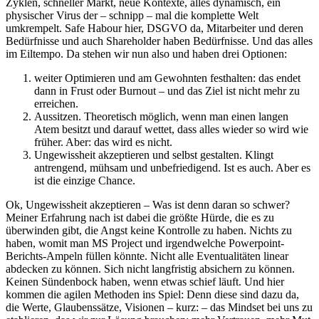
Zyklen, schneller Markt, neue Kontexte, alles dynamisch, ein
physischer Virus der – schnipp – mal die komplette Welt
umkrempelt. Safe Habour hier, DSGVO da, Mitarbeiter und deren
Bedürfnisse und auch Shareholder haben Bedürfnisse. Und das alles
im Eiltempo. Da stehen wir nun also und haben drei Optionen:
weiter Optimieren und am Gewohnten festhalten: das endet
dann in Frust oder Burnout – und das Ziel ist nicht mehr zu
erreichen.
Aussitzen. Theoretisch möglich, wenn man einen langen
Atem besitzt und darauf wettet, dass alles wieder so wird wie
früher. Aber: das wird es nicht.
Ungewissheit akzeptieren und selbst gestalten. Klingt
antrengend, mühsam und unbefriedigend. Ist es auch. Aber es
ist die einzige Chance.
Ok, Ungewissheit akzeptieren – Was ist denn daran so schwer?
Meiner Erfahrung nach ist dabei die größte Hürde, die es zu
überwinden gibt, die Angst keine Kontrolle zu haben. Nichts zu
haben, womit man MS Project und irgendwelche Powerpoint-
Berichts-Ampeln füllen könnte. Nicht alle Eventualitäten linear
abdecken zu können. Sich nicht langfristig absichern zu können.
Keinen Sündenbock haben, wenn etwas schief läuft. Und hier
kommen die agilen Methoden ins Spiel: Denn diese sind dazu da,
die Werte, Glaubenssätze, Visionen – kurz: – das Mindset bei uns zu