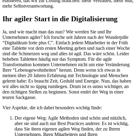
etablieren, das wir zur Lösung brauchen: mehr Vertrauen, mehr Mut,
mehr Selbstverantwortung.
Ihr agiler Start in die Digitalisierung
Ja, und wie macht man das nun? Wie werden Sie und Ihr
Unternehmen agiler? Ich forsche seit Jahren nach der Wunderpille
“Digitalikum forte plus C”. Einfach jedem Mitarbeiter in der Früh
eine Tablette vor dem ersten Meeting geben und nach einer Woche
sind die Schmerzen weg und alles ist agil. Das wäre schön. Leider
beheben Tabletten häufig nur das Symptom. Für die agile
Transformation kommen Unternehmen nicht um eine Veränderung
Ihrer “Lebensgewohnheiten” herum. Denn wenn ich etwas in
meinen über 20 Jahren Erfahrung mit Technologie und Menschen
gelernt habe: Es braucht Zeit, Geduld und Energie. Nun, das haben
wir alles nicht so üppig rumliegen. Drum ist es umso wichtiger, an
den richtigen Stellen zu beginnen. Sonst endet der Weg in einer
teuren Sackgasse.
Vier Aspekte, die ich dabei besonders wichtig finde:
Der eigene Weg: Agile Methoden sind schön und nützlich,
aber sie sind auch nur Best Practices anderer. Es ist wichtig,
dass Sie ihren eigenen agilen Weg finden, der zu Ihrem
Unternehmen, Ihren Mitarbeitern und Ihren