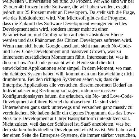
weltweiten Universitäten bei rund 20 Prozent. Per Ano sind wir bei
35 oder 40 Prozent mehr Software, die wir haben wollen, es gibt
jedoch nur 25 Prozent mehr an Developern. Da stellt sich die Frage,
wie das funktionieren wird. Von Microsoft gibt es die Prognose,
dass die Zukunft des Software Development weniger ein echtes
Development sein wird, sondern immer mehr zu einer
Parametrisation und Configuration auf einer abstrakten Ebene
werden und das Phänomen des Citizen-Developers auftreten wird.
Wenn man sich heute Google anschaut, sieht man auch No-Code-
und Low-Code-Development und massiven Growth, was zu
immensem zusätzlichem Momentum führt. Interessant ist, was in
diesem Low-No-Code gemacht wird. Heute sind die dort
entwickelten Applikationen sehr simpel. In dem Moment, wo man
ein richtiges System haben will, kommt man um Entwicklung nicht
drumherum. Bei den richtigen Systemen sehen wir, dass die
Enterprise Applications alle versuchen, diesem enormen Bedarf an
Individualisierung Rechnung zu tragen, indem sie massive
Konfigurationslayers bauen, die erlauben, ein No- und Low-Code-
Development auf ihren Kernel draufzusetzen. Da sind viele
Unternehmen ganz stark unterwegs und versuchen ganz massiv zu
vereinfachen. Sie haben dafür ein eigenes Programm, das das Low-
No-Code-Development auf ihrer Basisplattform unterstützen soll.
Nicht zuletzt, weil das der Schlüssel ist, SaaS anzubieten, was bei
dem starken Individuellen Development ein Muss ist. Wir haben auf
der einen Seite die Enterprise-Systeme, die immer stärker versuchen,