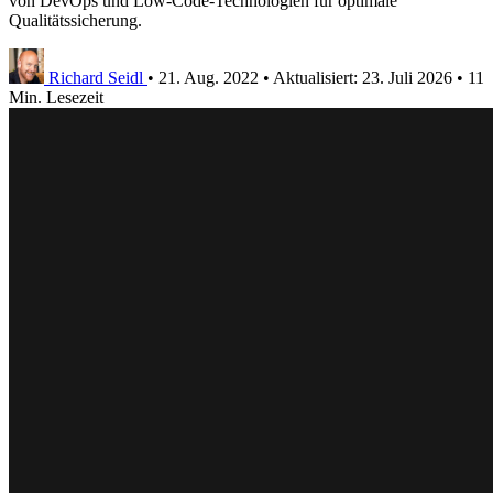
von DevOps und Low-Code-Technologien für optimale
Qualitätssicherung.
Richard Seidl
•
21. Aug. 2022
•
Aktualisiert:
23. Juli 2026
•
11
Min. Lesezeit