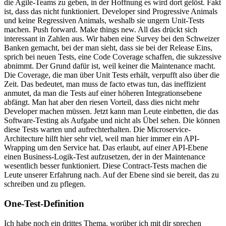
die Agile-Teams zu geben, in der Hoffnung es wird dort gelöst. Fakt
ist, dass das nicht funktioniert. Developer sind Progressive Animals
und keine Regressiven Animals, weshalb sie ungern Unit-Tests
machen. Push forward. Make things new. All das drückt sich
interessant in Zahlen aus. Wir haben eine Survey bei den Schweizer
Banken gemacht, bei der man sieht, dass sie bei der Release Eins,
sprich bei neuen Tests, eine Code Coverage schaffen, die sukzessive
abnimmt. Der Grund dafür ist, weil keiner die Maintenance macht.
Die Coverage, die man über Unit Tests erhält, verpufft also über die
Zeit. Das bedeutet, man muss de facto etwas tun, das ineffizient
anmutet, da man die Tests auf einer höheren Integrationsebene
abfängt. Man hat aber den riesen Vorteil, dass dies nicht mehr
Developer machen müssen. Jetzt kann man Leute einbetten, die das
Software-Testing als Aufgabe und nicht als Übel sehen. Die können
diese Tests warten und aufrechterhalten. Die Microservice-
Architecture hilft hier sehr viel, weil man hier immer ein API-
Wrapping um den Service hat. Das erlaubt, auf einer API-Ebene
einen Business-Logik-Test aufzusetzen, der in der Maintenance
wesentlich besser funktioniert. Diese Contract-Tests machen die
Leute unserer Erfahrung nach. Auf der Ebene sind sie bereit, das zu
schreiben und zu pflegen.
One-Test-Definition
Ich habe noch ein drittes Thema, worüber ich mit dir sprechen