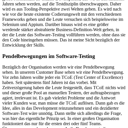
Jahren sehen werden, auf die Testdisziplin überschwappen. Daher
wird es aus Tooling-Perspektive zwei Welten geben. Es wird nach
wie vor die heute existente Codierungswelt mit den verschiedenen
Frameworks geben und die Leute versuchen sich beispielsweise im
Selenium und Appium. Darüber hinaus wird es eine größer
werdende stärker abstrahierte Business-Definition-Welt geben, in
der die Leute das Software-Testing vollführen werden, ohne dass sie
den Code hineingehen müssen. Das ist meine Sicht bezüglich der
Entwicklung der Skills.
Pendelbewegungen im Software-Testing
Bezüglich der Organisation werden wir eine Pendelbewegung
sehen. In unserem Customer Base sehen wir eine Pendelbewegung.
Vor zehn Jahren wollte jeder ein TCoE (Test Center of Excellence)
haben. Seit spätestens fünf Jahren ist das vorbei. Mit
Zeitverzögerung haben die Leute festgestellt, dass TCoE nichts wird
und dieser große Pool an manuellen Testern, der auftragsbezogen
agiert, irrelevant ist. Es gab vielerlei Probleme und die Antwort
vieler Kunden war, man müsse die TCoE auflösen. Dann gab es die
Idee, alles in das Development reinzunehmen und ein dezidierter
Software-Test wäre unnötig. Dann stellte sich allerdings die Frage,
was hier das eigentliche Prinzip sei. In einer großen Organisation
funktioniert das nur für die ersten drei oder fünf Teams.