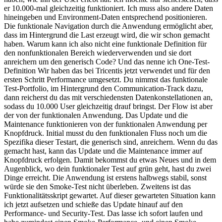
er 10.000-mal gleichzeitig funktioniert. Ich muss also andere Daten
hineingeben und Environment-Daten entsprechend positionieren.
Die funktionale Navigation durch die Anwendung ermöglicht aber,
dass im Hintergrund die Last erzeugt wird, die wir schon gemacht
haben. Warum kann ich also nicht eine funktionale Definition für
den nonfunktionalen Bereich wiederverwenden und sie dort
anreichern um den generisch Code? Und das nenne ich One-Test-
Definition Wir haben das bei Tricentis jetzt verwendet und für den
ersten Schritt Performance umgesetzt. Du nimmst das funktionale
Test-Portfolio, im Hintergrund den Communication-Track dazu,
dann reicherst du das mit verschiedensten Datenkonstellationen an,
sodass du 10.000 User gleichzeitig drauf bringst. Der Flow ist aber
der von der funktionalen Anwendung. Das Update und die
Maintenance funktionieren von der funktionalen Anwendung per
Knopfdruck. Initial musst du den funktionalen Fluss noch um die
Spezifika dieser Testart, die generisch sind, anreichern. Wenn du das
gemacht hast, kann das Update und die Maintenance immer auf
Knopfdruck erfolgen. Damit bekommst du etwas Neues und in dem
Augenblick, wo dein funktionaler Test auf grün geht, hast du zwei
Dinge erreicht. Die Anwendung ist erstens halbwegs stabil, sonst
würde sie den Smoke-Test nicht überleben. Zweitens ist das
Funktionalitätsskript gewartet. Auf dieser gewarteten Situation kann
ich jetzt aufsetzen und schieße das Update hinauf auf den
Performance- und Security-Test. Das lasse ich sofort laufen und