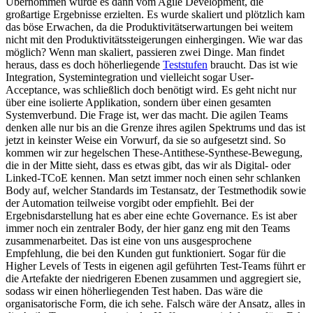
Übernommen wurde es dann vom Agile Development, die
großartige Ergebnisse erzielten. Es wurde skaliert und plötzlich kam
das böse Erwachen, da die Produktivitätserwartungen bei weitem
nicht mit den Produktivitätssteigerungen einhergingen. Wie war das
möglich? Wenn man skaliert, passieren zwei Dinge. Man findet
heraus, dass es doch höherliegende
Teststufen
braucht. Das ist wie
Integration, Systemintegration und vielleicht sogar User-
Acceptance, was schließlich doch benötigt wird. Es geht nicht nur
über eine isolierte Applikation, sondern über einen gesamten
Systemverbund. Die Frage ist, wer das macht. Die agilen Teams
denken alle nur bis an die Grenze ihres agilen Spektrums und das ist
jetzt in keinster Weise ein Vorwurf, da sie so aufgesetzt sind. So
kommen wir zur hegelschen These-Antithese-Synthese-Bewegung,
die in der Mitte sieht, dass es etwas gibt, das wir als Digital- oder
Linked-TCoE kennen. Man setzt immer noch einen sehr schlanken
Body auf, welcher Standards im Testansatz, der Testmethodik sowie
der Automation teilweise vorgibt oder empfiehlt. Bei der
Ergebnisdarstellung hat es aber eine echte Governance. Es ist aber
immer noch ein zentraler Body, der hier ganz eng mit den Teams
zusammenarbeitet. Das ist eine von uns ausgesprochene
Empfehlung, die bei den Kunden gut funktioniert. Sogar für die
Higher Levels of Tests in eigenen agil geführten Test-Teams führt er
die Artefakte der niedrigeren Ebenen zusammen und aggregiert sie,
sodass wir einen höherliegenden Test haben. Das wäre die
organisatorische Form, die ich sehe. Falsch wäre der Ansatz, alles in