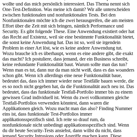
wollte und das mich persönlich interessiert. Das Thema nennt sich
One-Test-Definition. Was meine ich damit? Wir alle unterscheiden
zwischen funktionalen und nonfunktionalen Tests. Bei den
Nonfunktionalen möchte ich die zwei herausgreifen, die am meisten
Effort über die Zeit mit sich bringen, nämlich Performance und
Security. Es gibt folgende These. Eine Anwendung existiert oder hat
das Recht auf Existenz, weil sie eine bestimmte Funktionalität bietet,
die sonst keine Anwendung hat. Das ist so, weil sie irgendein
Problem in einer Art löst, wie es keine andere Anwendung tut.
Wozu brauche ich es überhaupt, wenn es eine andere gibt, die exakt
das macht? Ich postuliere, dass jemand, der ein Business schreibt,
keine redundante Funktionalität baut. Warum sollte man das tun?
Wenn man es tut, dann nur da man nicht weiß, dass es das woanders
schon gibt. Wenn ich allerdings eine neue Funktionalität baue,
bedeutet das, dass ich immer wieder neue Testfälle bauen werde, die
es so noch nicht gegeben hat, da die Funktionalität auch neu ist. Das
bedeutet, dass das funktionale Testfall-Portfolio immer bis zu einem
gewissen Grad individuell ist. Wenn du zwei vollkommen gleiche
Testfall-Portfolios verwenden könntest, dann waren die
Applikationen gleich. Wozu macht man das also? Finding Nummer
eins ist, dass funktionale Test-Portfolios immer
applikationsspezifisch sind. Ich reite so drauf rum, da
nonfunktionale nicht unbedingt applikationsspezifisch sind. Wenn
du dir heute Security-Tests ansiehst, dann willst du nicht, dass
jemand Security Intrusions oder Angriffe machen kann. Diese