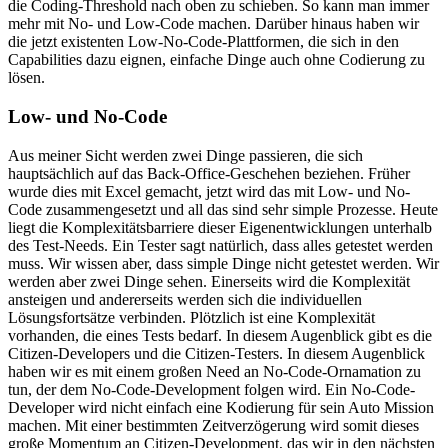
die Coding-Threshold nach oben zu schieben. So kann man immer
mehr mit No- und Low-Code machen. Darüber hinaus haben wir
die jetzt existenten Low-No-Code-Plattformen, die sich in den
Capabilities dazu eignen, einfache Dinge auch ohne Codierung zu
lösen.
Low- und No-Code
Aus meiner Sicht werden zwei Dinge passieren, die sich
hauptsächlich auf das Back-Office-Geschehen beziehen. Früher
wurde dies mit Excel gemacht, jetzt wird das mit Low- und No-
Code zusammengesetzt und all das sind sehr simple Prozesse. Heute
liegt die Komplexitätsbarriere dieser Eigenentwicklungen unterhalb
des Test-Needs. Ein Tester sagt natürlich, dass alles getestet werden
muss. Wir wissen aber, dass simple Dinge nicht getestet werden. Wir
werden aber zwei Dinge sehen. Einerseits wird die Komplexität
ansteigen und andererseits werden sich die individuellen
Lösungsfortsätze verbinden. Plötzlich ist eine Komplexität
vorhanden, die eines Tests bedarf. In diesem Augenblick gibt es die
Citizen-Developers und die Citizen-Testers. In diesem Augenblick
haben wir es mit einem großen Need an No-Code-Ornamation zu
tun, der dem No-Code-Development folgen wird. Ein No-Code-
Developer wird nicht einfach eine Kodierung für sein Auto Mission
machen. Mit einer bestimmten Zeitverzögerung wird somit dieses
große Momentum an Citizen-Development, das wir in den nächsten