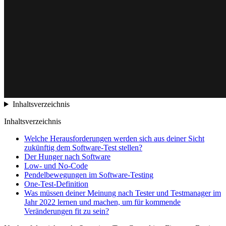
Inhaltsverzeichnis
Inhaltsverzeichnis
Welche Herausforderungen werden sich aus deiner Sicht
zukünftig dem Software-Test stellen?
Der Hunger nach Software
Low- und No-Code
Pendelbewegungen im Software-Testing
One-Test-Definition
Was müssen deiner Meinung nach Tester und Testmanager im
Jahr 2022 lernen und machen, um für kommende
Veränderungen fit zu sein?