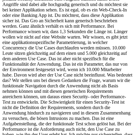
Angriffe sind dabei alle hochgradig generisch und du möchtest sie
bei keiner Applikation sehen. Es ist egal, ob es ein Web-Check-In
oder eine Banking App ist. Du möchtest, dass diese Applikation
sicher ist. Das Gro an Sicherheit kann generisch beschrieben
werden. Ganz ähnlich verhält es sich mit Performance. Bei
Performance wissen wir, dass 1,3 Sekunden die Länge ist. Länger
wollen wir nicht auf eine Website warten. Wir wissen, es gibt jetzt
eine applikationsspezifische Parametrierung, in welcher
Concurrency die Use Cases durchlaufen werden müssen. 10.000
Leute sitzen gleichzeitig auf dem einen und 5.000 gleichzeitig auf
dem anderen Use Case. Das ist aber nicht spezifisch für die
Funktionalität der Anwendung. Das ist ein Parameter, das nur von
der Environment festgesetzt wird, wenn ich 10.000 Mitarbeiter
habe. Davon wird aber der Use Case nicht beeinflusst. Was bedeutet
das? Wir stellen uns bei diesen Gedanken die Frage, warum wir die
funktionale Navigation durch die Anwendung nicht als Basis
nehmen können und mit diesen generischen Requirements
anreichern können, um daraus einen Security- oder Performance-
Test zu entwickeln. Die Schwierigkeit für einen Security-Test ist
nicht die Definition der Requirements, sondern durch die
Anwendung hindurch zu navigieren und in diesem Zusammenhang
zu versuchen, die bösen Intrusions zu machen. Das ist eine
Aufgabenstellung, die der funktionale Test schon gelöst hat. Bei der
Performance ist die Anforderung auch nicht, den Use Case zu
haben, wie ihn der User erlebt hat. Ich möchte nur sicherstellen, dass