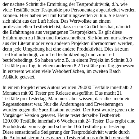
der nächste Schritt die Ermittlung der Testproduktivität, d.h. wie
viele Testfälle oder Testpunkte pro Personentag abgearbeitet werden
können. Hier haben wir mit Erfahrungswerten zu tun. Sie lassen
sich nicht aus der Luft holen. Das Wertvollste an einem
professionellen Testbetrieb ist, dass er ein Gedächtnis hat, nämlich
die Erfahrungen aus vergangenen Testprojekten. Es gilt diese
Erfahrungen zu hüten und fortzuschreiben. Sie können nur schwer
aus der Literatur oder von anderen Projekten übernommen werden,
denn jede Umgebung hat eine andere Produktivität. Dies ist zum
Teil kulturbedingt, zum Teil technikbedingt und zum Teil
betriebsbedingt. So haben wir z.B. in einem Projekt im Schnitt 3,8
Testfälle pro Tag, in einem anderem 8,2 Testfälle pro Tag gemessen.
In ersterem wurden viele Weboberflächen, im zweiten Batch-
Abläufe getestet.
In einem Projekt eines Autors wurden 79.000 Testfälle innerhalb 2
Monaten mit 92 Tester pro Release ausgeführt. Das macht 21
Testfälle pro Testertag. Man muss aber wissen, dass dies mehr ein
Regressionstest war. Nur die Änderungen und Erweiterungen
wurden gegen die Spezifikation getestet. Der Rest wurde gegen die
Vorgänger Version getestet. Heute testet derselbe Testbetrieb
120.000 Testfälle innerhalb 6 Wochen mit 24 Tester. Das ergibt eine
Produktivität von sage und schreibe 166 Testfälle pro Testertag.
Diese sensationelle Steigerung der Testproduktivität wurde durch
die Automatisierung des ganzen Testverfahrens möglich gemacht.