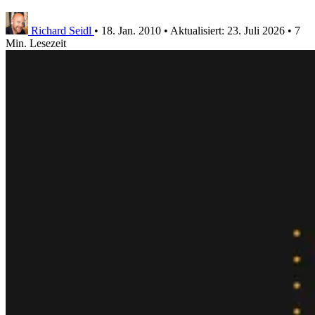
Richard Seidl
•
18. Jan. 2010
•
Aktualisiert:
23. Juli 2026
•
7
Min. Lesezeit