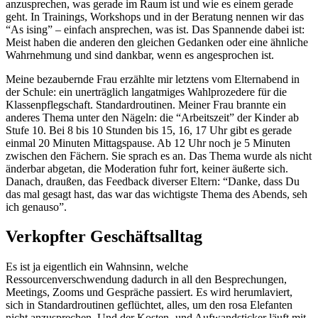
anzusprechen, was gerade im Raum ist und wie es einem gerade
geht. In Trainings, Workshops und in der Beratung nennen wir das
“As ising” – einfach ansprechen, was ist. Das Spannende dabei ist:
Meist haben die anderen den gleichen Gedanken oder eine ähnliche
Wahrnehmung und sind dankbar, wenn es angesprochen ist.
Meine bezaubernde Frau erzählte mir letztens vom Elternabend in
der Schule: ein unerträglich langatmiges Wahlprozedere für die
Klassenpflegschaft. Standardroutinen. Meiner Frau brannte ein
anderes Thema unter den Nägeln: die “Arbeitszeit” der Kinder ab
Stufe 10. Bei 8 bis 10 Stunden bis 15, 16, 17 Uhr gibt es gerade
einmal 20 Minuten Mittagspause. Ab 12 Uhr noch je 5 Minuten
zwischen den Fächern. Sie sprach es an. Das Thema wurde als nicht
änderbar abgetan, die Moderation fuhr fort, keiner äußerte sich.
Danach, draußen, das Feedback diverser Eltern: “Danke, dass Du
das mal gesagt hast, das war das wichtigste Thema des Abends, seh
ich genauso”.
Verkopfter Geschäftsalltag
Es ist ja eigentlich ein Wahnsinn, welche
Ressourcenverschwendung dadurch in all den Besprechungen,
Meetings, Zooms und Gespräche passiert. Es wird herumlaviert,
sich in Standardroutinen geflüchtet, alles, um den rosa Elefanten
nicht anzusprechen. Und der Kosten- und Aufwandsticker läuft mit.