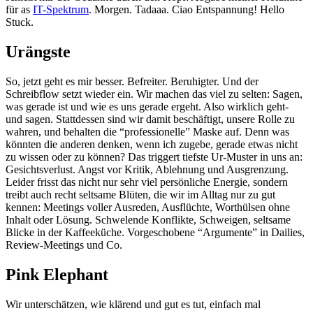
für as
IT-Spektrum
. Morgen. Tadaaa. Ciao Entspannung! Hello
Stuck.
Urängste
So, jetzt geht es mir besser. Befreiter. Beruhigter. Und der
Schreibflow setzt wieder ein. Wir machen das viel zu selten: Sagen,
was gerade ist und wie es uns gerade ergeht. Also wirklich geht-
und sagen. Stattdessen sind wir damit beschäftigt, unsere Rolle zu
wahren, und behalten die “professionelle” Maske auf. Denn was
könnten die anderen denken, wenn ich zugebe, gerade etwas nicht
zu wissen oder zu können? Das triggert tiefste Ur-Muster in uns an:
Gesichtsverlust. Angst vor Kritik, Ablehnung und Ausgrenzung.
Leider frisst das nicht nur sehr viel persönliche Energie, sondern
treibt auch recht seltsame Blüten, die wir im Alltag nur zu gut
kennen: Meetings voller Ausreden, Ausflüchte, Worthülsen ohne
Inhalt oder Lösung. Schwelende Konflikte, Schweigen, seltsame
Blicke in der Kaffeeküche. Vorgeschobene “Argumente” in Dailies,
Review-Meetings und Co.
Pink Elephant
Wir unterschätzen, wie klärend und gut es tut, einfach mal