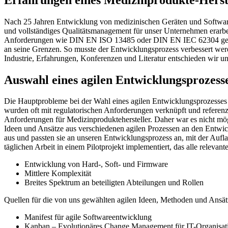
Nach 25 Jahren Entwicklung von medizinischen Geräten und Software
und vollständiges Qualitätsmanagement für unser Unternehmen erarbei
Anforderungen wie DIN EN ISO 13485 oder DIN EN IEC 62304 gerecht
an seine Grenzen. So musste der Entwicklungsprozess verbessert werd
Industrie, Erfahrungen, Konferenzen und Literatur entschieden wir u
Auswahl eines agilen Entwicklungsprozess
Die Hauptprobleme bei der Wahl eines agilen Entwicklungsprozesses
wurden oft mit regulatorischen Anforderungen verknüpft und referenzi
Anforderungen für Medizinproduktehersteller. Daher war es nicht mög
Ideen und Ansätze aus verschiedenen agilen Prozessen an den Entwick
aus und passten sie an unseren Entwicklungsprozess an, mit der Auflag
täglichen Arbeit in einem Pilotprojekt implementiert, das alle releva
Entwicklung von Hard-, Soft- und Firmware
Mittlere Komplexität
Breites Spektrum an beteiligten Abteilungen und Rollen
Quellen für die von uns gewählten agilen Ideen, Methoden und Ansät
Manifest für agile Softwareentwicklung
Kanban – Evolutionäres Change Management für IT-Organisa