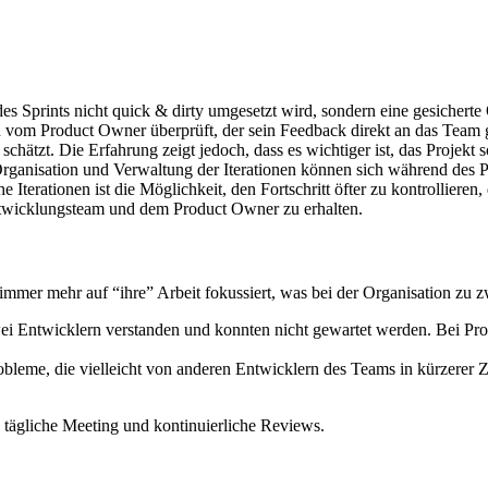
es Sprints nicht quick & dirty umgesetzt wird, sondern eine gesichert
 vom Product Owner überprüft, der sein Feedback direkt an das Team gi
ätzt. Die Erfahrung zeigt jedoch, dass es wichtiger ist, das Projekt so 
ganisation und Verwaltung der Iterationen können sich während des Pr
he Iterationen ist die Möglichkeit, den Fortschritt öfter zu kontrollier
ntwicklungsteam und dem Product Owner zu erhalten.
immer mehr auf “ihre” Arbeit fokussiert, was bei der Organisation zu 
ei Entwicklern verstanden und konnten nicht gewartet werden. Bei Pr
obleme, die vielleicht von anderen Entwicklern des Teams in kürzerer Z
tägliche Meeting und kontinuierliche Reviews.