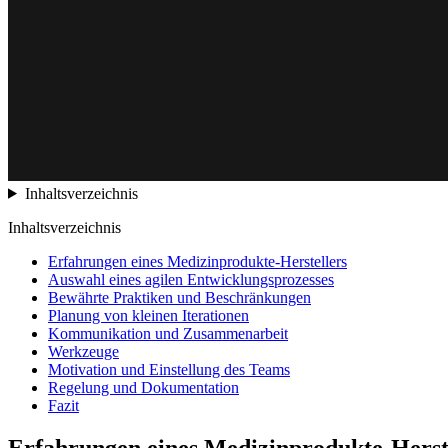
Inhaltsverzeichnis
Inhaltsverzeichnis
Erfahrungen eines Medizinprodukte-Herstellers
Auswahl eines agilen Entwicklungsprozesses
Bewährte Praktiken und Beschränkungen
Planung von kleinen Iterationen
Kommunikation und Zusammenarbeit
Werkzeuge
Motivation und Einstellung des Teams
Regelung und Dokumentation
Fazit
Erfahrungen eines Medizinprodukte-Herst