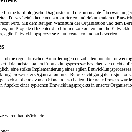
 für die kardiologische Diagnostik und die ambulante Überwachung von
tet. Dieses beinhaltet einen strukturierten und dokumentierten Entwick
 wird. Mit dem stetigen Wachstum der Organisation und dem Bereich
en, um Projekte effizienter durchführen zu können und die Entwicklun
ns, agile Entwicklungsprozesse zu untersuchen und zu bewerten.
es
 sind die regulatorischen Anforderungen einzuhalten und die notwendi
ert. Die meisten agilen Entwicklungsprozesse beziehen sich nicht auf r
lich, eine strikte Implementierung eines agilen Entwicklungsprozesse
lungsprozess der Organisation unter Berücksichtigung der regulatoris
e, sich an die relevanten Standards zu halten. Der neue Prozess wurde 
nten Aspekte eines typischen Entwicklungsprojekts in unserer Organisati
ze waren hauptsächlich:
tionen