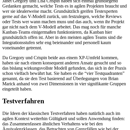
Janet Gregory und Lisa Crispin haben sich einmal grundlegend
Gedanken gemacht, welche Tests es in agilen Projekten braucht und
wer sie idealerweise macht. Grundsätzlich greifen Testexperten
gerne auf das V-Modell zurück, um festzulegen, welche Reviews
oder Tests wer wann machen muss und das auch, wenn ihr Projekt
gar nicht nach dem V-Modell arbeitet. Das mag noch für manche
Kanban-Teams einigermaßen funktionieren, da Kanban hier
grundsätzlich offen ist. Aber in den meisten agilen Teams sind die
Integrationsstufen sehr eng beieinander und personell kaum
voneinander getrennt.
Da Gregory und Crispin beide aus einem XP-Umfeld kommen,
haben sie nach einem konsequent anderen Ansatz gesucht und so
das bislang wirkungsvollste Modell gefunden, das sich in der Praxis
schon vielfach bewährt hat. Sie haben es die “vier Testquadranten”
genannt, da sie den Test basierend auf Überlegungen von Brian
Marick anhand von zwei Dimensionen in vier signiﬁkante Gruppen
eingeteilt haben.
Testverfahren
Die Ideen der klassischen Testverfahren haben natürlich auch im
agilen Kontext weiterhin Gültigkeit und sollen Anwendung ﬁnden:
das Zusammenfassen ähnlichen Verhaltens wie bei den
Äquivalenzklassen, das Betrachten von Grenzfällen wie bei der