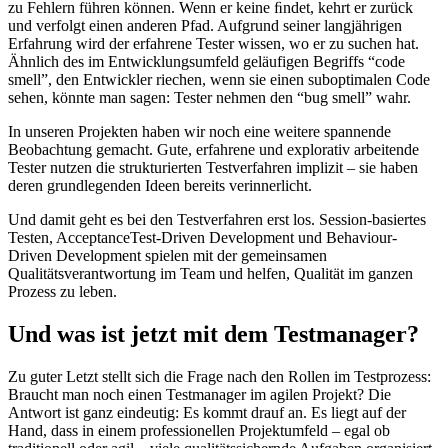
zu Fehlern führen können. Wenn er keine ﬁndet, kehrt er zurück
und verfolgt einen anderen Pfad. Aufgrund seiner langjährigen
Erfahrung wird der erfahrene Tester wissen, wo er zu suchen hat.
Ähnlich des im Entwicklungsumfeld geläufigen Begriffs “code
smell”, den Entwickler riechen, wenn sie einen suboptimalen Code
sehen, könnte man sagen: Tester nehmen den “bug smell” wahr.
In unseren Projekten haben wir noch eine weitere spannende
Beobachtung gemacht. Gute, erfahrene und explorativ arbeitende
Tester nutzen die strukturierten Testverfahren implizit – sie haben
deren grundlegenden Ideen bereits verinnerlicht.
Und damit geht es bei den Testverfahren erst los. Session-basiertes
Testen, AcceptanceTest-Driven Development und Behaviour-
Driven Development spielen mit der gemeinsamen
Qualitätsverantwortung im Team und helfen, Qualität im ganzen
Prozess zu leben.
Und was ist jetzt mit dem Testmanager?
Zu guter Letzt stellt sich die Frage nach den Rollen im Testprozess:
Braucht man noch einen Testmanager im agilen Projekt? Die
Antwort ist ganz eindeutig: Es kommt drauf an. Es liegt auf der
Hand, dass in einem professionellen Projektumfeld – egal ob