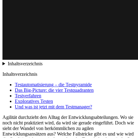
Inhaltsverzeichnis
Inhaltsverzeichnis
Testautomatisierung – die Testpyramide
Das Big-Picture: die vier Testquadranten
Testverfahren
Exploratives Testen
Und was ist jetzt mit dem Testmanager?
Agilität durchzieht den Alltag der Entwicklungsabteilungen. Wo sie
noch nicht praktiziert wird, da wird sie gerade eingeführt. Doch wie
sieht der Wandel von herkömmlichen zu agilen
Entwicklungsansätzen aus? Welche Fallstricke gibt es und wie wird