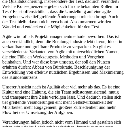
die Qualitätssicherung, insbesondere der Test, dadurch verändert?
Welche Konsequenzen ergeben sich für die bekannten Rollen im
Test? Es ist offensichtlich, dass die Umstellung auf eine agile
Vorgehensweise tief greifende Änderungen mit sich bringt. Auch
der Test bleibt davon nicht verschont. Also umarmen wir den
Wandel und entdecken die Möglichkeiten für den Test.
Agile wird oft als Projektmanagementmethode beworben. Das ist
auch verständlich, denn die Beratungsindustrie lebt davon, Ideen in
verkaufbare und greifbare Produkte zu verpacken. So gibt es
verschiedenste Varianten von Agile mit unterschiedlichen Namen,
die eine Fülle an Werkzeugsets, Methoden und Vorgehen
beinhalten. Und wer diese brav umsetzt, der soll den Nutzen
erfahren dürfen: Abbau von Bürokratie, Beschleunigung der
Entwicklung von effektiv nützlichen Ergebnissen und Maximierung
des Kundennutzens.
Unserer Ansicht nach ist Agilität aber viel mehr als das. Es ist eine
Kultur und eine Haltung, die ein Team selbstorganisierend, mutig
und transparent ihre Ziele verfolgen lässt. Und dadurch stellen sich
tief greifende Veränderungen ein: mehr Selbstwirksamkeit der
Mitarbeiter, mehr Engagement, größere Zufriedenheit und mehr
Flow bei der Umsetzung der Aufgaben.
Veränderungen fallen jedoch nicht vom Himmel und gestalten sich