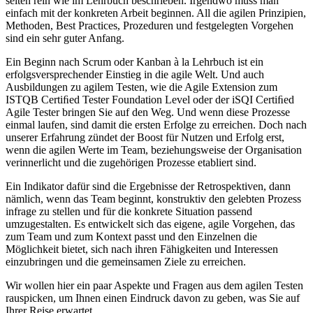
selten rein wie im Lehrbuch beschrieben. Irgendwo muss man
einfach mit der konkreten Arbeit beginnen. All die agilen Prinzipien,
Methoden, Best Practices, Prozeduren und festgelegten Vorgehen
sind ein sehr guter Anfang.
Ein Beginn nach Scrum oder Kanban à la Lehrbuch ist ein
erfolgsversprechender Einstieg in die agile Welt. Und auch
Ausbildungen zu agilem Testen, wie die Agile Extension zum
ISTQB Certiﬁed Tester Foundation Level oder der iSQI Certiﬁed
Agile Tester bringen Sie auf den Weg. Und wenn diese Prozesse
einmal laufen, sind damit die ersten Erfolge zu erreichen. Doch nach
unserer Erfahrung zündet der Boost für Nutzen und Erfolg erst,
wenn die agilen Werte im Team, beziehungsweise der Organisation
verinnerlicht und die zugehörigen Prozesse etabliert sind.
Ein Indikator dafür sind die Ergebnisse der Retrospektiven, dann
nämlich, wenn das Team beginnt, konstruktiv den gelebten Prozess
infrage zu stellen und für die konkrete Situation passend
umzugestalten. Es entwickelt sich das eigene, agile Vorgehen, das
zum Team und zum Kontext passt und den Einzelnen die
Möglichkeit bietet, sich nach ihren Fähigkeiten und Interessen
einzubringen und die gemeinsamen Ziele zu erreichen.
Wir wollen hier ein paar Aspekte und Fragen aus dem agilen Testen
rauspicken, um Ihnen einen Eindruck davon zu geben, was Sie auf
Ihrer Reise erwartet.